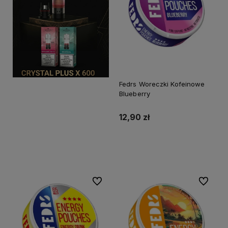
Fedrs Woreczki Kofeinowe
Blueberry
12,90 zł
Do koszyka
Do ulubionych
Do ulubi