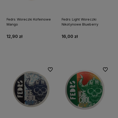
Fedrs Woreczki Kofeinowe
Fedrs Light Woreczki
Mango
Nikotynowe Blueberry
12,90 zł
16,00 zł
Do koszyka
Do koszyka
Do ulubionych
Do ulubi