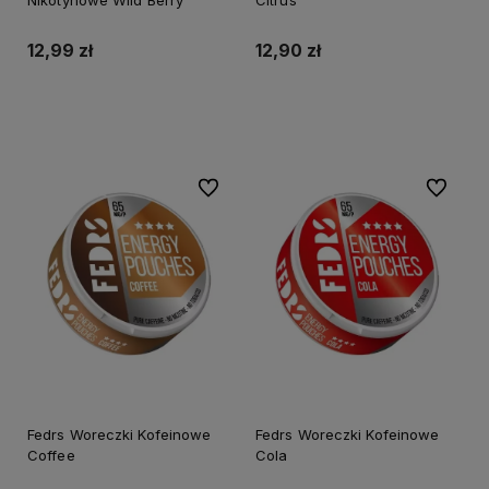
12,99 zł
12,90 zł
Do koszyka
Do ulubionych
Do ulubi
Fedrs Woreczki Kofeinowe
Fedrs Woreczki Kofeinowe
Coffee
Cola