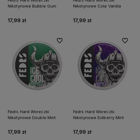
Fedrs Hard Woreczki
Fedrs Hard Woreczki
Nikotynowe Bubble Gum
Nikotynowe Cola Vanilla
17,99 zł
17,99 zł
Do ulubionych
Do ulubi
Fedrs Hard Woreczki
Fedrs Hard Woreczki
Nikotynowe Double Mint
Nikotynowe Evilberry Mint
17,99 zł
17,99 zł