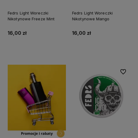
Fedrs Light Woreczki
Fedrs Light Woreczki
Nikotynowe Freeze Mint
Nikotynowe Mango
16,00 zł
16,00 zł
Do koszyka
Do koszyka
Do ulubi