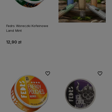
Fedrs Woreczki Kofeinowe
Land Mint
12,90 zł
Do koszyka
Do ulubionych
Do ulubi