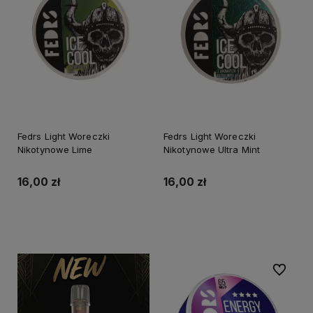
Fedrs Light Woreczki
Fedrs Light Woreczki
Nikotynowe Lime
Nikotynowe Ultra Mint
16,00 zł
16,00 zł
Do koszyka
Do koszyka
Do ulubi