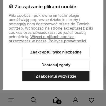
NIP: 7141861133 || E:
kontakt@born2vape.pl
T:
665 744 477
🍪 Zarządzanie plikami cookie
by szoperski.pl
Pliki cookies i pokrewne im technologie
umożliwiają poprawne działanie strony i
pomagają nam dostosować ofertę do Twoich
potrzeb. Wchodząc na stronę akceptujesz pliki
cookies oraz oświadczasz, że jesteś osobą
pełnoletnią.
Więcej o plikach cookies
przeczytasz w naszej Polityce prywatności.
Zaakceptuj tylko niezbędne
Sklep internetowy Shoper Premium
Szablon Shoper Modern 3.0™
od GrowCommerce
Dostosuj zgody
Pokaż filtry
Zaakceptuj wszystkie