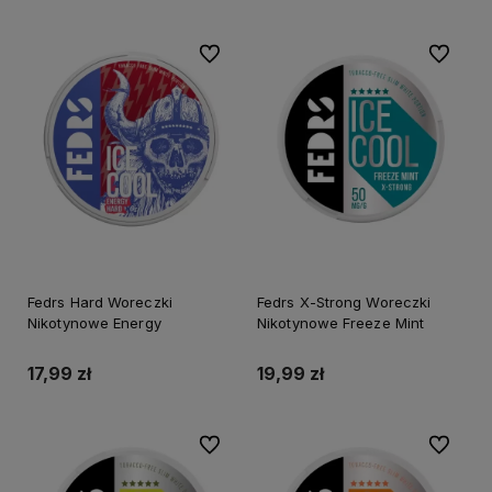
Do ulubionych
Do ulubi
Fedrs Hard Woreczki
Fedrs X-Strong Woreczki
Nikotynowe Energy
Nikotynowe Freeze Mint
17,99 zł
19,99 zł
Do ulubionych
Do ulubi