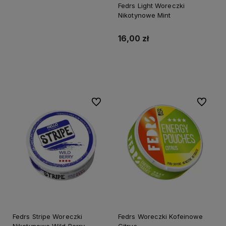
Fedrs Light Woreczki
Nikotynowe Mint
16,00 zł
Do koszyka
Do ulubionych
Do ulubi
Fedrs Stripe Woreczki
Fedrs Woreczki Kofeinowe
Nikotynowe Wild Berry
Citrus