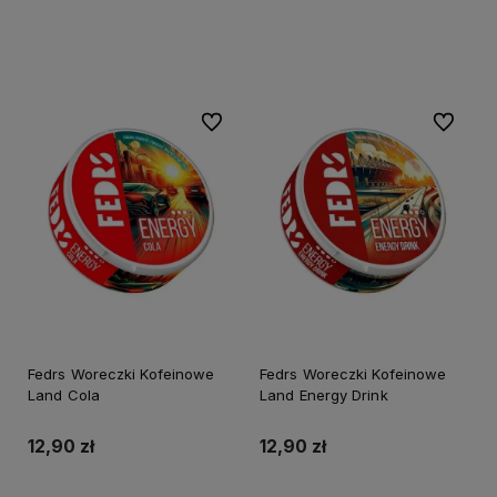
Do koszyka
Do koszyka
Do ulubionych
Do ulubi
Fedrs Woreczki Kofeinowe
Fedrs Woreczki Kofeinowe
Land Cola
Land Energy Drink
12,90 zł
12,90 zł