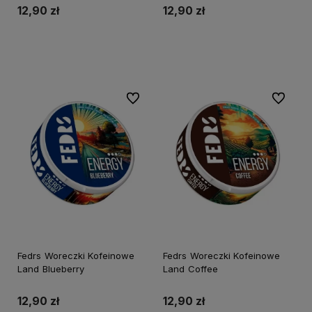
12,90 zł
12,90 zł
Do koszyka
Do koszyka
Do ulubionych
Do ulubi
Fedrs Woreczki Kofeinowe
Fedrs Woreczki Kofeinowe
Land Blueberry
Land Coffee
12,90 zł
12,90 zł