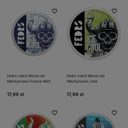
Do ulubionych
Do ulubi
Fedrs Hard Woreczki
Fedrs Hard Woreczki
Nikotynowe Freeze Mint
Nikotynowe Lime
17,99 zł
17,99 zł
Do ulubionych
Do ulubi