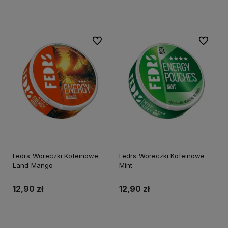
Do koszyka
Do koszyka
Do ulubionych
Do ulubi
Fedrs Woreczki Kofeinowe
Fedrs Woreczki Kofeinowe
Land Mango
Mint
12,90 zł
12,90 zł
Do koszyka
Do koszyka