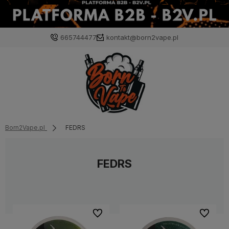
665744477
kontakt@born2vape.pl
Born2Vape.pl
FEDRS
FEDRS
Do ulubionych
Do ulubi