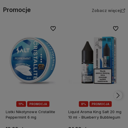
Promocje
Zobacz więcej
Do ulubionych
Do ulubi
11%
PROMOCJA
8%
PROMOCJA
Listki Nikotynowe Cristallite
Liquid Aroma King Salt 20 mg
Peppermint 6 mg
10 ml - Blueberry Bubblegum