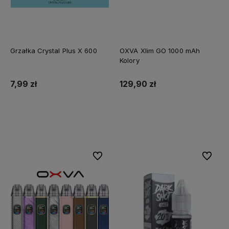
Grzałka Crystal Plus X 600
OXVA Xlim GO 1000 mAh
Kolory
7,99 zł
129,90 zł
Do koszyka
Do koszyka
Do ulubionych
Do ulubi