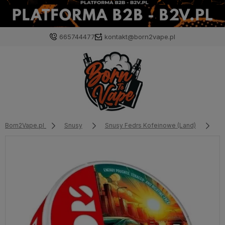
665744477
kontakt@born2vape.pl
Born2Vape.pl
Snusy
Snusy Fedrs Kofeinowe (Land)
Fe