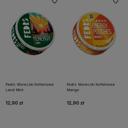
Do ulubionych
Do ulubi
Fedrs Woreczki Kofeinowe
Fedrs Woreczki Kofeinowe
Land Mint
Mango
12,90 zł
12,90 zł
Do koszyka
Do koszyka