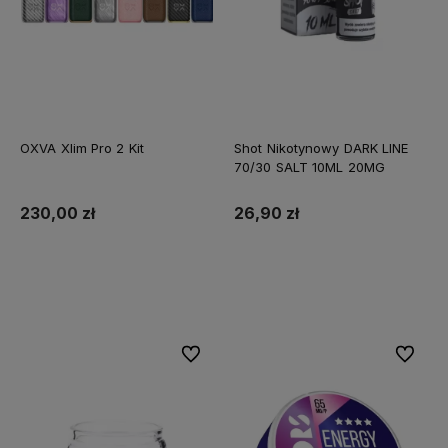
OXVA Xlim Pro 2 Kit
Shot Nikotynowy DARK LINE
70/30 SALT 10ML 20MG
230,00 zł
26,90 zł
Do koszyka
Do koszyka
Do ulubionych
Do ulubi