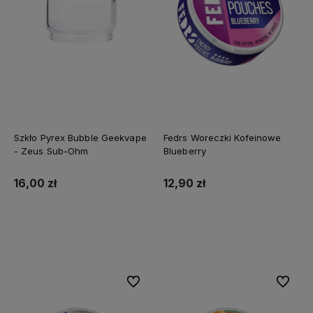
Szkło Pyrex Bubble Geekvape
Fedrs Woreczki Kofeinowe
- Zeus Sub-Ohm
Blueberry
16,00 zł
12,90 zł
Do koszyka
Do koszyka
Do ulubionych
Do ulubi