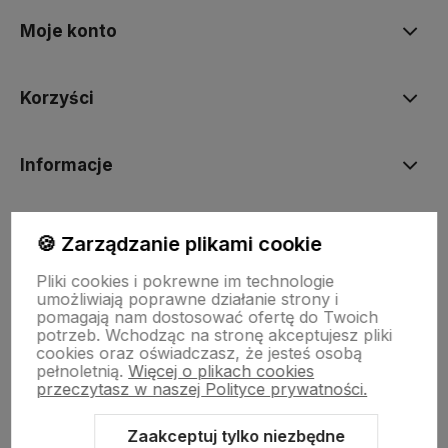
Moje konto
Korzyści
Informacje
BORN2VAPE.PL
🍪 Zarządzanie plikami cookie
Pliki cookies i pokrewne im technologie
umożliwiają poprawne działanie strony i
pomagają nam dostosować ofertę do Twoich
potrzeb. Wchodząc na stronę akceptujesz pliki
Born To Vape
|| Różana 2, 21-025 Niemce woj. lubelskie
cookies oraz oświadczasz, że jesteś osobą
NIP: 7141861133 || E:
kontakt@born2vape.pl
T:
665 744 477
pełnoletnią.
Więcej o plikach cookies
przeczytasz w naszej Polityce prywatności.
by szoperski.pl
Zaakceptuj tylko niezbędne