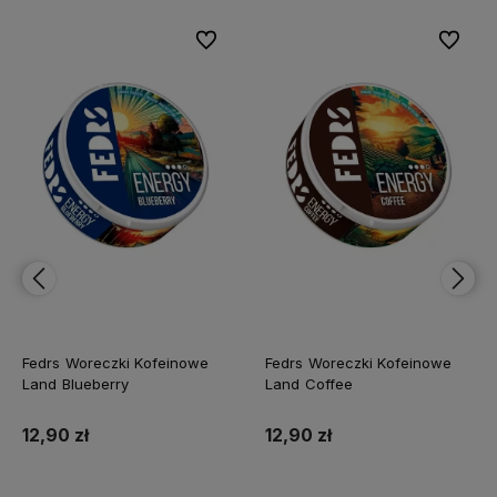
bionych
bionych
Do ulubionych
Do ulubionych
Do ulubi
Do ulubi
Fedrs Woreczki Kofeinowe
Fedrs Woreczki Kofeinowe
Land Blueberry
Land Coffee
12,90 zł
12,90 zł