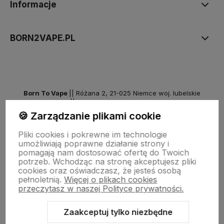
Informacje
BORN2VAPE.PL
Born To Vape
|| Różana 2, 21-025 Niemce woj. lubelskie
NIP: 7141861133 || E:
kontakt@born2vape.pl
T:
665 744 477
🍪 Zarządzanie plikami cookie
by szoperski.pl
Pliki cookies i pokrewne im technologie
umożliwiają poprawne działanie strony i
pomagają nam dostosować ofertę do Twoich
potrzeb. Wchodząc na stronę akceptujesz pliki
cookies oraz oświadczasz, że jesteś osobą
pełnoletnią.
Więcej o plikach cookies
przeczytasz w naszej Polityce prywatności.
Zaakceptuj tylko niezbędne
Sklep internetowy Shoper Premium
Szablon Shoper Modern 3.0™