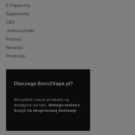
E-Papierosy
Suplementy
CBD
Jednorazówki
Premixy
Nowości
Promocje
Dlaczego Born2Vape.pl?
tóra z
Wszystkie nasze produkty są
Skorzystaj z darmowej d
na
dostępne od ręki,
dlatego możesz
już od
150 zł!
liczyć na ekspresową dostawę!