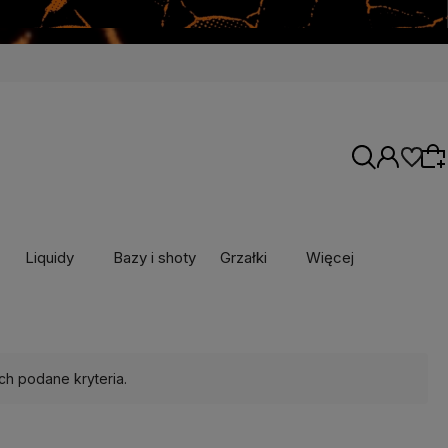
Liquidy
Bazy i shoty
Grzałki
Więcej
Wybierz coś dla siebie z naszej aktualnej
oferty lub zaloguj się, aby przywrócić dodane
produkty do listy z poprzedniej sesji.
ch podane kryteria.