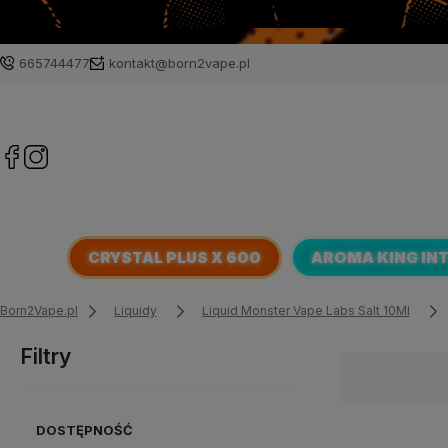
665744477
kontakt@born2vape.pl
CRYSTAL PLUS X 600
AROMA KING IN
Born2Vape.pl
Liquidy
Liquid Monster Vape Labs Salt 10Ml
Filtry
DOSTĘPNOŚĆ