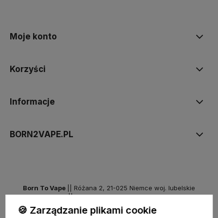
Moje konto
Korzyści
Informacje
BORN2VAPE.PL
Born To Vape
|| Różana 2, 21-025 Niemce woj. lubelskie
NIP: 7141861133 || E:
kontakt@born2vape.pl
T:
665 744 477
🍪 Zarządzanie plikami cookie