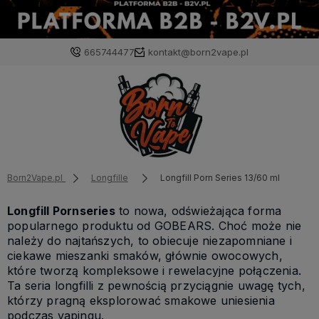
665744477
kontakt@born2vape.pl
Born2Vape.pl
Longfille
Longfill Porn Series 13/60 ml
Longfill Pornseries
to nowa, odświeżająca forma
popularnego produktu od GOBEARS. Choć może nie
należy do najtańszych, to obiecuje niezapomniane i
ciekawe mieszanki smaków, głównie owocowych,
które tworzą kompleksowe i rewelacyjne połączenia.
Ta seria longfilli z pewnością przyciągnie uwagę tych,
którzy pragną eksplorować smakowe uniesienia
podczas vapingu.