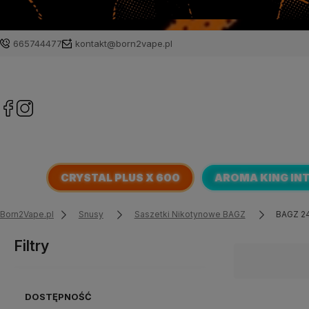
665744477
kontakt@born2vape.pl
CRYSTAL PLUS X 600
AROMA KING IN
Born2Vape.pl
Snusy
Saszetki Nikotynowe BAGZ
BAGZ 2
Filtry
DOSTĘPNOŚĆ