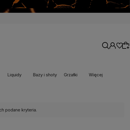
Liquidy
Bazy i shoty
Grzałki
Więcej
Wybierz coś dla siebie z naszej aktualnej
oferty lub zaloguj się, aby przywrócić dodane
produkty do listy z poprzedniej sesji.
ch podane kryteria.