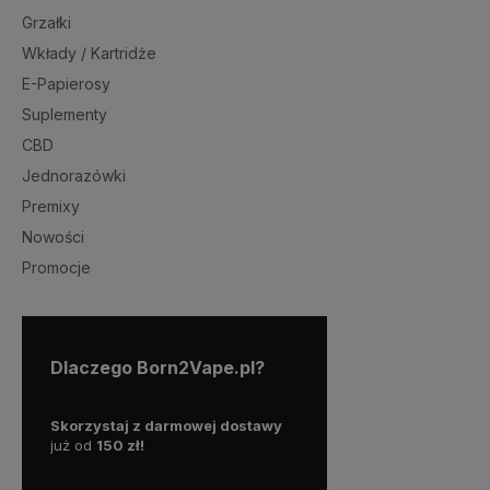
Grzałki
Wkłady / Kartridże
E-Papierosy
Suplementy
CBD
Jednorazówki
Premixy
Nowości
Promocje
Dlaczego Born2Vape.pl?
ą
Skorzystaj z darmowej dostawy
Posiadamy
bogatą ofertę
, 
możesz
już od
150 zł!
dnia na dzień rośnie.
U nas
awę!
pewno znajdziesz to czeg
szukasz!