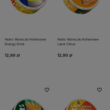
Fedrs Woreczki Kofeinowe
Fedrs Woreczki Kofeinowe
Energy Drink
Land Citrus
12,90 zł
12,90 zł
Do koszyka
Do koszyka
Do ulubionych
Do ulubi