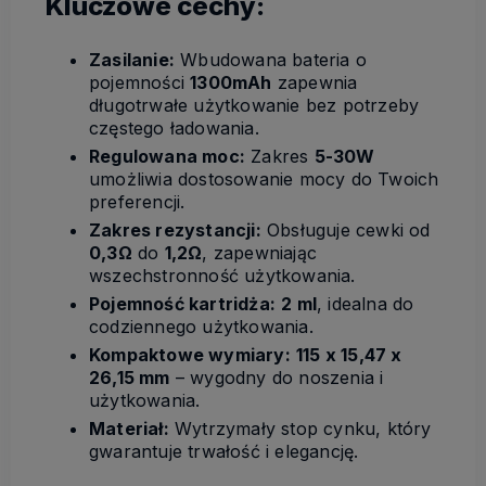
Kluczowe cechy:
Zasilanie:
Wbudowana bateria o
pojemności
1300mAh
zapewnia
długotrwałe użytkowanie bez potrzeby
częstego ładowania.
Regulowana moc:
Zakres
5-30W
umożliwia dostosowanie mocy do Twoich
preferencji.
Zakres rezystancji:
Obsługuje cewki od
0,3Ω
do
1,2Ω
, zapewniając
wszechstronność użytkowania.
Pojemność kartridża:
2 ml
, idealna do
codziennego użytkowania.
Kompaktowe wymiary:
115 x 15,47 x
26,15 mm
– wygodny do noszenia i
użytkowania.
Materiał:
Wytrzymały stop cynku, który
gwarantuje trwałość i elegancję.