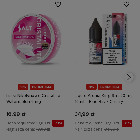
Do ulubionych
Do ulubi
11%
PROMOCJA
8%
PROMOCJA
Listki Nikotynowe Cristallite
Liquid Aroma King Salt 20 mg
Watermelon 6 mg
10 ml - Blue Razz Cherry
16,99 zł
34,99 zł
Cena regularna:
19,00 zł
Cena regularna:
37,90 zł
-11%
-8%
Najniższa cena:
19,00 zł
Najniższa cena:
34,99 zł