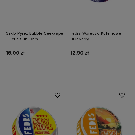
Szkło Pyrex Bubble Geekvape
Fedrs Woreczki Kofeinowe
- Zeus Sub-Ohm
Blueberry
16,00 zł
12,90 zł
Do koszyka
Do koszyka
Do ulubionych
Do ulubi