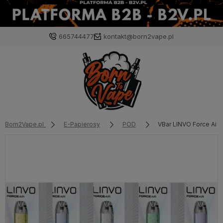
665744477
kontakt@born2vape.pl
Born2Vape.pl
E-Papierosy
POD
VBar LINVO Force Air