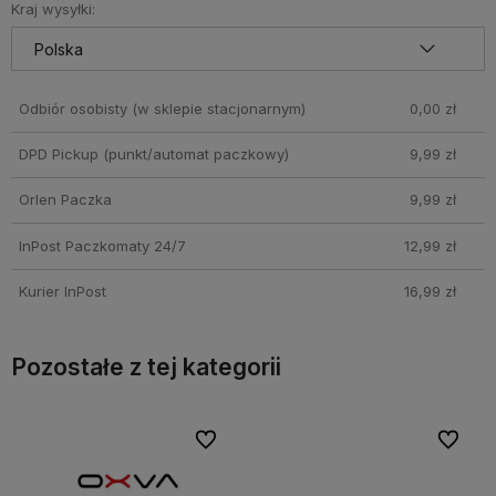
Kraj wysyłki:
Odbiór osobisty
(w sklepie stacjonarnym)
0,00 zł
DPD Pickup (punkt/automat paczkowy)
9,99 zł
Orlen Paczka
9,99 zł
InPost Paczkomaty 24/7
12,99 zł
Kurier InPost
16,99 zł
Pozostałe z tej kategorii
bionych
bionych
Do ulubionych
Do ulubionych
Do ulubi
Do ulubi