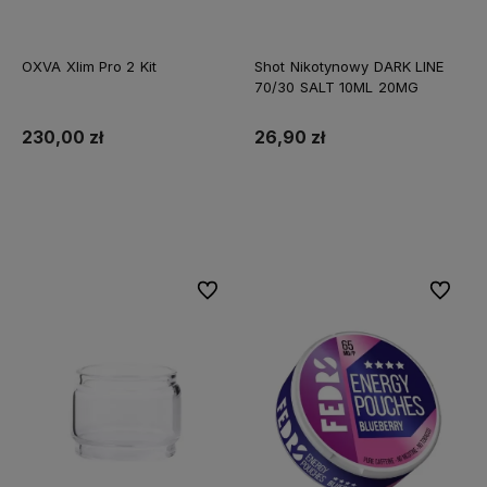
OXVA Xlim Pro 2 Kit
Shot Nikotynowy DARK LINE
70/30 SALT 10ML 20MG
230,00 zł
26,90 zł
Do koszyka
Do koszyka
Do ulubionych
Do ulubi