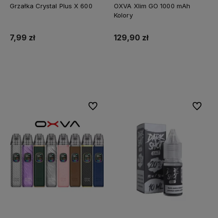
Grzałka Crystal Plus X 600
OXVA Xlim GO 1000 mAh
Kolory
7,99 zł
129,90 zł
Do koszyka
Do koszyka
Do ulubionych
Do ulubi