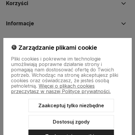
Korzyści
Informacje
BORN2VAPE.PL
🍪 Zarządzanie plikami cookie
Pliki cookies i pokrewne im technologie
umożliwiają poprawne działanie strony i
pomagają nam dostosować ofertę do Twoich
potrzeb. Wchodząc na stronę akceptujesz pliki
Born To Vape
|| Różana 2, 21-025 Niemce woj. lubelskie
cookies oraz oświadczasz, że jesteś osobą
NIP: 7141861133 || E:
kontakt@born2vape.pl
T:
665 744 477
pełnoletnią.
Więcej o plikach cookies
przeczytasz w naszej Polityce prywatności.
by szoperski.pl
Zaakceptuj tylko niezbędne
Dostosuj zgody