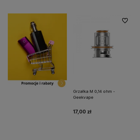
Do ulubi
Grzałka M 0,14 ohm -
Geekvape
17,00 zł
Do koszyka