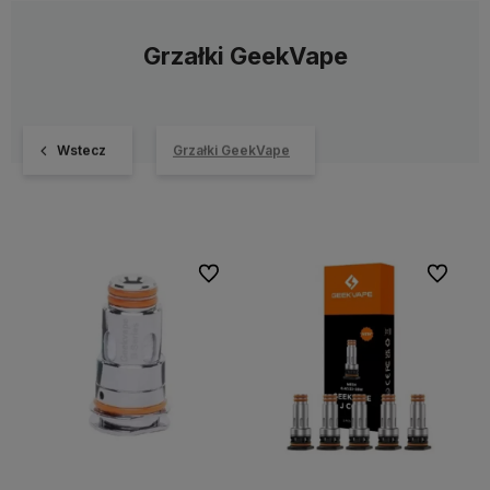
Grzałki GeekVape
Wstecz
Grzałki GeekVape
Do ulubionych
Do ulubi