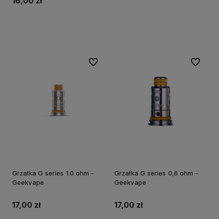
16,00 zł
Do koszyka
Do ulubionych
Do ulubi
Grzałka G series 1.0 ohm -
Grzałka G series 0,6 ohm -
Geekvape
Geekvape
17,00 zł
17,00 zł