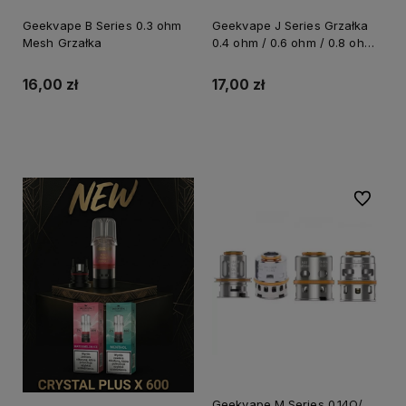
Geekvape B Series 0.3 ohm
Geekvape J Series Grzałka
Mesh Grzałka
0.4 ohm / 0.6 ohm / 0.8 ohm /
1.2 ohm
16,00 zł
17,00 zł
Do koszyka
Do koszyka
Do ulubi
Geekvape M Series 0.14Ω/