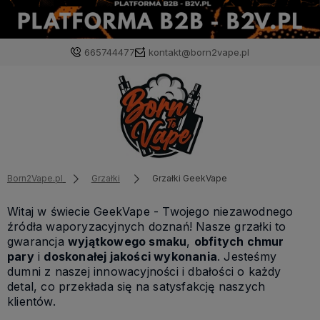
665744477
kontakt@born2vape.pl
Born2Vape.pl
Grzałki
Grzałki GeekVape
Witaj w świecie GeekVape - Twojego niezawodnego
źródła waporyzacyjnych doznań! Nasze grzałki to
gwarancja
wyjątkowego smaku
,
obfitych chmur
pary
i
doskonałej jakości wykonania
. Jesteśmy
dumni z naszej innowacyjności i dbałości o każdy
detal, co przekłada się na satysfakcję naszych
klientów.