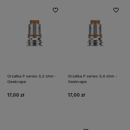
Do ulubionych
Do ulubi
Grzałka P series 0,2 ohm -
Grzałka P series 0,4 ohm -
Geekvape
Geekvape
17,00 zł
17,00 zł
Do koszyka
Do koszyka