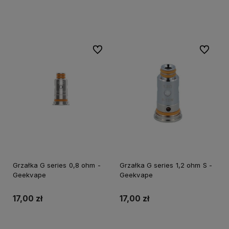
Do koszyka
Do koszyka
Do ulubionych
Do ulubi
Grzałka G series 0,8 ohm -
Grzałka G series 1,2 ohm S -
Geekvape
Geekvape
17,00 zł
17,00 zł
Do koszyka
Do koszyka