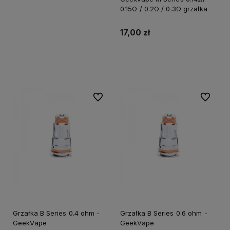
0.15Ω / 0.2Ω / 0.3Ω grzałka
17,00 zł
Do koszyka
Do ulubionych
Do ulubi
Grzałka B Series 0.4 ohm -
Grzałka B Series 0.6 ohm -
GeekVape
GeekVape