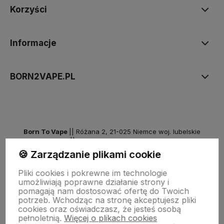
Korzyści
Informacje
BORN2VAPE.PL
Born To Vape
|| Różana 2, 21-025 Niemce woj. lubelskie
NIP: 7141861133 || E:
kontakt@born2vape.pl
T:
665 744 477
🍪 Zarządzanie plikami cookie
by szoperski.pl
Pliki cookies i pokrewne im technologie
umożliwiają poprawne działanie strony i
pomagają nam dostosować ofertę do Twoich
potrzeb. Wchodząc na stronę akceptujesz pliki
cookies oraz oświadczasz, że jesteś osobą
pełnoletnią.
Więcej o plikach cookies