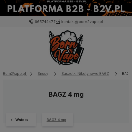
665744477
kontakt@born2vape.pl
Born2Vape.pl
Snusy
Saszetki Nikotynowe BAGZ
BAGZ
BAGZ 4 mg
Wstecz
BAGZ 4 mg