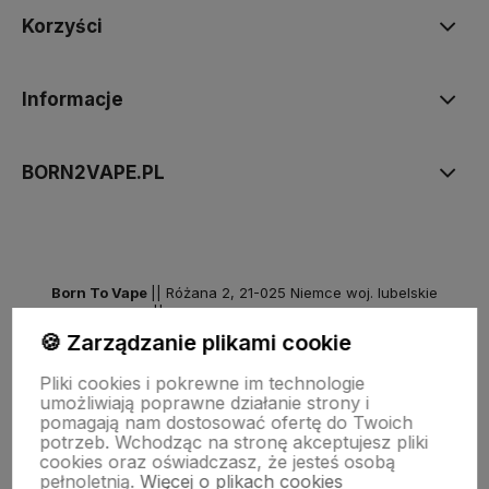
Korzyści
Informacje
BORN2VAPE.PL
Born To Vape
|| Różana 2, 21-025 Niemce woj. lubelskie
NIP: 7141861133 || E:
kontakt@born2vape.pl
T:
665 744 477
🍪 Zarządzanie plikami cookie
by szoperski.pl
Pliki cookies i pokrewne im technologie
umożliwiają poprawne działanie strony i
pomagają nam dostosować ofertę do Twoich
potrzeb. Wchodząc na stronę akceptujesz pliki
cookies oraz oświadczasz, że jesteś osobą
pełnoletnią.
Więcej o plikach cookies