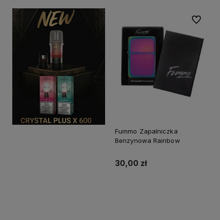
Do ulubi
Fummo Zapalniczka
Benzynowa Rainbow
30,00 zł
Do koszyka