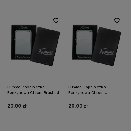
Do ulubionych
Do ulubi
Fummo Zapalniczka
Fummo Zapalniczka
Benzynowa Chrom Brushed
Benzynowa Chrom
Polerowany
20,00 zł
20,00 zł
Do koszyka
Do koszyka