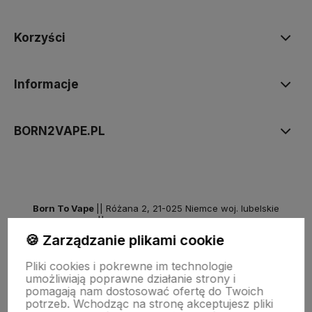
Korzyści
Informacje
BORN2VAPE.PL
Born To Vape
|| Różana 2, 21-025 Niemce woj. lubelskie
NIP: 7141861133 || E:
kontakt@born2vape.pl
T:
665 744 477
🍪 Zarządzanie plikami cookie
by szoperski.pl
Pliki cookies i pokrewne im technologie
umożliwiają poprawne działanie strony i
pomagają nam dostosować ofertę do Twoich
potrzeb. Wchodząc na stronę akceptujesz pliki