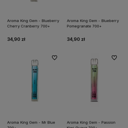
Aroma King Gem - Blueberry
Aroma King Gem - Blueberry
Cherry Cranberry 700+
Pomegranate 700+
34,90 zł
34,90 zł
Do ulubionych
Do ulubi
Aroma King Gem - Mr Blue
Aroma King Gem - Passion
700+
Kiwi Guava 700+