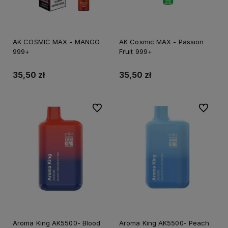
AK COSMIC MAX - MANGO
AK Cosmic MAX - Passion
999+
Fruit 999+
35,50 zł
35,50 zł
Do ulubionych
Do ulubi
Aroma King AK5500- Blood
Aroma King AK5500- Peach