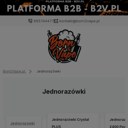
665744477
kontakt@born2vape.pl
Born2Vape.pl
Jednorazówki
Jednorazówki
Jednorazówki Crystal
Jednorazó
Jednorazówki
PLUS
2400 Pod 