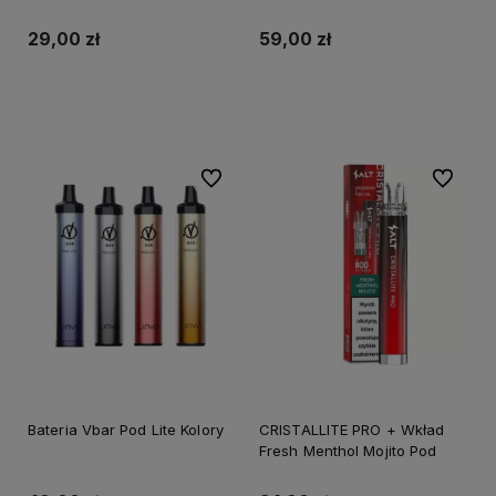
29,00 zł
59,00 zł
Do koszyka
Do koszyka
Do ulubionych
Do ulubi
Bateria Vbar Pod Lite Kolory
CRISTALLITE PRO + Wkład
Fresh Menthol Mojito Pod