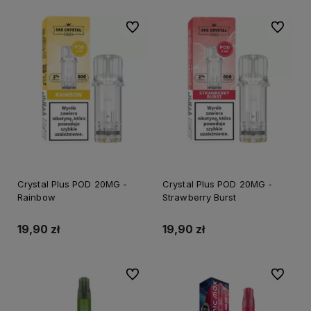
Do ulubionych
Do ulubi
Crystal Plus POD 20MG -
Crystal Plus POD 20MG -
Rainbow
Strawberry Burst
19,90 zł
19,90 zł
Do ulubionych
Do ulubi