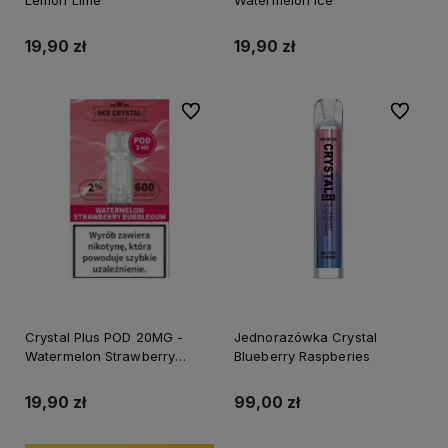
19,90 zł
19,90 zł
Do ulubionych
Do ulubi
Crystal Plus POD 20MG -
Jednorazówka Crystal
Watermelon Strawberry
Blueberry Raspberies
Bubblegum
19,90 zł
99,00 zł