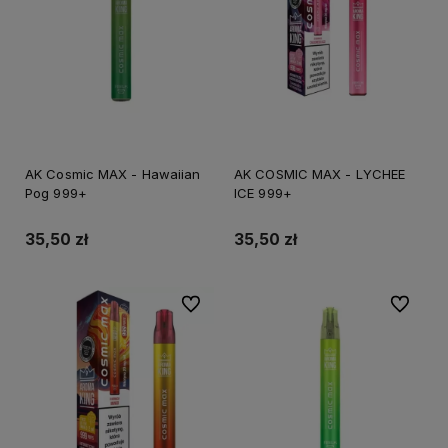
AK Cosmic MAX - Hawaiian
AK COSMIC MAX - LYCHEE
Pog 999+
ICE 999+
35,50 zł
35,50 zł
Do ulubionych
Do ulubi