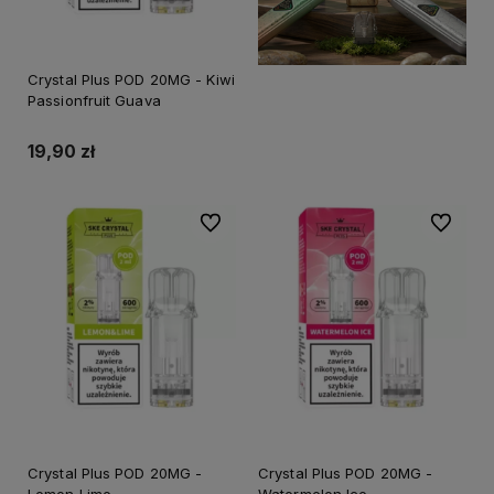
Crystal Plus POD 20MG - Kiwi
Passionfruit Guava
19,90 zł
Do ulubionych
Do ulubi
Crystal Plus POD 20MG -
Crystal Plus POD 20MG -
Lemon Lime
Watermelon Ice