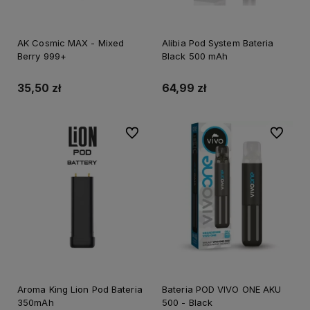
AK Cosmic MAX - Mixed
Alibia Pod System Bateria
Berry 999+
Black 500 mAh
35,50 zł
64,99 zł
Do ulubionych
Do ulubi
Aroma King Lion Pod Bateria
Bateria POD VIVO ONE AKU
350mAh
500 - Black