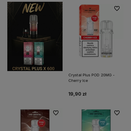
Do ulubi
Crystal Plus POD 20MG -
Cherry Ice
19,90 zł
Do ulubionych
Do ulubi