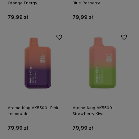
Orange Energy
Blue Rasberry
79,99 zł
79,99 zł
Do ulubionych
Do ulubi
Aroma King AK5500- Pink
Aroma King AK5500-
Lemonade
Strawberry Kiwi
79,99 zł
79,99 zł