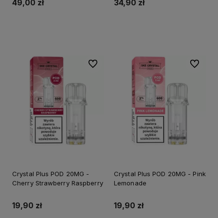
49,00 zł
34,90 zł
Do koszyka
Do ulubionych
Do ulubi
Crystal Plus POD 20MG -
Crystal Plus POD 20MG - Pink
Cherry Strawberry Raspberry
Lemonade
19,90 zł
19,90 zł