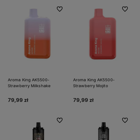
Do ulubionych
Do ulubi
Aroma King AK5500-
Aroma King AK5500-
Strawberry Milkshake
Strawberry Mojito
79,99 zł
79,99 zł
Do ulubionych
Do ulubi