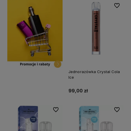
Do ulubi
Jednorazówka Crystal Cola
Ice
99,00 zł
Do ulubionych
Do ulubi