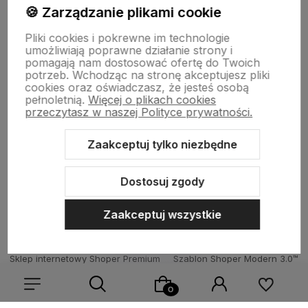
BORN2VAPE.PL
🍪 Zarządzanie plikami cookie
Pliki cookies i pokrewne im technologie
umożliwiają poprawne działanie strony i
pomagają nam dostosować ofertę do Twoich
potrzeb. Wchodząc na stronę akceptujesz pliki
Born To Vape
|| Różana 2, 21-025 Niemce woj. lubelskie
cookies oraz oświadczasz, że jesteś osobą
NIP: 7141861133 || E:
kontakt@born2vape.pl
T:
665 744 477
pełnoletnią.
Więcej o plikach cookies
przeczytasz w naszej Polityce prywatności.
by szoperski.pl
Zaakceptuj tylko niezbędne
Dostosuj zgody
Zaakceptuj wszystkie
Sklep internetowy Shoper Premium
Szablon Shoper Modern 3.0™
od GrowCommerce