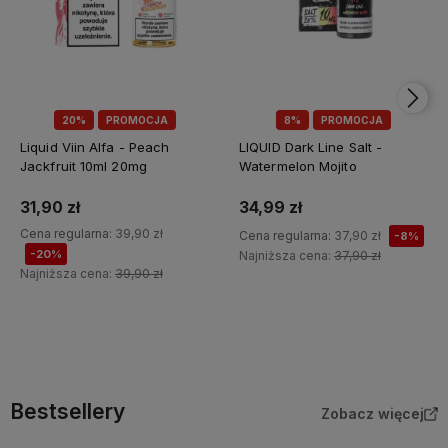
20%
PROMOCJA
8%
PROMOCJA
Liquid Viin Alfa - Peach
LIQUID Dark Line Salt -
Jackfruit 10ml 20mg
Watermelon Mojito
31,90 zł
34,99 zł
Cena regularna:
39,90 zł
Cena regularna:
37,90 zł
-8%
-20%
Najniższa cena:
37,90 zł
Najniższa cena:
39,90 zł
Do koszyka
Do koszyka
Bestsellery
Zobacz więcej