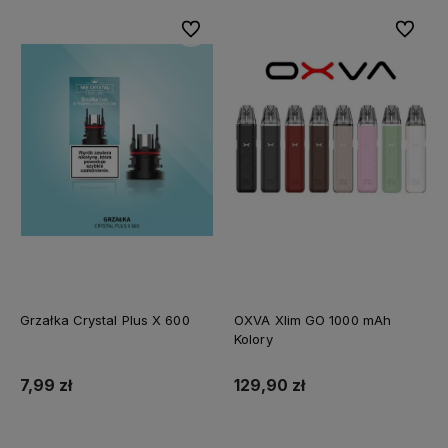
Do ulubionych
Do ulubi
Grzałka Crystal Plus X 600
OXVA Xlim GO 1000 mAh
Kolory
7,99 zł
129,90 zł