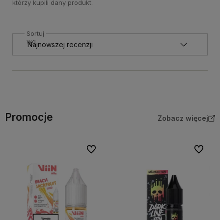
którzy kupili dany produkt.
Sortuj
wg
Promocje
Zobacz więcej
Do ulubionych
Do ulubi