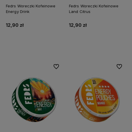
Fedrs Woreczki Kofeinowe
Fedrs Woreczki Kofeinowe
Energy Drink
Land Citrus
12,90 zł
12,90 zł
Do koszyka
Do koszyka
Do ulubionych
Do ulubi