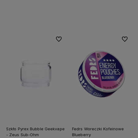
Do koszyka
Do koszyka
Do ulubionych
Do ulubi
Szkło Pyrex Bubble Geekvape
Fedrs Woreczki Kofeinowe
- Zeus Sub-Ohm
Blueberry