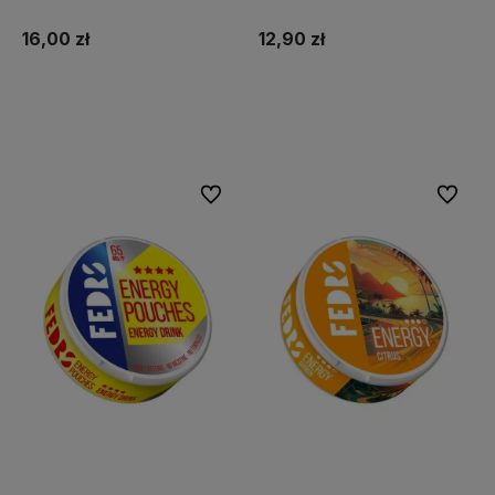
16,00 zł
12,90 zł
Do koszyka
Do koszyka
Do ulubionych
Do ulubi