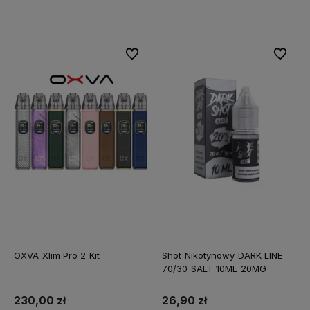
Do koszyka
Do koszyka
Do ulubionych
Do ulubi
OXVA Xlim Pro 2 Kit
Shot Nikotynowy DARK LINE
70/30 SALT 10ML 20MG
230,00 zł
26,90 zł