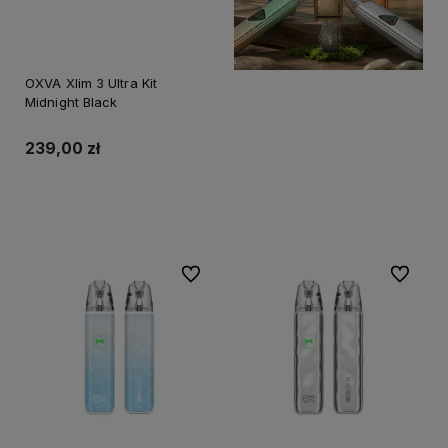
OXVA Xlim 3 Ultra Kit
Midnight Black
239,00 zł
Do koszyka
Do ulubionych
Do ulubi