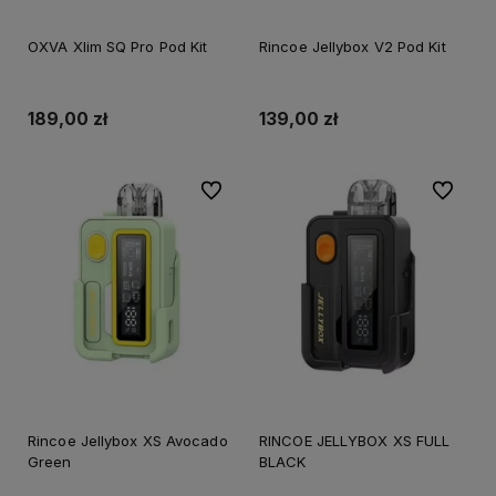
OXVA Xlim SQ Pro Pod Kit
Rincoe Jellybox V2 Pod Kit
189,00 zł
139,00 zł
Do ulubionych
Do ulubi
Rincoe Jellybox XS Avocado
RINCOE JELLYBOX XS FULL
Green
BLACK