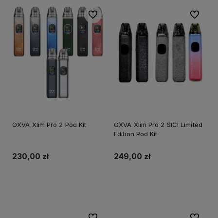
Do ulubionych
Do ulubi
OXVA Xlim Pro 2 Pod Kit
OXVA Xlim Pro 2 SIC! Limited
Edition Pod Kit
230,00 zł
249,00 zł
Do koszyka
Do ulubionych
Do ulubi