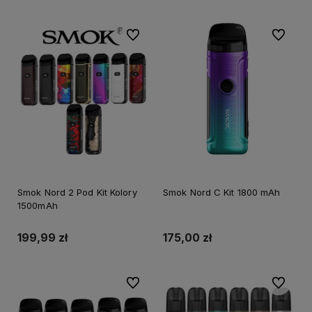
Do ulubionych
Do ulubi
Smok Nord 2 Pod Kit Kolory
Smok Nord C Kit 1800 mAh
1500mAh
199,99 zł
175,00 zł
Do ulubionych
Do ulubi