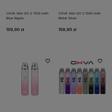
OXVA Xlim GO 2 1500 mAh
OXVA Xlim GO 2 1500 mAh
Blue Ripple
Metal Silver
159,90 zł
159,90 zł
Do koszyka
Do koszyka
Do ulubionych
Do ulubi