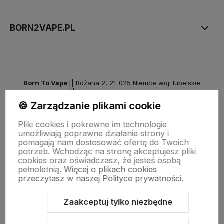
BORN2VAPE.PL
Born To Vape
|| Różana 2, 21-025 Niemce woj. lubelskie
NIP: 7141861133 || E:
kontakt@born2vape.pl
T:
665 744 477
🍪 Zarządzanie plikami cookie
by szoperski.pl
Pliki cookies i pokrewne im technologie
umożliwiają poprawne działanie strony i
pomagają nam dostosować ofertę do Twoich
potrzeb. Wchodząc na stronę akceptujesz pliki
cookies oraz oświadczasz, że jesteś osobą
pełnoletnią.
Więcej o plikach cookies
przeczytasz w naszej Polityce prywatności.
Zaakceptuj tylko niezbędne
Sklep internetowy Shoper Premium
Szablon Shoper Modern 3.0™
od GrowCommerce