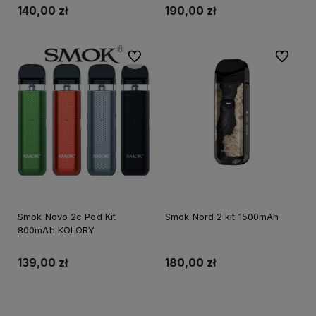
140,00 zł
190,00 zł
Do ulubionych
Do ulubi
Smok Novo 2c Pod Kit
Smok Nord 2 kit 1500mAh
800mAh KOLORY
139,00 zł
180,00 zł
Do koszyka