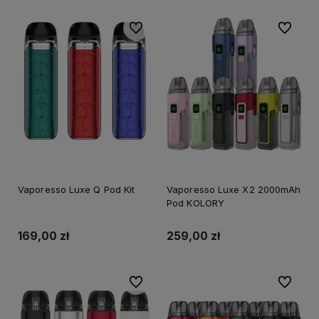
Do ulubionych
Do ulubi
Vaporesso Luxe Q Pod Kit
Vaporesso Luxe X2 2000mAh
Pod KOLORY
169,00 zł
259,00 zł
Do ulubionych
Do ulubi