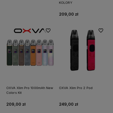
KOLORY
209,00 zł
Do ulubionych
Do ulubi
OXVA Xlim Pro 1000mAh New
OXVA Xlim Pro 2 Pod
Colors Kit
209,00 zł
249,00 zł