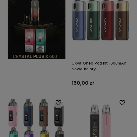
Oxva Oneo Pod kit 1600mAh
Nowe Kolory
160,00 zł
Do ulubionych
Do ulubi