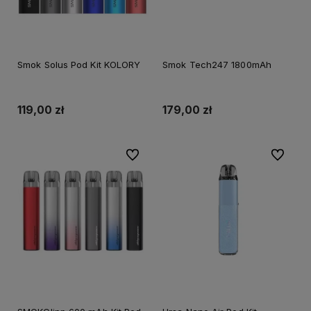
Smok Solus Pod Kit KOLORY
Smok Tech247 1800mAh
119,00 zł
179,00 zł
Do ulubionych
Do ulubi