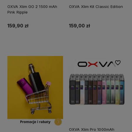
OXVA Xlim GO 2 1500 mAh
OXVA Xlim Kit Classic Edition
Pink Ripple
159,90 zł
159,00 zł
Do koszyka
Do ulubi
OXVA Xlim Pro 1000mAh