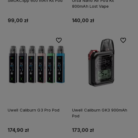
SMOKClipp 600 mAh Kit Pod
Ursa Nano Air Pod Kit
800mAh Lost Vape
99,00 zł
140,00 zł
Do ulubionych
Do ulubi
Uwell Caliburn G3 Pro Pod
Uwell Caliburn GK3 900mAh
Pod
174,90 zł
173,00 zł