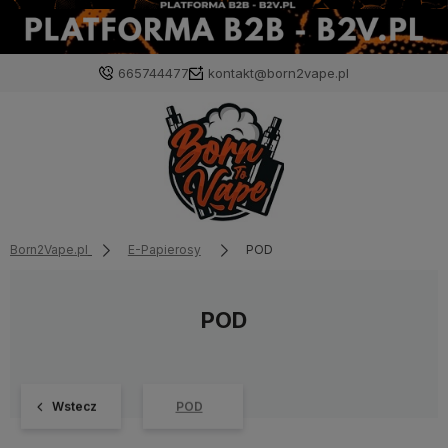
665744477
kontakt@born2vape.pl
Born2Vape.pl
E-Papierosy
POD
POD
Wstecz
POD