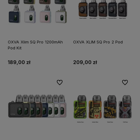
OXVA Xlim SQ Pro 1200mAh
OXVA XLIM SQ Pro 2 Pod
Pod Kit
189,00 zł
209,00 zł
Do ulubionych
Do ulubi