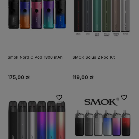
Smok Nord C Pod 1800 mAh
SMOK Solus 2 Pod Kit
175,00 zł
119,00 zł
Do ulubionych
Do ulubi