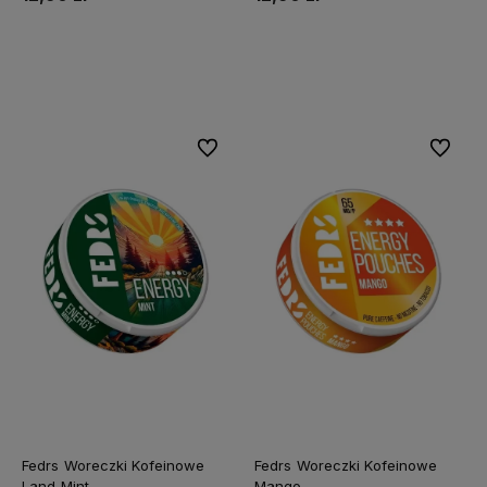
Do koszyka
Do koszyka
Do ulubionych
Do ulubi
Fedrs Woreczki Kofeinowe
Fedrs Woreczki Kofeinowe
Land Mint
Mango