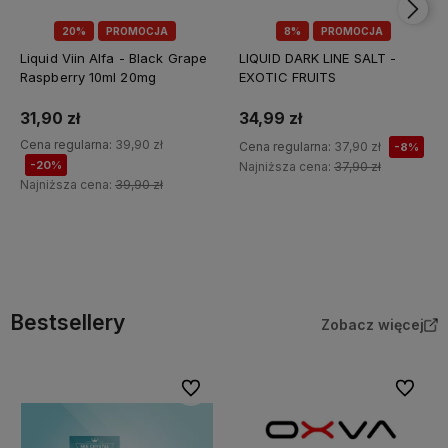
20%
PROMOCJA
8%
PROMOCJA
Liquid Viin Alfa - Black Grape
LIQUID DARK LINE SALT -
Raspberry 10ml 20mg
EXOTIC FRUITS
31,90 zł
34,99 zł
Cena regularna:
39,90 zł
Cena regularna:
37,90 zł
-8%
-20%
Najniższa cena:
37,90 zł
Najniższa cena:
39,90 zł
Do koszyka
Do koszyka
Bestsellery
Zobacz więcej
Do ulubionych
Do ulubi