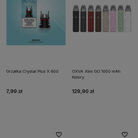
Grzałka Crystal Plus X 600
OXVA Xlim GO 1000 mAh
Kolory
7,99 zł
129,90 zł
Do koszyka
Do koszyka
Do ulubionych
Do ulubi