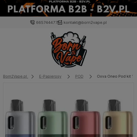
665744477
kontakt@born2vape.pl
Born2Vape.pl
E-Papierosy
POD
Oxva Oneo Pod kit 1