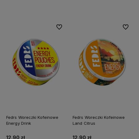
Do koszyka
Do koszyka
Do ulubionych
Do ulubi
Fedrs Woreczki Kofeinowe
Fedrs Woreczki Kofeinowe
Energy Drink
Land Citrus
12,90 zł
12,90 zł