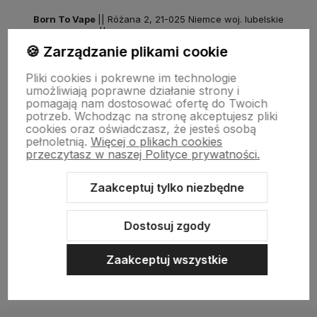
Born To Vape
|| Różana 2, 21-025 Niemce woj. lubelskie
NIP: 7141861133 || E:
kontakt@born2vape.pl
T:
665 744 477
🍪 Zarządzanie plikami cookie
by szoperski.pl
Pliki cookies i pokrewne im technologie
umożliwiają poprawne działanie strony i
pomagają nam dostosować ofertę do Twoich
potrzeb. Wchodząc na stronę akceptujesz pliki
cookies oraz oświadczasz, że jesteś osobą
pełnoletnią.
Więcej o plikach cookies
przeczytasz w naszej Polityce prywatności.
Zaakceptuj tylko niezbędne
Sklep internetowy Shoper Premium
Szablon Shoper Modern 3.0™
od GrowCommerce
Dostosuj zgody
Zaakceptuj wszystkie