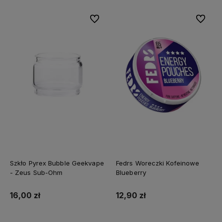
Do ulubionych
Do ulubi
Szkło Pyrex Bubble Geekvape
Fedrs Woreczki Kofeinowe
- Zeus Sub-Ohm
Blueberry
16,00 zł
12,90 zł