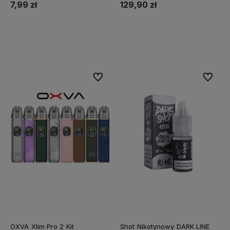
7,99 zł
129,90 zł
Do koszyka
Do koszyka
Do ulubionych
Do ulubi
OXVA Xlim Pro 2 Kit
Shot Nikotynowy DARK LINE