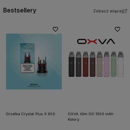
Bestsellery
Zobacz więcej
Do ulubionych
Do ulubi
Grzałka Crystal Plus X 600
OXVA Xlim GO 1000 mAh
Kolory