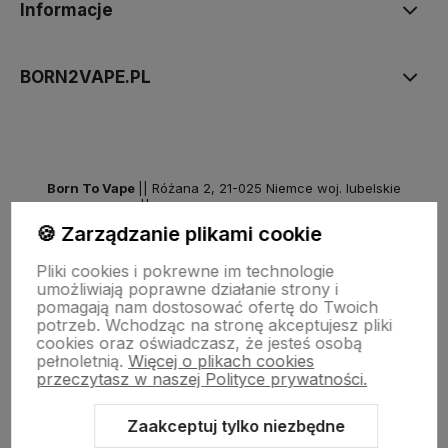
Informacje
BORN2VAPE.PL
Born To Vape
|| Różana 2, 21-025 Niemce woj. lubelskie
NIP: 7141861133 || E:
kontakt@born2vape.pl
T:
665 744 477
🍪 Zarządzanie plikami cookie
by szoperski.pl
Pliki cookies i pokrewne im technologie
umożliwiają poprawne działanie strony i
pomagają nam dostosować ofertę do Twoich
potrzeb. Wchodząc na stronę akceptujesz pliki
cookies oraz oświadczasz, że jesteś osobą
pełnoletnią.
Więcej o plikach cookies
przeczytasz w naszej Polityce prywatności.
Zaakceptuj tylko niezbędne
Sklep internetowy Shoper Premium
Szablon Shoper Modern 3.0™