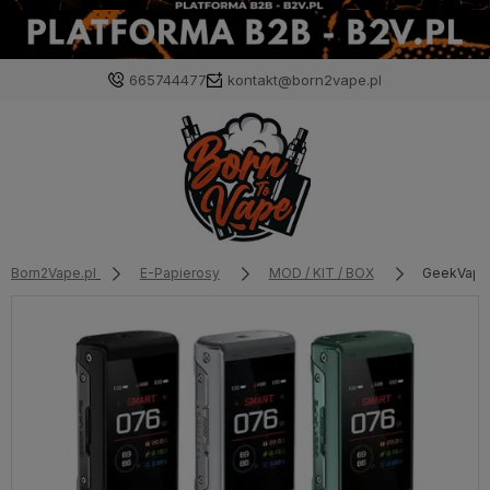
665744477
kontakt@born2vape.pl
Born2Vape.pl
E-Papierosy
MOD / KIT / BOX
GeekVape 