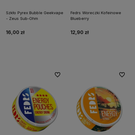
Szkło Pyrex Bubble Geekvape
Fedrs Woreczki Kofeinowe
- Zeus Sub-Ohm
Blueberry
16,00 zł
12,90 zł
Do koszyka
Do koszyka
Do ulubionych
Do ulubi