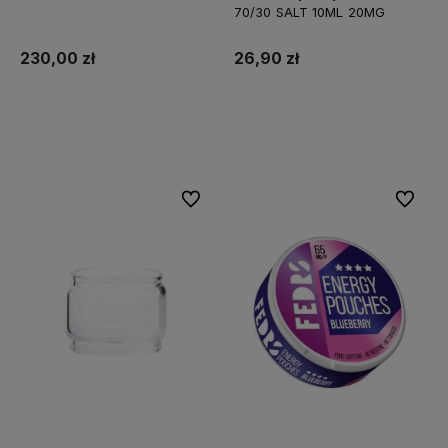
70/30 SALT 10ML 20MG
230,00 zł
26,90 zł
Do koszyka
Do koszyka
Do ulubionych
Do ulubi