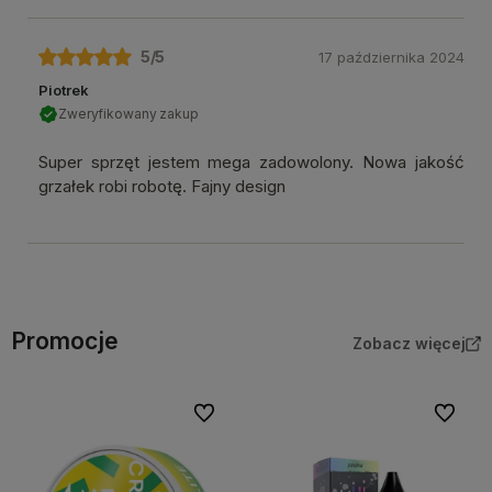
5
/5
17 października 2024
Piotrek
Zweryfikowany zakup
Super sprzęt jestem mega zadowolony. Nowa jakość
grzałek robi robotę. Fajny design
Promocje
Zobacz więcej
Do ulubionych
Do ulubi