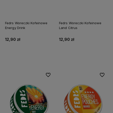
Fedrs Woreczki Kofeinowe
Fedrs Woreczki Kofeinowe
Energy Drink
Land Citrus
12,90 zł
12,90 zł
Do koszyka
Do koszyka
Do ulubionych
Do ulubi