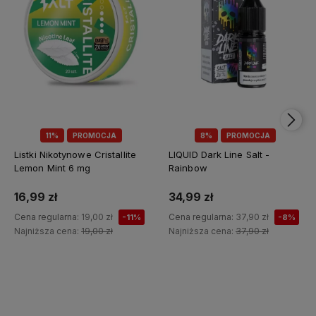
11%
PROMOCJA
8%
PROMOCJA
Listki Nikotynowe Cristallite
LIQUID Dark Line Salt -
Lemon Mint 6 mg
Rainbow
16,99 zł
34,99 zł
Cena regularna:
19,00 zł
Cena regularna:
37,90 zł
-11%
-8%
Najniższa cena:
19,00 zł
Najniższa cena:
37,90 zł
Do koszyka
Do koszyka