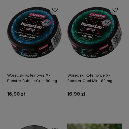
Do ulubionych
Do ulubi
Woreczki Kofeinowe X-
Woreczki Kofeinowe X-
Booster Bubble Gum 80 mg
Booster Cool Mint 80 mg
16,90 zł
16,90 zł
Do koszyka
Do koszyka