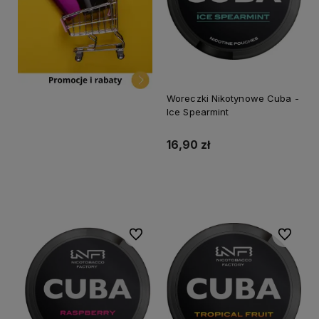
Woreczki Nikotynowe Cuba -
Ice Spearmint
16,90 zł
Do koszyka
Do ulubionych
Do ulubi