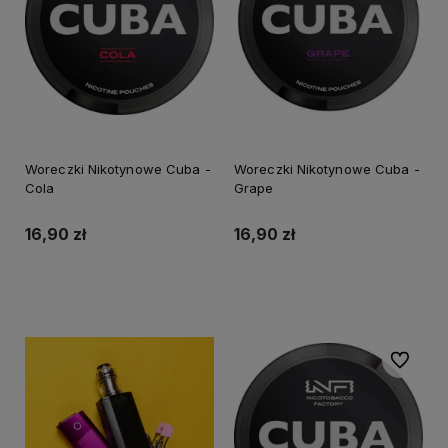
Woreczki Nikotynowe Cuba -
Woreczki Nikotynowe Cuba -
Cola
Grape
16,90 zł
16,90 zł
Do koszyka
Do koszyka
Do ulubi