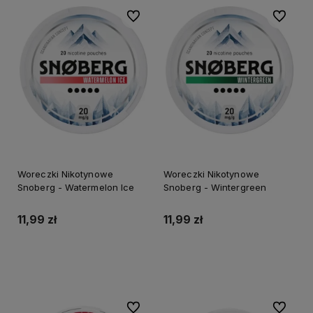
Do ulubionych
Do ulubi
Woreczki Nikotynowe
Woreczki Nikotynowe
Snoberg - Watermelon Ice
Snoberg - Wintergreen
11,99 zł
11,99 zł
Do koszyka
Do koszyka
Do ulubionych
Do ulubi