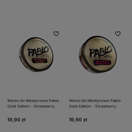
Do koszyka
Do koszyka
Do ulubionych
Do ulubi
Woreczki Nikotynowe Pablo
Woreczki Nikotynowe Pablo
Gold Edition - Strawberry
Gold Edition - Strawberry
Lychee
Watermelon
19,90 zł
19,90 zł