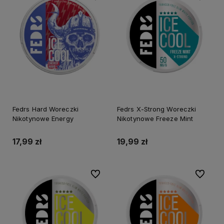
Fedrs Hard Woreczki
Fedrs X-Strong Woreczki
Nikotynowe Energy
Nikotynowe Freeze Mint
17,99 zł
19,99 zł
Do ulubionych
Do ulubi