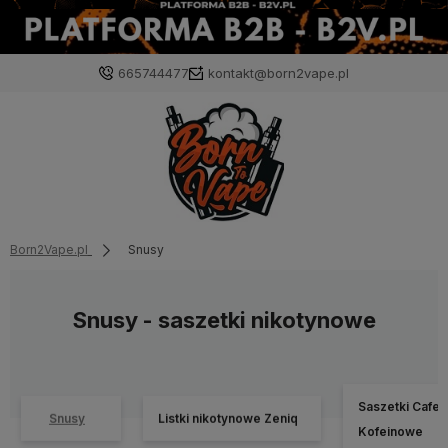
665744477
kontakt@born2vape.pl
Born2Vape.pl
Snusy
Snusy - saszetki nikotynowe
Saszetki Cafer
Snusy
Listki nikotynowe Zeniq
Kofeinowe