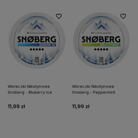
Do ulubionych
Do ulubi
Woreczki Nikotynowe
Woreczki Nikotynowe
Snoberg - Bluberry Ice
Snoberg - Peppermint
11,99 zł
11,99 zł
Do koszyka
Do koszyka