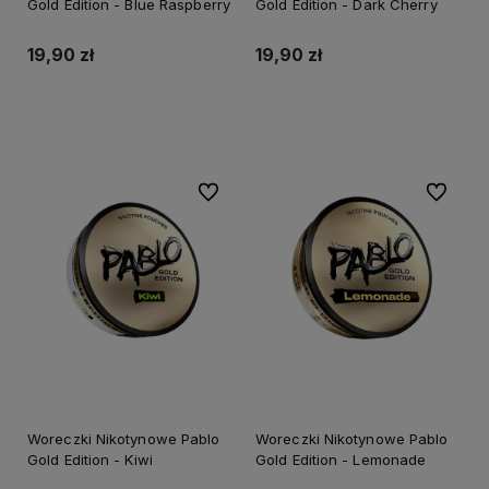
Gold Edition - Blue Raspberry
Gold Edition - Dark Cherry
19,90 zł
19,90 zł
Do koszyka
Do koszyka
Do ulubionych
Do ulubi
Woreczki Nikotynowe Pablo
Woreczki Nikotynowe Pablo
Gold Edition - Kiwi
Gold Edition - Lemonade