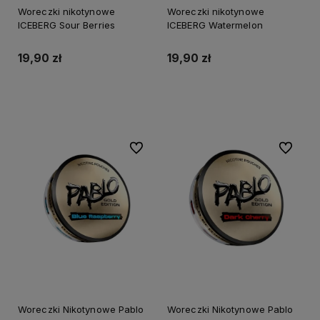
Woreczki nikotynowe
Woreczki nikotynowe
ICEBERG Sour Berries
ICEBERG Watermelon
19,90 zł
19,90 zł
Do koszyka
Do koszyka
Do ulubionych
Do ulubi
Woreczki Nikotynowe Pablo
Woreczki Nikotynowe Pablo