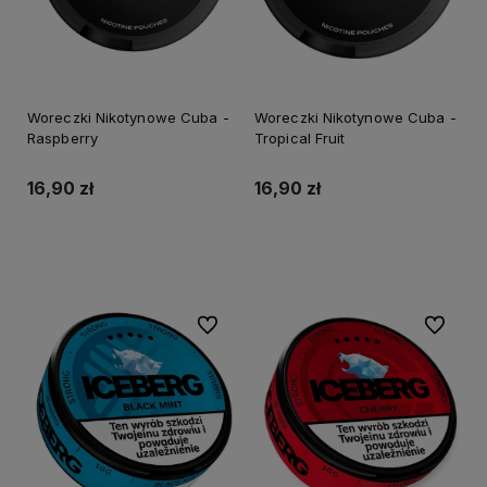
Woreczki Nikotynowe Cuba -
Woreczki Nikotynowe Cuba -
Raspberry
Tropical Fruit
16,90 zł
16,90 zł
Do koszyka
Do koszyka
Do ulubionych
Do ulubi