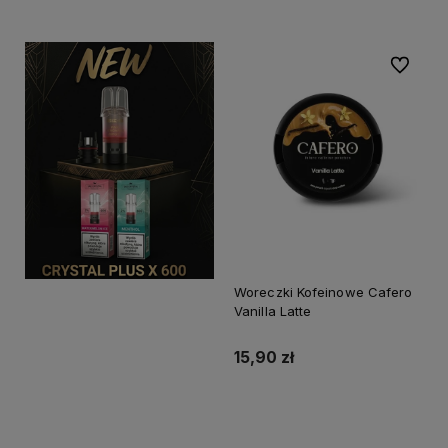
Do ulubi
Woreczki Kofeinowe Cafero
Vanilla Latte
15,90 zł
Do koszyka