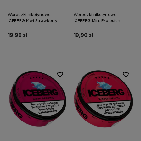
Woreczki nikotynowe
Woreczki nikotynowe
ICEBERG Kiwi Strawberry
ICEBERG Mint Explosion
19,90 zł
19,90 zł
Do koszyka
Do koszyka
Do ulubionych
Do ulubi