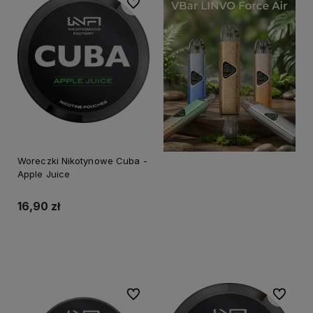
Do ulubionych
Woreczki Nikotynowe Cuba -
Apple Juice
16,90 zł
Do koszyka
Do ulubionych
Do ulubi