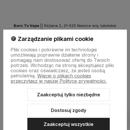
Born To Vape
|| Różana 2, 21-025 Niemce woj. lubelskie
NIP: 7141861133 || E:
kontakt@born2vape.pl
T:
665 744 477
🍪 Zarządzanie plikami cookie
by szoperski.pl
Pliki cookies i pokrewne im technologie
umożliwiają poprawne działanie strony i
pomagają nam dostosować ofertę do Twoich
potrzeb. Wchodząc na stronę akceptujesz pliki
cookies oraz oświadczasz, że jesteś osobą
pełnoletnią.
Więcej o plikach cookies
przeczytasz w naszej Polityce prywatności.
Zaakceptuj tylko niezbędne
Sklep internetowy Shoper Premium
Szablon Shoper Modern 3.0™
od GrowCommerce
Dostosuj zgody
Pokaż filtry
Zaakceptuj wszystkie