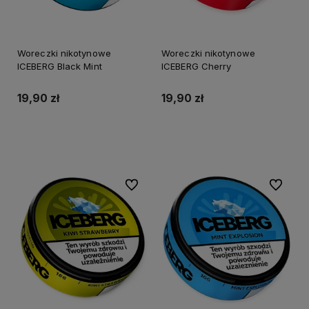
Woreczki nikotynowe
Woreczki nikotynowe
ICEBERG Black Mint
ICEBERG Cherry
19,90 zł
19,90 zł
Do koszyka
Do koszyka
Do ulubionych
Do ulubi