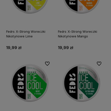
Fedrs X-Strong Woreczki
Fedrs X-Strong Woreczki
Nikotynowe Lime
Nikotynowe Mango
19,99 zł
19,99 zł
Do ulubionych
Do ulubi