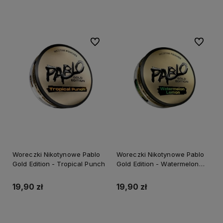
Do koszyka
Do koszyka
Do ulubionych
Do ulubi
Woreczki Nikotynowe Pablo
Woreczki Nikotynowe Pablo
Gold Edition - Tropical Punch
Gold Edition - Watermelon
Lemon
19,90 zł
19,90 zł
Do koszyka
Do koszyka