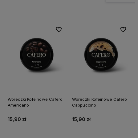
Do ulubionych
Do ulubi
Woreczki Kofeinowe Cafero
Woreczki Kofeinowe Cafero
Americano
Cappuccino
15,90 zł
15,90 zł
Do koszyka
Do koszyka