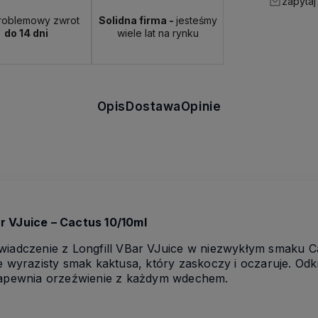
zapytaj
roblemowy zwrot
Solidna firma -
jesteśmy
do 14 dni
wiele lat na rynku
Opis
Dostawa
Opinie
r VJuice – Cactus 10/10ml
wiadczenie z Longfill VBar VJuice w niezwykłym smaku C
e wyrazisty smak kaktusa, który zaskoczy i oczaruje. Odk
 zapewnia orzeźwienie z każdym wdechem.