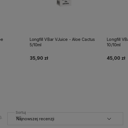
loe Cactus
Longfill VBar VJuice - Apple Peach
Longfill VB
10/10ml
10/10ml
45,00 zł
45,00 zł
Do koszyka
Sortuj
wg
).