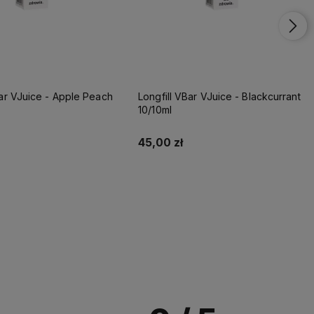
ar VJuice - Blackcurrant
Longfill VBar VJuice - Blackcurrant
Tea Ice 5/10ml
35,90 zł
Do koszyka
Do koszyka