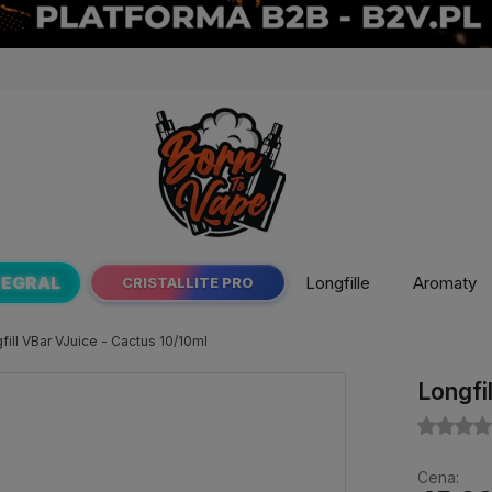
TEGRAL
Longfille
Aromaty
CRISTALLITE PRO
fill VBar VJuice - Cactus 10/10ml
Longfi
Cena: