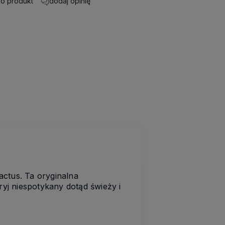
 o produkt
dodaj opinię
actus. Ta oryginalna
ryj niespotykany dotąd świeży i