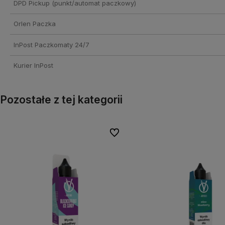
DPD Pickup (punkt/automat paczkowy)
Orlen Paczka
InPost Paczkomaty 24/7
Kurier InPost
Pozostałe z tej kategorii
onych
onych
Do ulubionych
Do ulubionych