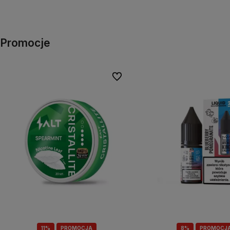
Promocje
Do ulubionych
11%
PROMOCJA
8%
PROMOCJ