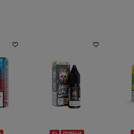
Do ulubionych
Do ulubionych
A
8%
PROMOCJA