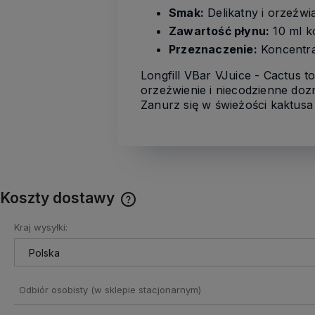
Smak:
Delikatny i orzeźwi
Zawartość płynu:
10 ml k
Przeznaczenie:
Koncentra
Longfill VBar VJuice - Cactus
orzeźwienie i niecodzienne doz
Zanurz się w świeżości kaktusa
Koszty dostawy
Kraj wysyłki:
Cena nie zawiera ewentualnych
kosztów płatności
Odbiór osobisty
(w sklepie stacjonarnym)