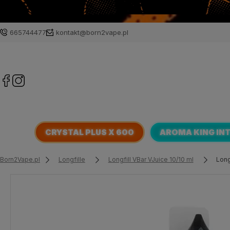
665744477
kontakt@born2vape.pl
CRYSTAL PLUS X 600
AROMA KING IN
Born2Vape.pl
Longfille
Longfill VBar VJuice 10/10 ml
Long