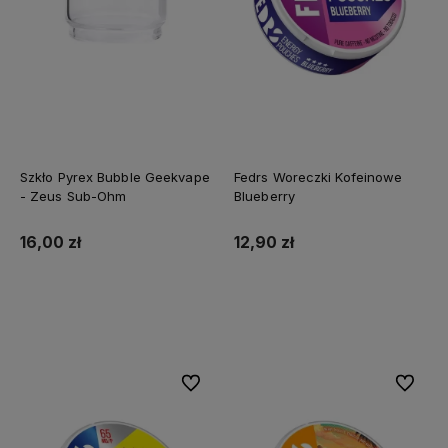
Szkło Pyrex Bubble Geekvape
Fedrs Woreczki Kofeinowe
- Zeus Sub-Ohm
Blueberry
16,00 zł
12,90 zł
Do koszyka
Do koszyka
Do ulubionych
Do ulubi