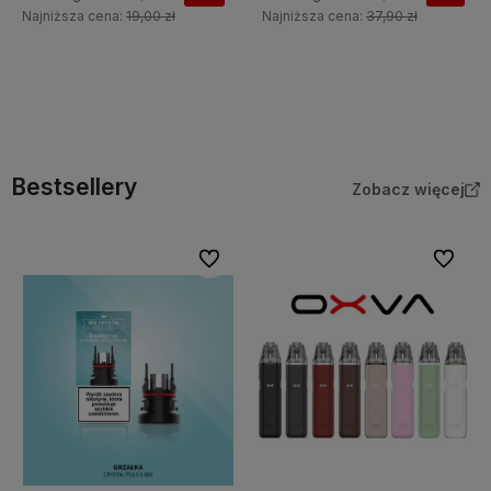
Najniższa cena:
19,00 zł
Najniższa cena:
37,90 zł
Do koszyka
Do koszyka
Bestsellery
Zobacz więcej
Do ulubionych
Do ulubi