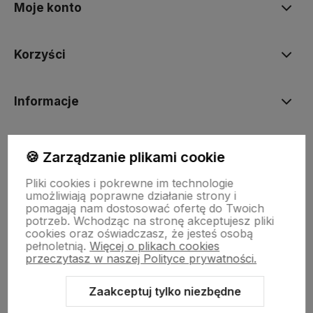
Moje konto
Korzyści
Informacje
BORN2VAPE.PL
🍪 Zarządzanie plikami cookie
Pliki cookies i pokrewne im technologie
umożliwiają poprawne działanie strony i
pomagają nam dostosować ofertę do Twoich
potrzeb. Wchodząc na stronę akceptujesz pliki
Born To Vape
|| Różana 2, 21-025 Niemce woj. lubelskie
cookies oraz oświadczasz, że jesteś osobą
NIP: 7141861133 || E:
kontakt@born2vape.pl
T:
665 744 477
pełnoletnią.
Więcej o plikach cookies
przeczytasz w naszej Polityce prywatności.
by szoperski.pl
Zaakceptuj tylko niezbędne