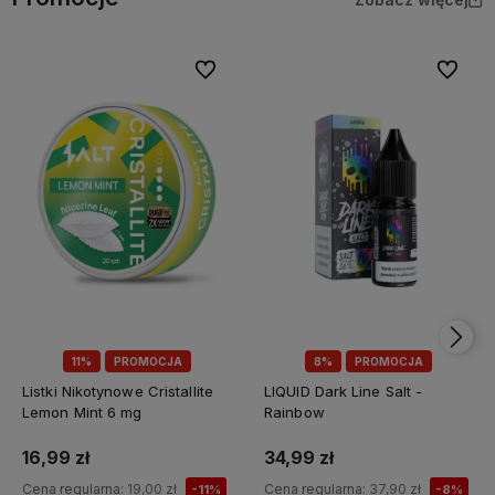
Do ulubionych
Do ulubi
11%
PROMOCJA
8%
PROMOCJA
Listki Nikotynowe Cristallite
LIQUID Dark Line Salt -
Lemon Mint 6 mg
Rainbow
16,99 zł
34,99 zł
Cena regularna:
19,00 zł
Cena regularna:
37,90 zł
-11%
-8%