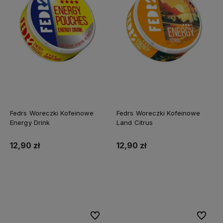
Fedrs Woreczki Kofeinowe
Fedrs Woreczki Kofeinowe
Energy Drink
Land Citrus
12,90 zł
12,90 zł
Do koszyka
Do koszyka
Do ulubionych
Do ulubi