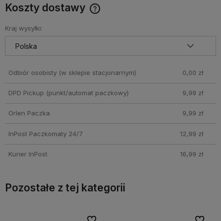
Koszty dostawy
Cena nie zawiera ewentualnych kosztów płatności
Kraj wysyłki:
Odbiór osobisty
(w sklepie stacjonarnym)
0,00 zł
DPD Pickup (punkt/automat paczkowy)
9,99 zł
Orlen Paczka
9,99 zł
InPost Paczkomaty 24/7
12,99 zł
Kurier InPost
16,99 zł
Pozostałe z tej kategorii
bionych
bionych
Do ulubionych
Do ulubionych
Do ulubi
Do ulubi