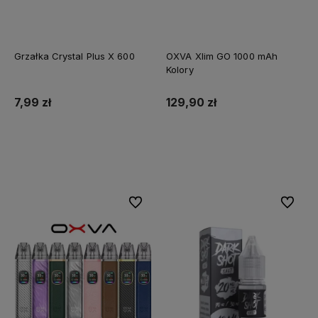
Grzałka Crystal Plus X 600
OXVA Xlim GO 1000 mAh
Kolory
7,99 zł
129,90 zł
Do koszyka
Do koszyka
Do ulubionych
Do ulubi