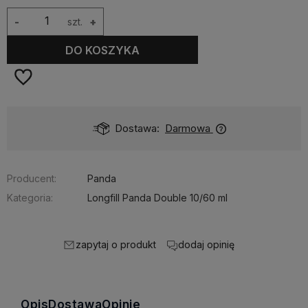
-
szt.
+
DO KOSZYKA
Dostępność:
średnia ilość
Producent:
Panda
Kategoria:
Longfill Panda Double 10/60 ml
zapytaj o produkt
dodaj opinię
Opis
Dostawa
Opinie