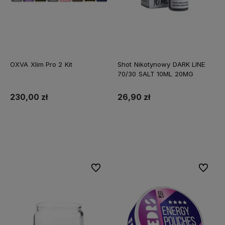
OXVA Xlim Pro 2 Kit
Shot Nikotynowy DARK LINE
70/30 SALT 10ML 20MG
230,00 zł
26,90 zł
Do koszyka
Do koszyka
Do ulubionych
Do ulubi