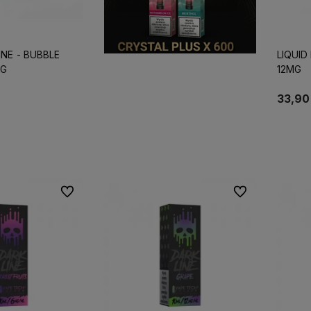
INE - BUBBLE
LIQUID
MG
12MG
33,90 
koszyka
Do ulubionych
Do ulubionych