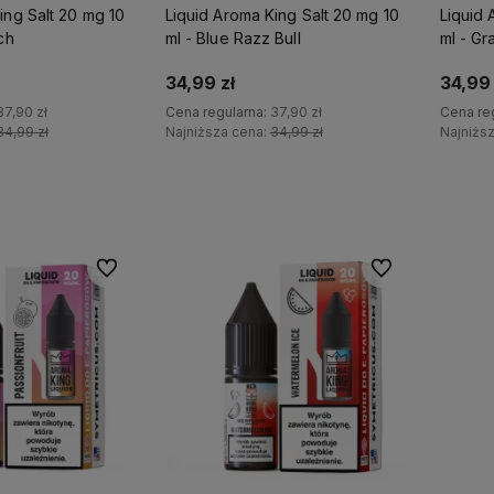
ing Salt 20 mg 10
Liquid Aroma King Salt 20 mg 10
Liquid 
ch
ml - Blue Razz Bull
ml - Gr
34,99 zł
34,99 
37,90 zł
Cena regularna:
37,90 zł
Cena re
34,99 zł
Najniższa cena:
34,99 zł
Najniżs
koszyka
Do koszyka
Do ulubionych
Do ulubionych