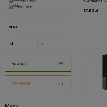
RASPBERRY IC
średnia ilość
duża ilość
37,90 zł
Do 
CENA
od
do
NOWOŚĆ
PROMOCJA
Menu