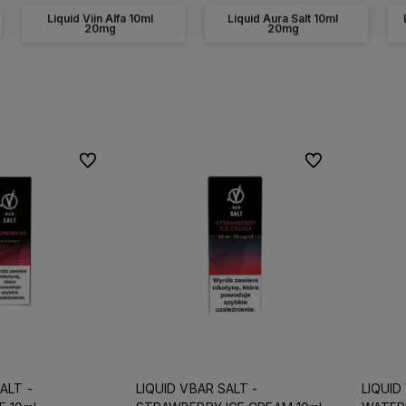
Liquid Viin Alfa 10ml
Liquid Aura Salt 10ml
20mg
20mg
Do ulubionych
Do ulubionych
ALT -
LIQUID VBAR SALT -
LIQUID