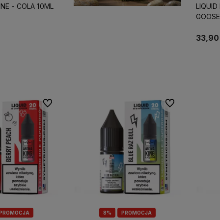
INE - COLA 10ML
LIQUID
GOOSE
33,90 
koszyka
Do ulubionych
Do ulubionych
PROMOCJA
8%
PROMOCJA