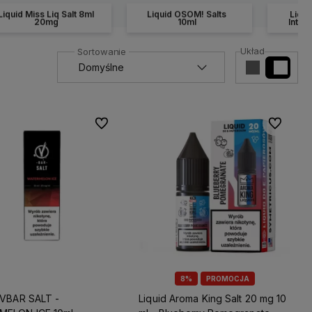
Liquid Miss Liq Salt 8ml
Liquid OSOM! Salts
Liqui
20mg
10ml
Integ
Układ
Do ulubionych
Do ulubio
8%
PROMOCJA
 VBAR SALT -
Liquid Aroma King Salt 20 mg 10