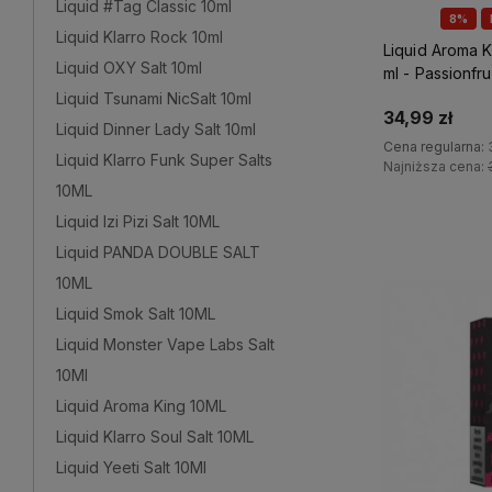
Liquid #Tag Classic 10ml
8%
Liquid Klarro Rock 10ml
Liquid Aroma K
Liquid OXY Salt 10ml
ml - Passionfru
Liquid Tsunami NicSalt 10ml
34,99 zł
Liquid Dinner Lady Salt 10ml
Cena regularna:
Liquid Klarro Funk Super Salts
Najniższa cena:
10ML
Do 
Liquid Izi Pizi Salt 10ML
Liquid PANDA DOUBLE SALT
10ML
Liquid Smok Salt 10ML
Liquid Monster Vape Labs Salt
10Ml
Liquid Aroma King 10ML
Liquid Klarro Soul Salt 10ML
Liquid Yeeti Salt 10Ml