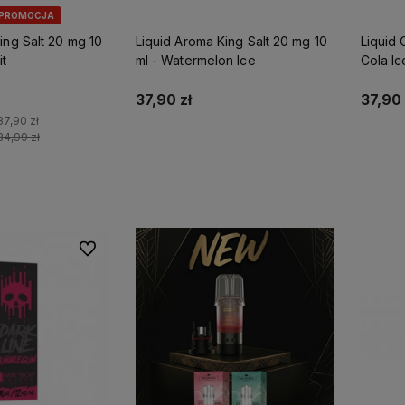
PROMOCJA
ing Salt 20 mg 10
Liquid Aroma King Salt 20 mg 10
Liquid 
it
ml - Watermelon Ice
Cola Ic
37,90 zł
37,90 
37,90 zł
34,99 zł
koszyka
Do ulubionych