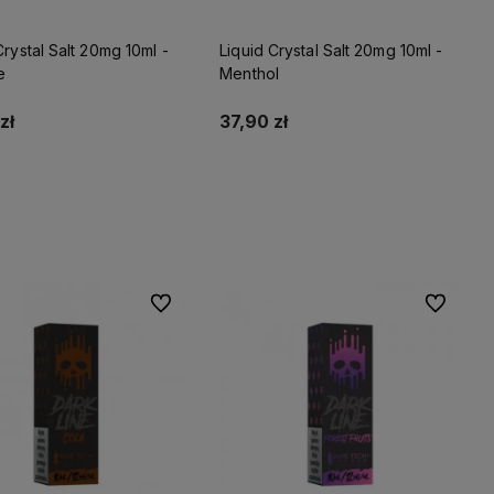
Crystal Salt 20mg 10ml -
Liquid Crystal Salt 20mg 10ml -
e
Menthol
zł
37,90 zł
Do koszyka
Do koszyka
Do ulubionych
Do ulubio