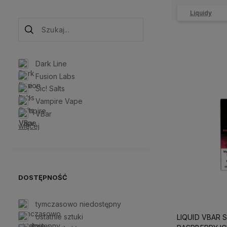
Liquidy
Dark Line
Fusion Labs
Sic! Salts
Vampire Vape
VBar
więcej
DOSTĘPNOŚĆ
tymczasowo niedostępny
ostatnie sztuki
LIQUID VBAR S