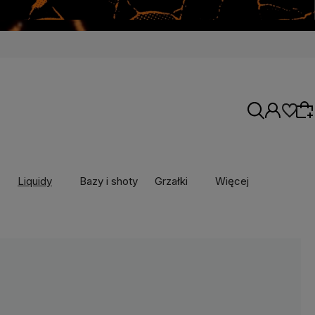
Liquidy
Bazy i shoty
Grzałki
Więcej
Wybierz coś dla siebie z naszej aktualnej
oferty lub zaloguj się, aby przywrócić dodane
produkty do listy z poprzedniej sesji.