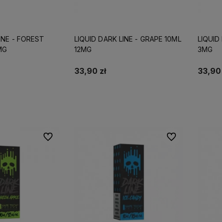
INE - FOREST
LIQUID DARK LINE - GRAPE 10ML
LIQUID
MG
12MG
3MG
33,90 zł
33,90 
koszyka
Do koszyka
Do ulubionych
Do ulubionych