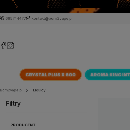
665744477
kontakt@born2vape.pl
CRYSTAL PLUS X 600
AROMA KING IN
Born2Vape.pl
Liquidy
Filtry
PRODUCENT