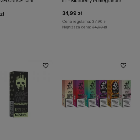
ELON ICE 10ml
ml - Blueberry Pomegranate
34,99 zł
zł
Cena regularna:
37,90 zł
Najniższa cena:
34,99 zł
Do koszyka
Do koszyka
Do ulubionych
Do ulubio