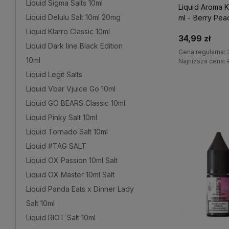
Liquid Sigma Salts 10ml
Liquid Aroma K
Liquid Delulu Salt 10ml 20mg
ml - Berry Pea
Liquid Klarro Classic 10ml
34,99 zł
Liquid Dark line Black Edition
Cena regularna:
10ml
Najniższa cena:
Liquid Legit Salts
Do 
Liquid Vbar Vjuice Go 10ml
Liquid GO BEARS Classic 10ml
Liquid Pinky Salt 10ml
Liquid Tornado Salt 10ml
Liquid #TAG SALT
Liquid OX Passion 10ml Salt
Liquid OX Master 10ml Salt
Liquid Panda Eats x Dinner Lady
Salt 10ml
Liquid RIOT Salt 10ml