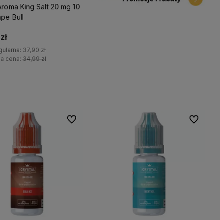
Aroma King Salt 20 mg 10
ape Bull
zł
gularna:
37,90 zł
za cena:
34,99 zł
Do koszyka
Do ulubionych
Do ulubio