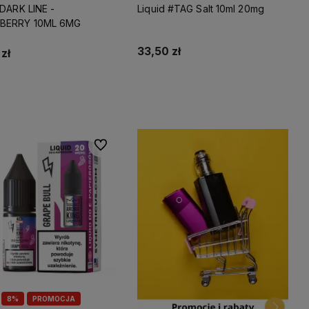
 DARK LINE -
Liquid #TAG Salt 10ml 20mg
BERRY 10ML 6MG
33,50 zł
zł
Do koszyka
Do koszyka
Do ulubionych
8%
PROMOCJA