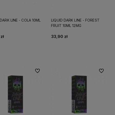
 DARK LINE - COLA 10ML
LIQUID DARK LINE - FOREST
FRUIT 10ML 12MG
zł
33,90 zł
Do koszyka
Do koszyka
Do ulubionych
Do ulubio