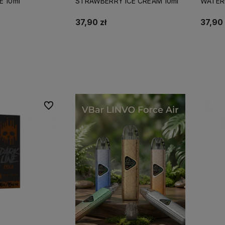
E 10ml
STRAWBERRY ICE CREAM 10ml
WATERM
37,90 zł
37,90 
koszyka
Do koszyka
Do ulubionych