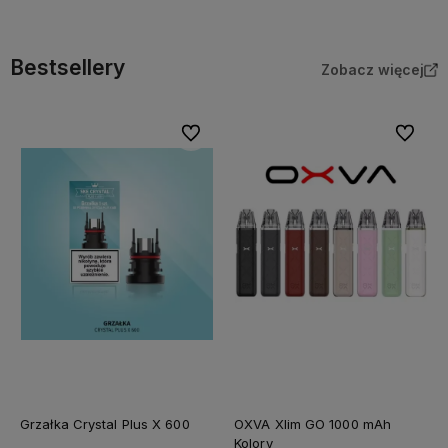
Bestsellery
Zobacz więcej
Do ulubionych
Do ulubi
Grzałka Crystal Plus X 600
OXVA Xlim GO 1000 mAh
Kolory