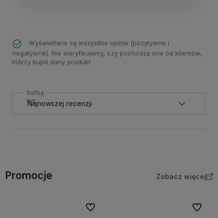
Wyświetlane są wszystkie opinie (pozytywne i
negatywne). Nie weryfikujemy, czy pochodzą one od klientów,
którzy kupili dany produkt.
Sortuj
wg
Promocje
Zobacz więcej
Do ulubionych
Do ulubi