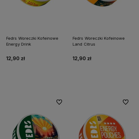
Fedrs Woreczki Kofeinowe
Fedrs Woreczki Kofeinowe
Energy Drink
Land Citrus
12,90 zł
12,90 zł
Do koszyka
Do koszyka
Do ulubionych
Do ulubi