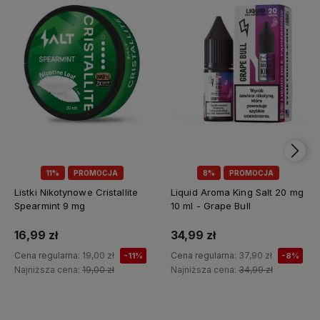
11%
PROMOCJA
8%
PROMOCJA
Listki Nikotynowe Cristallite
Liquid Aroma King Salt 20 mg
Spearmint 9 mg
10 ml - Grape Bull
16,99 zł
34,99 zł
Cena regularna:
19,00 zł
Cena regularna:
37,90 zł
-11%
-8%
Najniższa cena:
19,00 zł
Najniższa cena:
34,99 zł
Do koszyka
Do koszyka