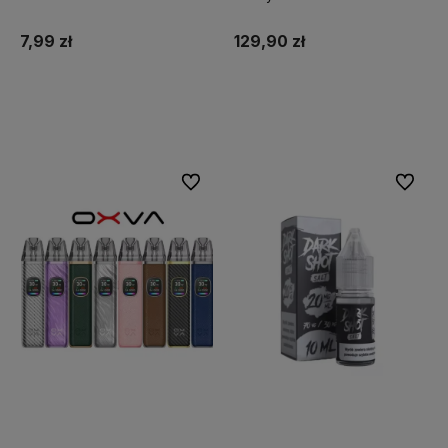
7,99 zł
129,90 zł
Do koszyka
Do koszyka
Do ulubionych
Do ulubi