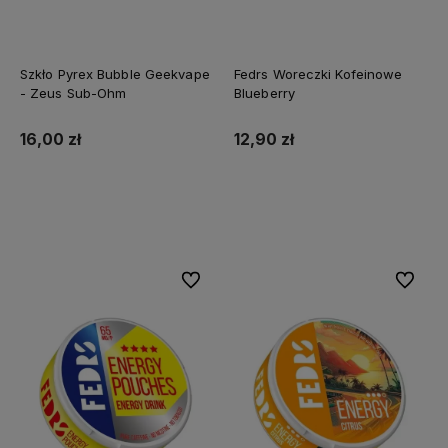
Szkło Pyrex Bubble Geekvape
Fedrs Woreczki Kofeinowe
- Zeus Sub-Ohm
Blueberry
16,00 zł
12,90 zł
Do koszyka
Do koszyka
Do ulubionych
Do ulubi