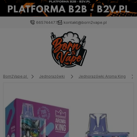
665744477
kontakt@born2vape.pl
Born2Vape.pl
Jednorazówki
Jednorazówki Aroma King