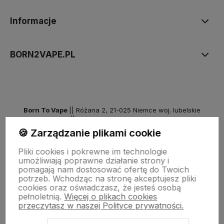
Informacje
BORN2VAPE.PL
Born To Vape
|| Różana 2, 21-025 Niemce woj. lubelskie
NIP: 7141861133 || E:
kontakt@born2vape.pl
T:
665 744 477
🍪 Zarządzanie plikami cookie
by szoperski.pl
Pliki cookies i pokrewne im technologie
umożliwiają poprawne działanie strony i
pomagają nam dostosować ofertę do Twoich
potrzeb. Wchodząc na stronę akceptujesz pliki
cookies oraz oświadczasz, że jesteś osobą
pełnoletnią.
Więcej o plikach cookies
przeczytasz w naszej Polityce prywatności.