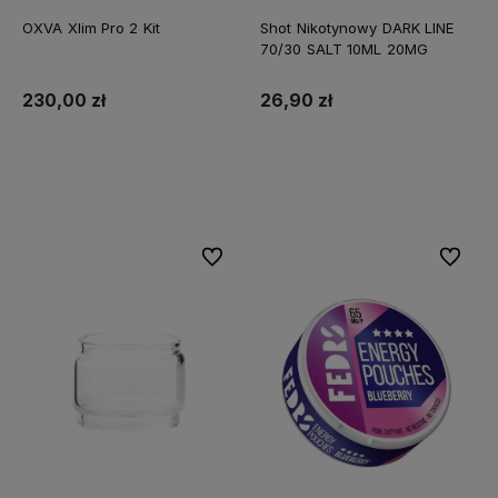
OXVA Xlim Pro 2 Kit
Shot Nikotynowy DARK LINE
70/30 SALT 10ML 20MG
230,00 zł
26,90 zł
Do koszyka
Do koszyka
Do ulubionych
Do ulubi