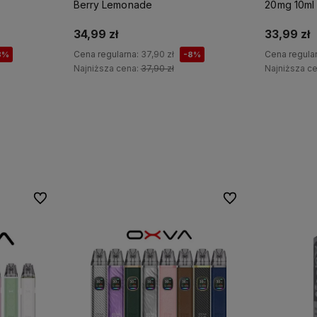
Berry Lemonade
20mg 10ml
34,99 zł
33,99 zł
Cena regularna:
37,90 zł
Cena regula
8%
-8%
Najniższa cena:
37,90 zł
Najniższa c
Do koszyka
Do ulubionych
Do ulubionych