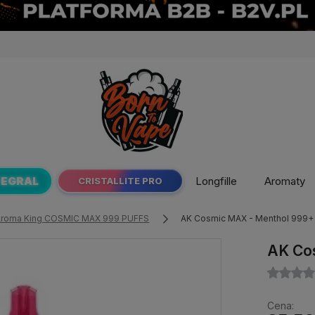
TEGRAL
Longfille
Aromaty
CRISTALLITE PRO
Aroma King COSMIC MAX 999 PUFFS
AK Cosmic MAX - Menthol 999+
AK Co
Cena: