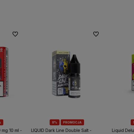
Do ulubionych
Do ulubionych
A
8%
PROMOCJA
 mg 10 ml -
LIQUID Dark Line Double Salt -
Liquid Delu