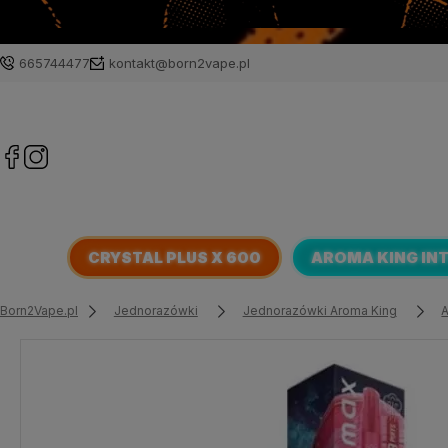
665744477
kontakt@born2vape.pl
CRYSTAL PLUS X 600
AROMA KING IN
Born2Vape.pl
Jednorazówki
Jednorazówki Aroma King