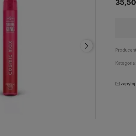
35,50
Dostępność:
wycofany z oferty
Producent
Kategoria:
zapytaj