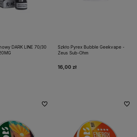
ynowy DARK LINE 70/30
Szkło Pyrex Bubble Geekvape -
 20MG
Zeus Sub-Ohm
16,00 zł
Do koszyka
Do koszyka
Do ulubionych
Do ulu