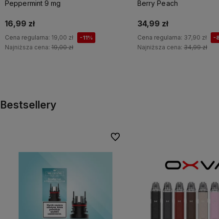
Peppermint 9 mg
Berry Peach
16,99 zł
34,99 zł
Cena regularna:
19,00 zł
Cena regularna:
37,90 zł
-11%
-
Najniższa cena:
19,00 zł
Najniższa cena:
34,99 zł
Do koszyka
Do koszyka
Bestsellery
Do ulubionych