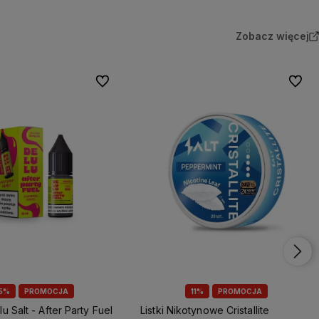
Zobacz więcej
Do ulubionych
Do ulu
5%
PROMOCJA
11%
PROMOCJA
lu Salt - After Party Fuel
Listki Nikotynowe Cristallite