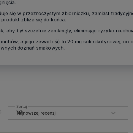
nięcia.
jduje się w przezroczystym zbiorniczku, zamiast tradycy
produkt zbliża się do końca.
k, aby był szczelnie zamknięty, eliminując ryzyko niechcia
buchów, a jego zawartość to 20 mg soli nikotynowej, c
sywnych doznań smakowych.
Sortuj
wg
).