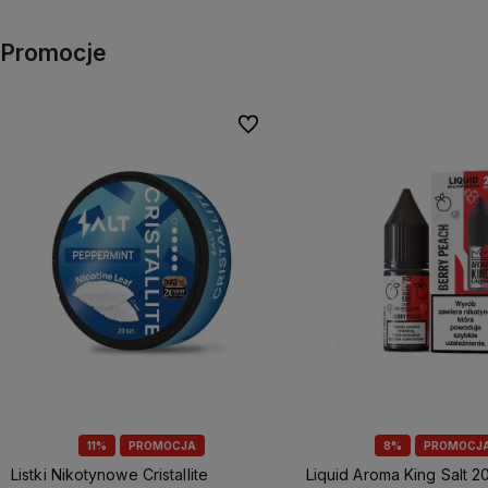
Promocje
Do ulubionych
11%
PROMOCJA
8%
PROMOCJ
Listki Nikotynowe Cristallite
Liquid Aroma King Salt 20