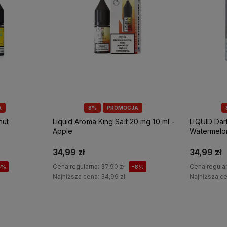
A
8%
PROMOCJA
nut
Liquid Aroma King Salt 20 mg 10 ml -
LIQUID Dar
Apple
Watermelo
34,99 zł
34,99 zł
Cena regularna:
37,90 zł
Cena regula
5%
-8%
Najniższa cena:
34,99 zł
Najniższa c
Do koszyka