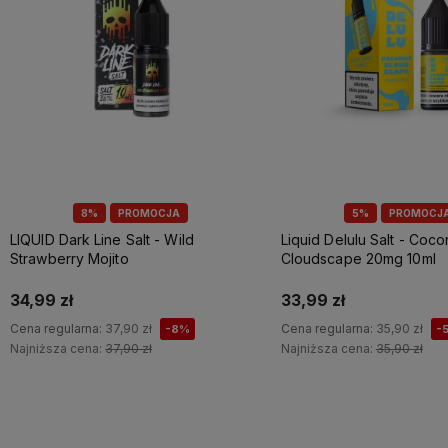
8%
PROMOCJA
5%
PROMOCJ
LIQUID Dark Line Salt - Wild
Liquid Delulu Salt - Coco
Strawberry Mojito
Cloudscape 20mg 10ml
34,99 zł
33,99 zł
Cena regularna:
37,90 zł
Cena regularna:
35,90 zł
-8%
-
Najniższa cena:
37,90 zł
Najniższa cena:
35,90 zł
Do koszyka
Do koszyka