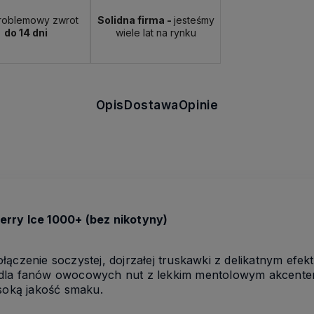
roblemowy zwrot
Solidna firma -
jesteśmy
do 14 dni
wiele lat na rynku
Opis
Dostawa
Opinie
rry Ice 1000+ (bez nikotyny)
łączenie soczystej, dojrzałej truskawki z delikatnym efek
lny dla fanów owocowych nut z lekkim mentolowym akcent
ysoką jakość smaku.