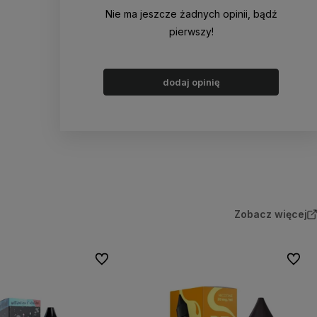
Nie ma jeszcze żadnych opinii, bądź
pierwszy!
dodaj opinię
Zobacz więcej
Do ulubionych
Do ulu