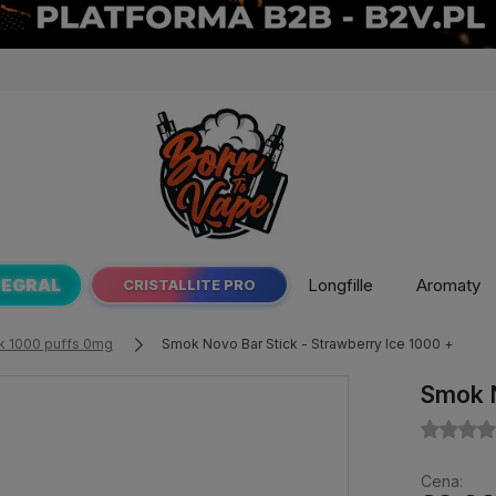
TEGRAL
Longfille
Aromaty
CRISTALLITE PRO
k 1000 puffs 0mg
Smok Novo Bar Stick - Strawberry Ice 1000 +
Smok N
Cena: