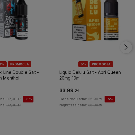
8%
PROMOCJA
5%
PROMOCJA
k Line Double Salt -
Liquid Delulu Salt - Apri Queen
n Menthol
20mg 10ml
33,99 zł
rna:
37,90 zł
Cena regularna:
35,90 zł
-8%
-5%
ena:
37,90 zł
Najniższa cena:
35,90 zł
Do koszyka
Do koszyka