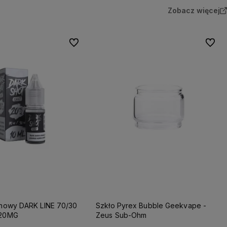
Zobacz więcej
Do ulubionych
Do ulu
ynowy DARK LINE 70/30
Szkło Pyrex Bubble Geekvape -
 20MG
Zeus Sub-Ohm