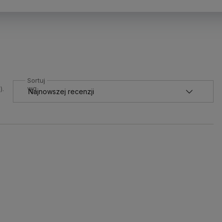
Sortuj
wg
).