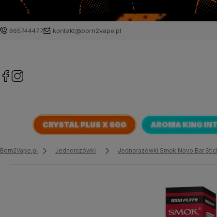
665744477
kontakt@born2vape.pl
CRYSTAL PLUS X 600
AROMA KING IN
Born2Vape.pl
Jednorazówki
Jednorazówki Smok Novo Bar Stic