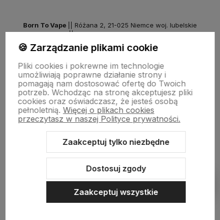
Born To Vape
|| Różana 2, 21-025 Niemce woj. lubelskie
NIP: 7141861133 || E:
kontakt@born2vape.pl
T:
665 744 477
🍪 Zarządzanie plikami cookie
by szoperski.pl
Pliki cookies i pokrewne im technologie
umożliwiają poprawne działanie strony i
pomagają nam dostosować ofertę do Twoich
potrzeb. Wchodząc na stronę akceptujesz pliki
cookies oraz oświadczasz, że jesteś osobą
pełnoletnią.
Więcej o plikach cookies
przeczytasz w naszej Polityce prywatności.
Zaakceptuj tylko niezbędne
Sklep internetowy Shoper Premium
Szablon Shoper Modern 3.0™
od GrowCommerce
Dostosuj zgody
Pokaż filtry
Zaakceptuj wszystkie