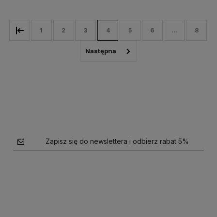
1
2
3
4
5
6
...
8
Zapisz się do newslettera i odbierz rabat 5%