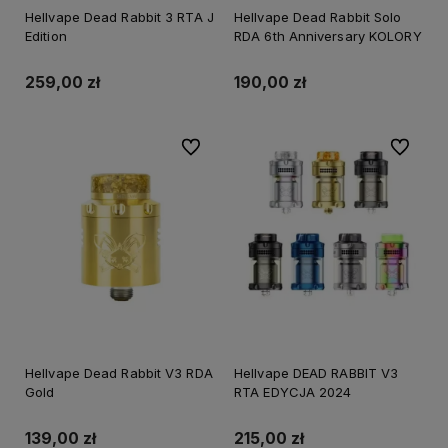
Hellvape Dead Rabbit 3 RTA J
Hellvape Dead Rabbit Solo
Edition
RDA 6th Anniversary KOLORY
259,00 zł
190,00 zł
Do ulubionych
Do ulubi
Hellvape Dead Rabbit V3 RDA
Hellvape DEAD RABBIT V3
Gold
RTA EDYCJA 2024
139,00 zł
215,00 zł