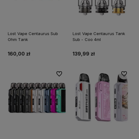
Lost Vape Centaurus Sub
Lost Vape Centaurus Tank
Ohm Tank
Sub - Coo 4ml
160,00 zł
139,99 zł
Do ulubionych
Do ulubi