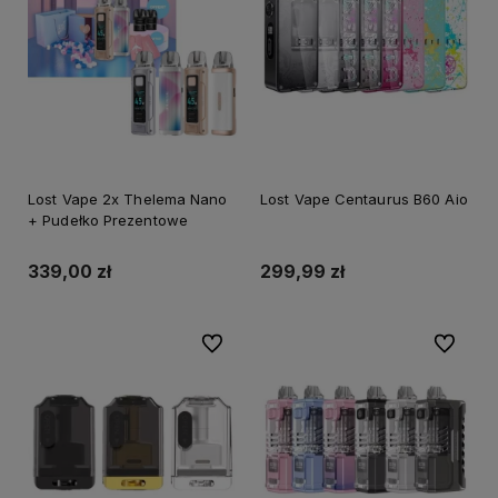
Lost Vape 2x Thelema Nano
Lost Vape Centaurus B60 Aio
+ Pudełko Prezentowe
339,00 zł
299,99 zł
Do ulubionych
Do ulubi