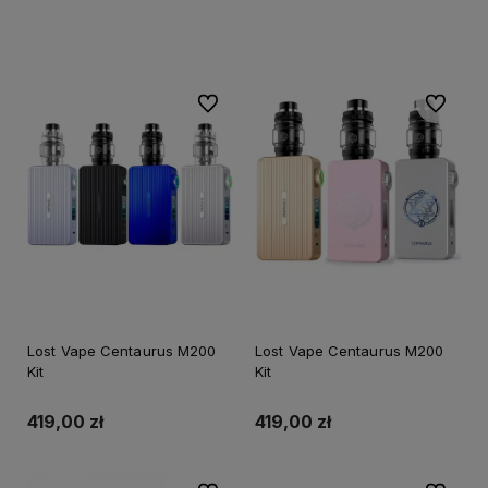
Do koszyka
Do ulubionych
Do ulubi
Lost Vape Centaurus M200
Lost Vape Centaurus M200
Kit
Kit
419,00 zł
419,00 zł