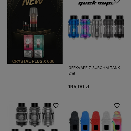
Do ulubi
GEEKVAPE Z SUBOHM TANK
2ml
195,00 zł
Do ulubionych
Do ulubi