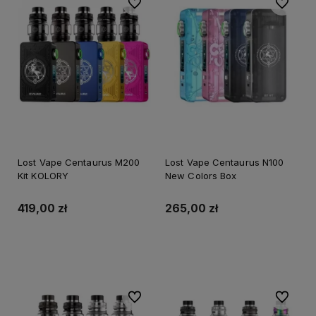
Do ulubionych
Do ulubi
Lost Vape Centaurus M200
Lost Vape Centaurus N100
Kit KOLORY
New Colors Box
419,00 zł
265,00 zł
Do koszyka
Do ulubionych
Do ulubi