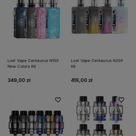
Lost Vape Centaurus N100
Lost Vape Centaurus N200
New Colors Kit
Kit
349,00 zł
419,00 zł
Do ulubionych
Do ulubi