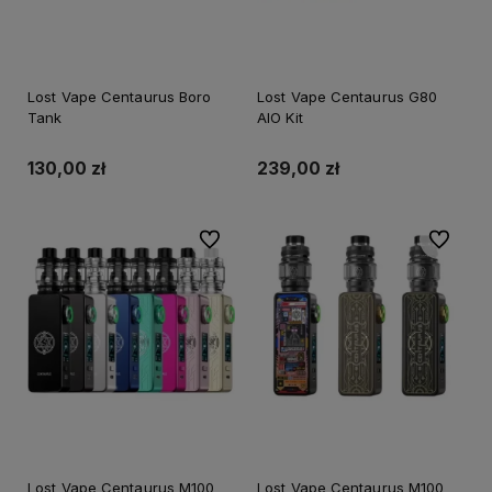
Lost Vape Centaurus Boro
Lost Vape Centaurus G80
Tank
AIO Kit
130,00 zł
239,00 zł
Do ulubionych
Do ulubi
Lost Vape Centaurus M100
Lost Vape Centaurus M100