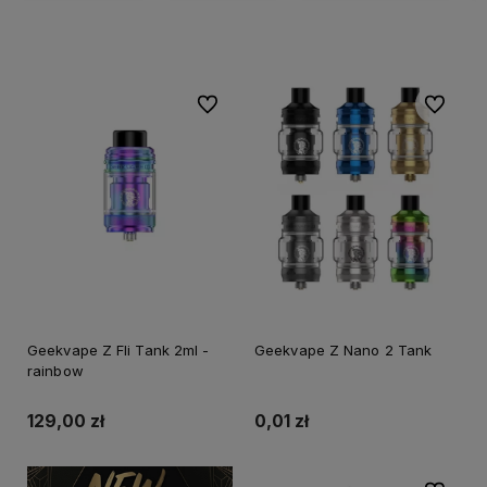
Do ulubionych
Do ulubi
Geekvape Z Fli Tank 2ml -
Geekvape Z Nano 2 Tank
rainbow
129,00 zł
0,01 zł