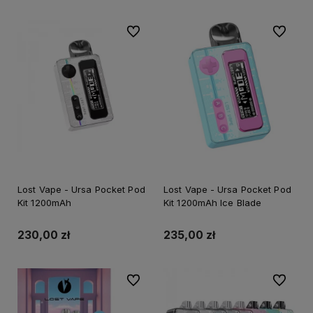
Do ulubionych
Do ulubi
Lost Vape - Ursa Pocket Pod
Lost Vape - Ursa Pocket Pod
Kit 1200mAh
Kit 1200mAh Ice Blade
230,00 zł
235,00 zł
Do ulubionych
Do ulubi