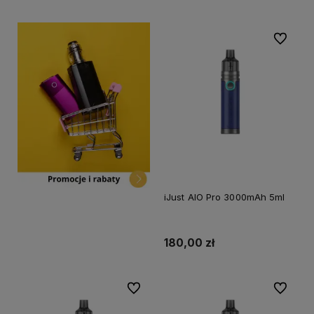
Do ulubi
iJust AIO Pro 3000mAh 5ml
180,00 zł
Do ulubionych
Do ulubi