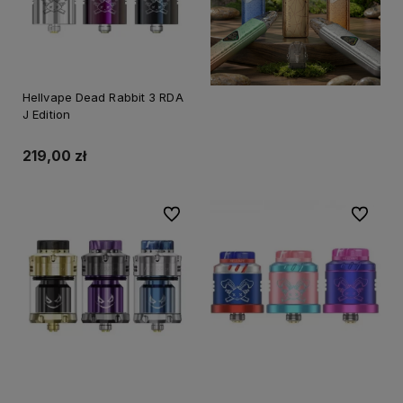
Hellvape Dead Rabbit 3 RDA
J Edition
219,00 zł
Do ulubionych
Do ulubi