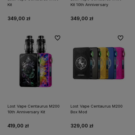
Kit
Kit 10th Anniversary
349,00 zł
349,00 zł
Do ulubionych
Do ulubi
Lost Vape Centaurus M200
Lost Vape Centaurus M200
10th Anniversary Kit
Box Mod
419,00 zł
329,00 zł