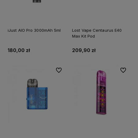
iJust AIO Pro 3000mAh 5ml
Lost Vape Centaurus E40
Max Kit Pod
180,00 zł
209,90 zł
Do ulubionych
Do ulubi