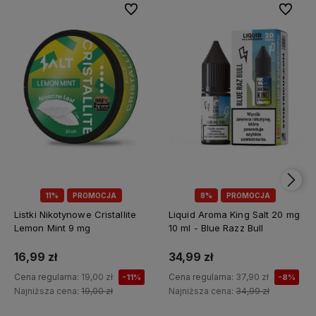
Do ulubionych
Do ulubi
11%
PROMOCJA
8%
PROMOCJA
Listki Nikotynowe Cristallite
Liquid Aroma King Salt 20 mg
Lemon Mint 9 mg
10 ml - Blue Razz Bull
16,99 zł
34,99 zł
Cena regularna:
19,00 zł
Cena regularna:
37,90 zł
-11%
-8%
Najniższa cena:
19,00 zł
Najniższa cena:
34,99 zł