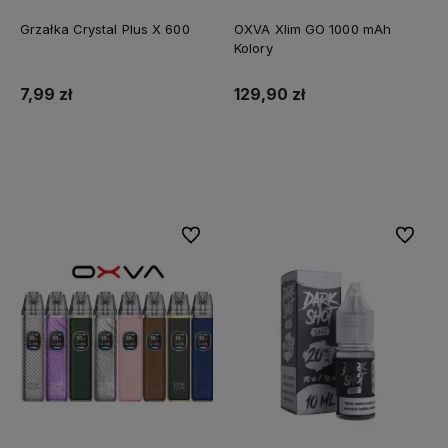
Grzałka Crystal Plus X 600
OXVA Xlim GO 1000 mAh
Kolory
7,99 zł
129,90 zł
Do koszyka
Do koszyka
Do ulubionych
Do ulubi