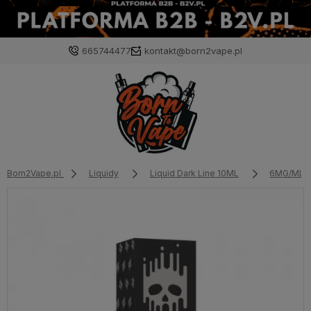
665744477
kontakt@born2vape.pl
Born2Vape.pl
Liquidy
Liquid Dark Line 10ML
6MG/ML