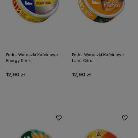
Fedrs Woreczki Kofeinowe
Fedrs Woreczki Kofeinowe
Energy Drink
Land Citrus
12,90 zł
12,90 zł
Do koszyka
Do koszyka
Do ulubionych
Do ulubi