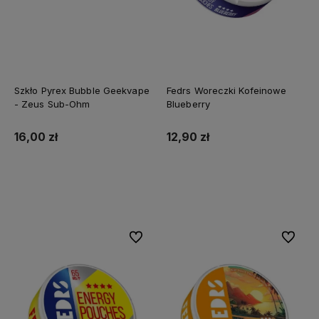
Szkło Pyrex Bubble Geekvape
Fedrs Woreczki Kofeinowe
- Zeus Sub-Ohm
Blueberry
16,00 zł
12,90 zł
Do koszyka
Do koszyka
Do ulubionych
Do ulubi