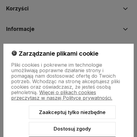
Korzyści
Informacje
BORN2VAPE.PL
🍪 Zarządzanie plikami cookie
Pliki cookies i pokrewne im technologie
umożliwiają poprawne działanie strony i
pomagają nam dostosować ofertę do Twoich
potrzeb. Wchodząc na stronę akceptujesz pliki
Born To Vape
|| Różana 2, 21-025 Niemce woj. lubelskie
cookies oraz oświadczasz, że jesteś osobą
NIP: 7141861133 || E:
kontakt@born2vape.pl
T:
665 744 477
pełnoletnią.
Więcej o plikach cookies
przeczytasz w naszej Polityce prywatności.
by szoperski.pl
Zaakceptuj tylko niezbędne
Dostosuj zgody