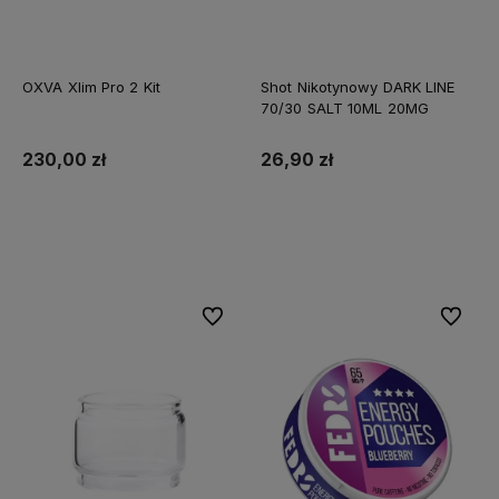
OXVA Xlim Pro 2 Kit
Shot Nikotynowy DARK LINE
70/30 SALT 10ML 20MG
230,00 zł
26,90 zł
Do koszyka
Do koszyka
Do ulubionych
Do ulubi