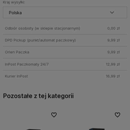
Kraj wysyłki:
Odbiór osobisty
(w sklepie stacjonarnym)
0,00 zł
DPD Pickup (punkt/automat paczkowy)
9,99 zł
Orlen Paczka
9,99 zł
InPost Paczkomaty 24/7
12,99 zł
Kurier InPost
16,99 zł
Pozostałe z tej kategorii
bionych
bionych
Do ulubionych
Do ulubionych
Do ulubi
Do ulubi