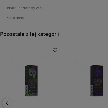
InPost Paczkomaty 24/7
Kurier InPost
Pozostałe z tej kategorii
onych
onych
Do ulubionych
Do ulubionych