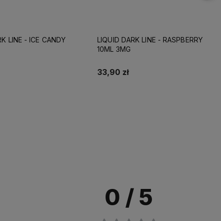
RK LINE - RASPBERRY
LIQUID DARK LINE - BANANA 10ML
3MG
33,90 zł
Do koszyka
Do koszyka
0
/ 5