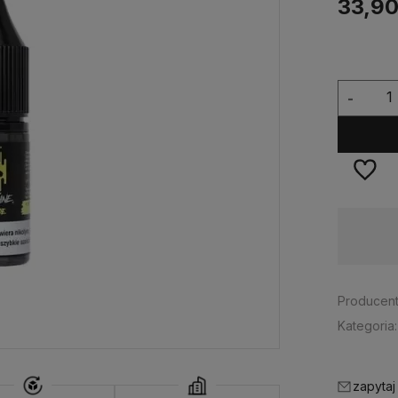
33,90
-
Dostępność:
duża ilość
Producent
Kategoria:
zapytaj