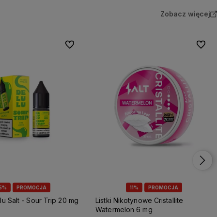
Zobacz więcej
Do ulubionych
Do ulu
5%
PROMOCJA
11%
PROMOCJA
lu Salt - Sour Trip 20 mg
Listki Nikotynowe Cristallite
Watermelon 6 mg