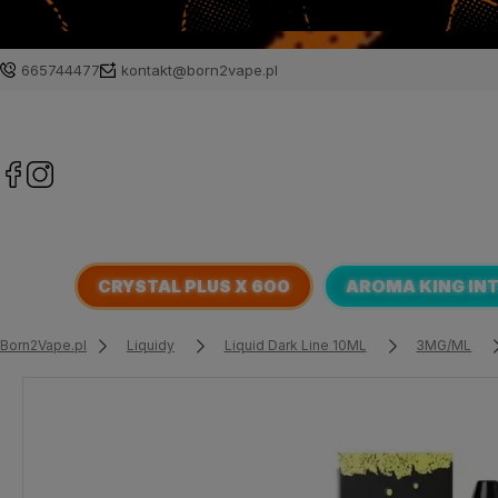
665744477
kontakt@born2vape.pl
CRYSTAL PLUS X 600
AROMA KING IN
Born2Vape.pl
Liquidy
Liquid Dark Line 10ML
3MG/ML