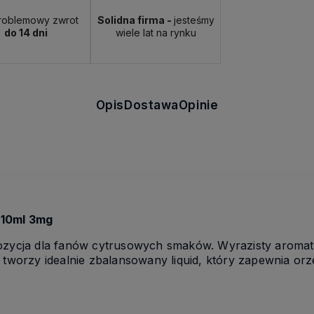
roblemowy zwrot
Solidna firma -
jesteśmy
do 14 dni
wiele lat na rynku
Opis
Dostawa
Opinie
 10ml 3mg
pozycja dla fanów cytrusowych smaków. Wyrazisty aromat
ą tworzy idealnie zbalansowany liquid, który zapewnia or