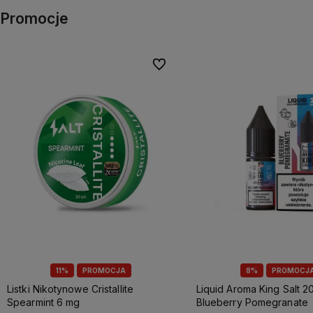
Promocje
Do ulubionych
11%
PROMOCJA
8%
PROMOCJ
Listki Nikotynowe Cristallite
Liquid Aroma King Salt 20
Spearmint 6 mg
Blueberry Pomegranate