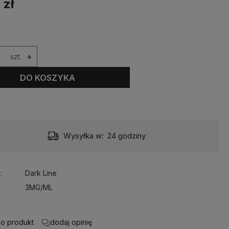
 zł
szt.
+
DO KOSZYKA
Wysyłka w:
24 godziny
:
Dark Line
3MG/ML
 o produkt
dodaj opinię