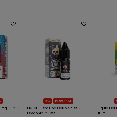
Do ulubionych
Do ulubionych
A
8%
PROMOCJA
 mg 10 ml -
LIQUID Dark Line Double Salt -
Liquid Delu
Dragonfruit Lime
10 ml