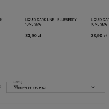
EBERRY
LIQUID DARK LINE - ICE CANDY
LIQUID DA
10ML 3MG
10ML 3MG
33,90 zł
33,90 zł
Do koszyka
Sortuj
wg
).