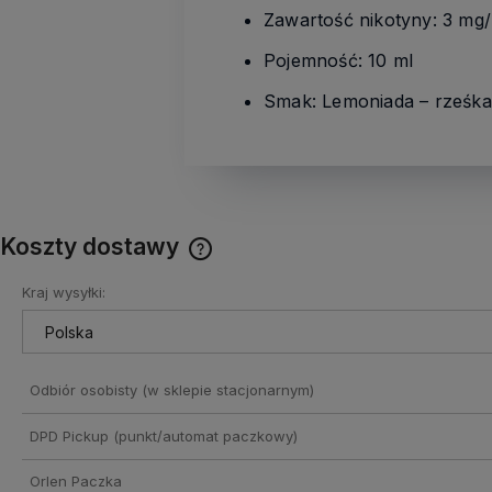
Zawartość nikotyny: 3 mg
Pojemność: 10 ml
Smak: Lemoniada – rześka,
Koszty dostawy
Kraj wysyłki:
Cena nie zawiera ewentualnych
kosztów płatności
Odbiór osobisty
(w sklepie stacjonarnym)
DPD Pickup (punkt/automat paczkowy)
Orlen Paczka