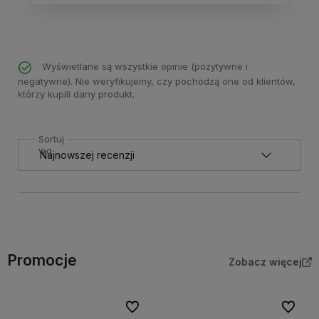
Wyświetlane są wszystkie opinie (pozytywne i
negatywne). Nie weryfikujemy, czy pochodzą one od klientów,
którzy kupili dany produkt.
Sortuj
wg
Promocje
Zobacz więcej
Do ulubionych
Do ulubi