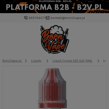
665744477
kontakt@born2vape.pl
Born2Vape.pl
Liquidy
Liquid Crystal SKE Salt 10ML
Liq