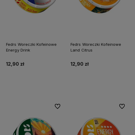
Fedrs Woreczki Kofeinowe
Fedrs Woreczki Kofeinowe
Energy Drink
Land Citrus
12,90 zł
12,90 zł
Do koszyka
Do koszyka
Do ulubionych
Do ulubi