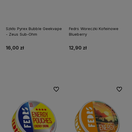
Szkło Pyrex Bubble Geekvape
Fedrs Woreczki Kofeinowe
- Zeus Sub-Ohm
Blueberry
16,00 zł
12,90 zł
Do koszyka
Do koszyka
Do ulubionych
Do ulubi