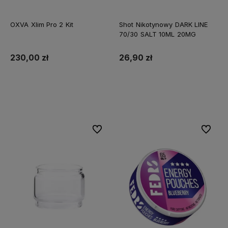
OXVA Xlim Pro 2 Kit
Shot Nikotynowy DARK LINE
70/30 SALT 10ML 20MG
230,00 zł
26,90 zł
Do koszyka
Do koszyka
Do ulubionych
Do ulubi