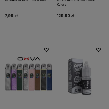
Kolory
7,99 zł
129,90 zł
Do koszyka
Do koszyka
Do ulubionych
Do ulubi