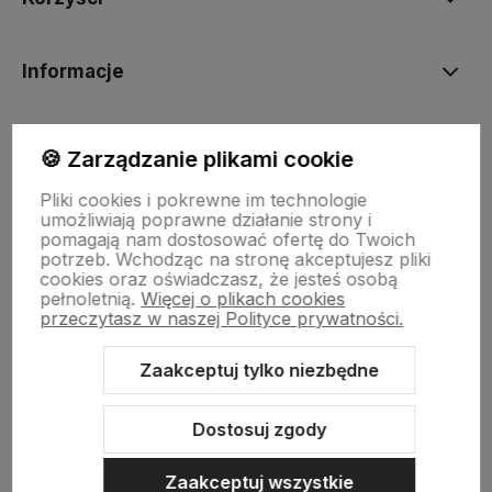
Informacje
BORN2VAPE.PL
🍪 Zarządzanie plikami cookie
Pliki cookies i pokrewne im technologie
umożliwiają poprawne działanie strony i
pomagają nam dostosować ofertę do Twoich
potrzeb. Wchodząc na stronę akceptujesz pliki
Born To Vape
|| Różana 2, 21-025 Niemce woj. lubelskie
cookies oraz oświadczasz, że jesteś osobą
NIP: 7141861133 || E:
kontakt@born2vape.pl
T:
665 744 477
pełnoletnią.
Więcej o plikach cookies
przeczytasz w naszej Polityce prywatności.
by szoperski.pl
Zaakceptuj tylko niezbędne
Dostosuj zgody
Zaakceptuj wszystkie