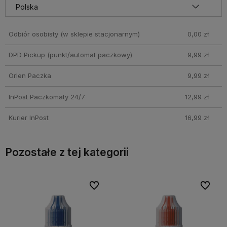
Odbiór osobisty
(w sklepie stacjonarnym)
0,00 zł
DPD Pickup (punkt/automat paczkowy)
9,99 zł
Orlen Paczka
9,99 zł
InPost Paczkomaty 24/7
12,99 zł
Kurier InPost
16,99 zł
Pozostałe z tej kategorii
bionych
bionych
Do ulubionych
Do ulubionych
Do ulubi
Do ulubi