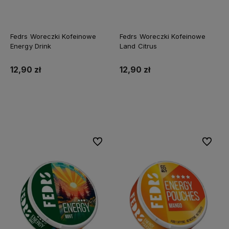
Fedrs Woreczki Kofeinowe
Fedrs Woreczki Kofeinowe
Energy Drink
Land Citrus
12,90 zł
12,90 zł
Do koszyka
Do koszyka
Do ulubionych
Do ulubi