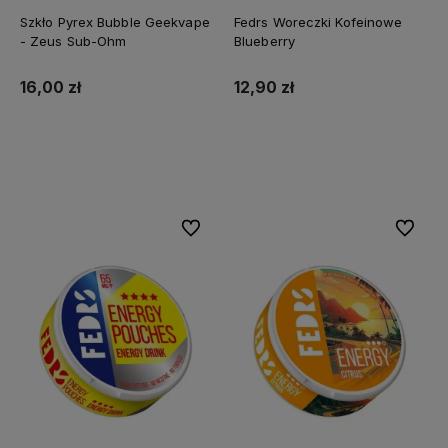
Szkło Pyrex Bubble Geekvape
Fedrs Woreczki Kofeinowe
- Zeus Sub-Ohm
Blueberry
16,00 zł
12,90 zł
Do koszyka
Do koszyka
Do ulubionych
Do ulubi