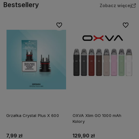
Bestsellery
Zobacz więcej
Do ulubionych
Do ulubi
Grzałka Crystal Plus X 600
OXVA Xlim GO 1000 mAh
Kolory
7,99 zł
129,90 zł