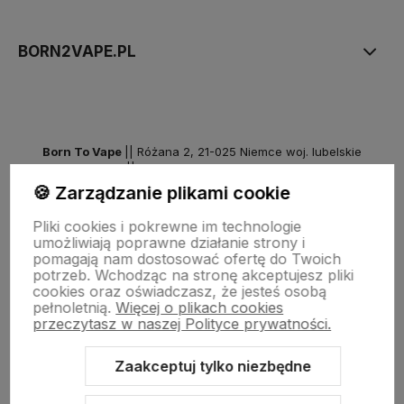
BORN2VAPE.PL
Born To Vape
|| Różana 2, 21-025 Niemce woj. lubelskie
NIP: 7141861133 || E:
kontakt@born2vape.pl
T:
665 744 477
🍪 Zarządzanie plikami cookie
by szoperski.pl
Pliki cookies i pokrewne im technologie
umożliwiają poprawne działanie strony i
pomagają nam dostosować ofertę do Twoich
potrzeb. Wchodząc na stronę akceptujesz pliki
cookies oraz oświadczasz, że jesteś osobą
pełnoletnią.
Więcej o plikach cookies
przeczytasz w naszej Polityce prywatności.
Zaakceptuj tylko niezbędne
Sklep internetowy Shoper Premium
Szablon Shoper Modern 3.0™
od GrowCommerce