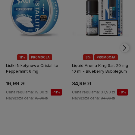
11%
PROMOCJA
8%
PROMOCJA
Listki Nikotynowe Cristallite
Liquid Aroma King Salt 20 mg
Peppermint 6 mg
10 ml - Blueberry Bubblegum
16,99 zł
34,99 zł
Cena regularna:
19,00 zł
Cena regularna:
37,90 zł
-11%
-8%
Najniższa cena:
19,00 zł
Najniższa cena:
34,99 zł
Do koszyka
Do koszyka