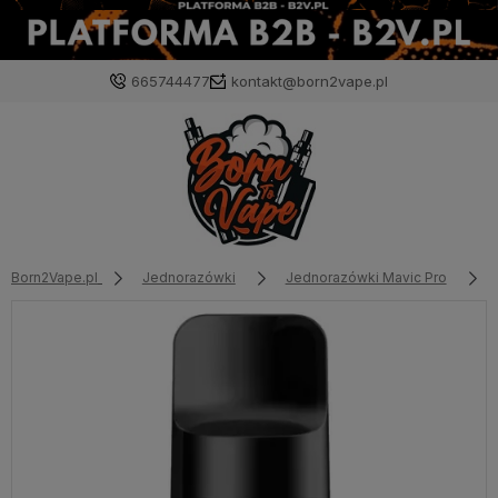
665744477
kontakt@born2vape.pl
Born2Vape.pl
Jednorazówki
Jednorazówki Mavic Pro