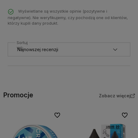
Wyświetlane są wszystkie opinie (pozytywne i
negatywne). Nie weryfikujemy, czy pochodzą one od klientów,
którzy kupili dany produkt.
Sortuj
wg
Promocje
Zobacz więcej
Do ulubionych
Do ulubi