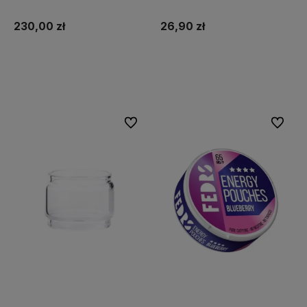
230,00 zł
26,90 zł
Do koszyka
Do koszyka
Do ulubionych
Do ulubi