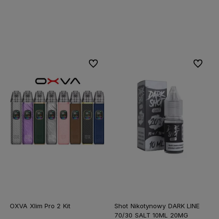
Do koszyka
Do koszyka
Do ulubionych
Do ulubi
OXVA Xlim Pro 2 Kit
Shot Nikotynowy DARK LINE
70/30 SALT 10ML 20MG