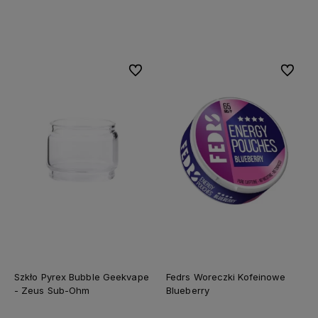
Do koszyka
Do koszyka
Do ulubionych
Do ulubi
Szkło Pyrex Bubble Geekvape
Fedrs Woreczki Kofeinowe
- Zeus Sub-Ohm
Blueberry