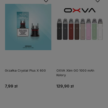
Do ulubionych
Do ulubi
Grzałka Crystal Plus X 600
OXVA Xlim GO 1000 mAh
Kolory
7,99 zł
129,90 zł
Do koszyka
Do koszyka