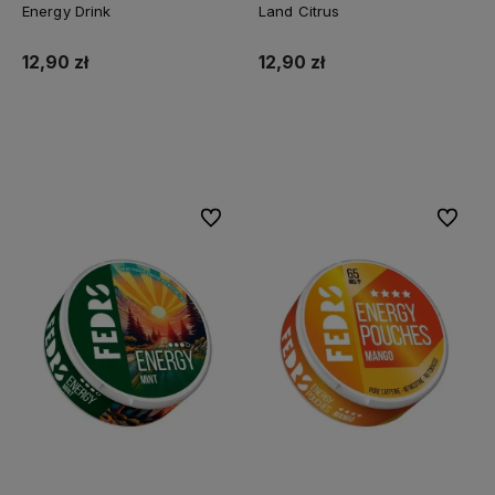
Energy Drink
Land Citrus
12,90 zł
12,90 zł
Do koszyka
Do koszyka
Do ulubionych
Do ulubi