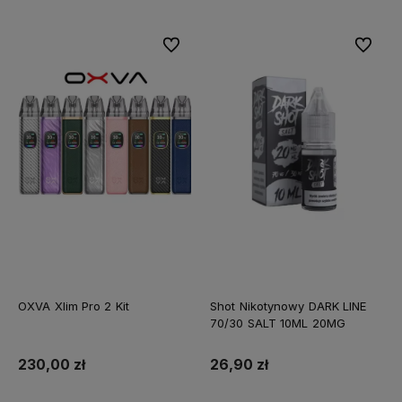
Do ulubionych
Do ulubi
OXVA Xlim Pro 2 Kit
Shot Nikotynowy DARK LINE
70/30 SALT 10ML 20MG
230,00 zł
26,90 zł