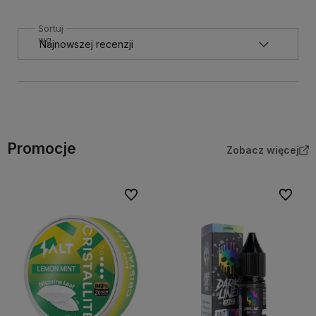
Sortuj
wg
Promocje
Zobacz więcej
Do ulubionych
Do ulubi