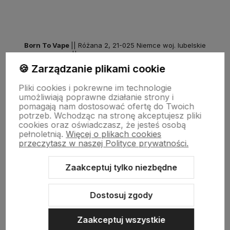
Born To Vape
|| Różana 2, 21-025 Niemce woj. lubelskie
NIP: 7141861133 || E:
kontakt@born2vape.pl
T:
665 744 477
🍪 Zarządzanie plikami cookie
by szoperski.pl
Pliki cookies i pokrewne im technologie
umożliwiają poprawne działanie strony i
pomagają nam dostosować ofertę do Twoich
potrzeb. Wchodząc na stronę akceptujesz pliki
cookies oraz oświadczasz, że jesteś osobą
pełnoletnią.
Więcej o plikach cookies
przeczytasz w naszej Polityce prywatności.
Zaakceptuj tylko niezbędne
Sklep internetowy Shoper Premium
Szablon Shoper Modern 3.0™
od GrowCommerce
Dostosuj zgody
Zaakceptuj wszystkie