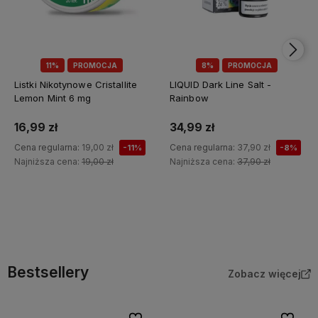
11%
PROMOCJA
8%
PROMOCJA
Listki Nikotynowe Cristallite
LIQUID Dark Line Salt -
Lemon Mint 6 mg
Rainbow
16,99 zł
34,99 zł
Cena regularna:
19,00 zł
Cena regularna:
37,90 zł
-11%
-8%
Najniższa cena:
19,00 zł
Najniższa cena:
37,90 zł
Do koszyka
Do koszyka
Bestsellery
Zobacz więcej