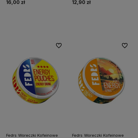
16,00 zł
12,90 zł
Do koszyka
Do koszyka
Do ulubionych
Do ulubi
Fedrs Woreczki Kofeinowe
Fedrs Woreczki Kofeinowe