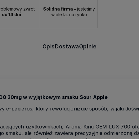
roblemowy zwrot
Solidna firma -
jesteśmy
do 14 dni
wiele lat na rynku
Opis
Dostawa
Opinie
700 20mg w wyjątkowym smaku
Sour Apple
y e-papieros, który rewolucjonizuje sposób, w jaki doś
agających użytkownikach, Aroma King GEM LUX 700 ofer
go smaku, ale również zawiera precyzyjnie odmierzoną da