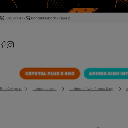
665744477
kontakt@born2vape.pl
CRYSTAL PLUS X 600
AROMA KING IN
Born2Vape.pl
Jednorazówki
Jednorazówki Aroma King