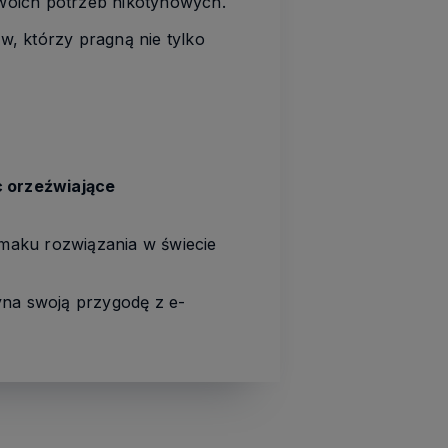
woich potrzeb nikotynowych.
, którzy pragną nie tylko
c orzeźwiające
maku rozwiązania w świecie
yna swoją przygodę z e-