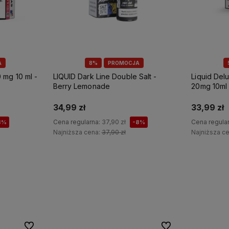
A
8%
PROMOCJA
 mg 10 ml -
LIQUID Dark Line Double Salt -
Liquid Delu
Berry Lemonade
20mg 10ml
34,99 zł
33,99 zł
Cena regularna:
37,90 zł
Cena regula
8%
-8%
Najniższa cena:
37,90 zł
Najniższa c
Do koszyka
Do ulubionych
Do ulubionych