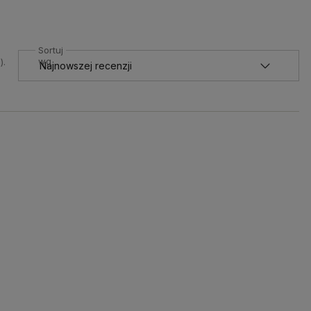
Sortuj
wg
).