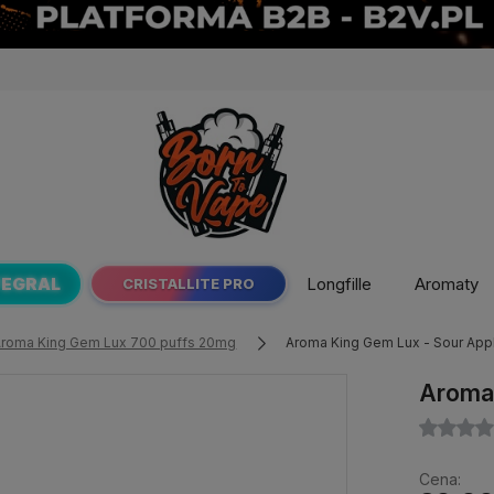
TEGRAL
Longfille
Aromaty
CRISTALLITE PRO
Aroma King Gem Lux 700 puffs 20mg
Aroma King Gem Lux - Sour App
Aroma 
Cena: