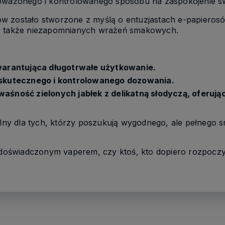
noważonego i kontrolowanego sposobu na zaspokojenie s
 zostało stworzone z myślą o entuzjastach e-papierosów
le także niezapomnianych wrażeń smakowych.
arantująca długotrwałe użytkowanie.
 skutecznego i kontrolowanego dozowania.
waśność zielonych jabłek z delikatną słodyczą, oferują
y dla tych, którzy poszukują wygodnego, ale pełnego s
ś doświadczonym vaperem, czy ktoś, kto dopiero rozpocz