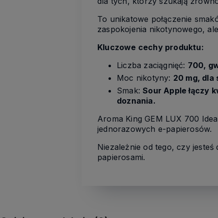
dla tych, którzy szukają zrów
To unikatowe połączenie smaków
zaspokojenia nikotynowego, a
Kluczowe cechy produktu:
Liczba zaciągnięć:
700, gw
Moc nikotyny:
20 mg, dla
Smak:
Sour Apple łączy k
doznania.
Aroma King GEM LUX 700 Idealn
jednorazowych e-papierosów.
Niezależnie od tego, czy jeste
papierosami.