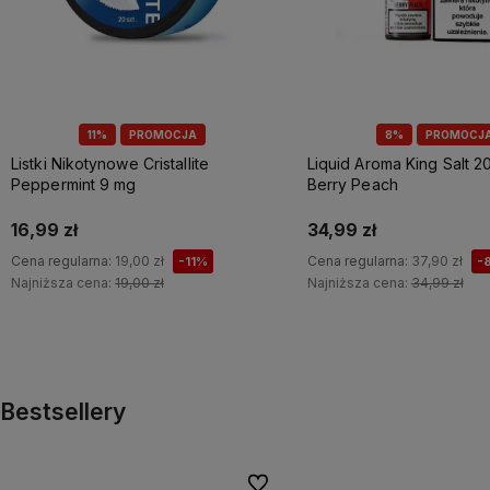
11%
PROMOCJA
8%
PROMOCJ
Listki Nikotynowe Cristallite
Liquid Aroma King Salt 20
Peppermint 9 mg
Berry Peach
16,99 zł
34,99 zł
Cena regularna:
19,00 zł
Cena regularna:
37,90 zł
-11%
-
Najniższa cena:
19,00 zł
Najniższa cena:
34,99 zł
Do koszyka
Do koszyka
Bestsellery
Do ulubionych