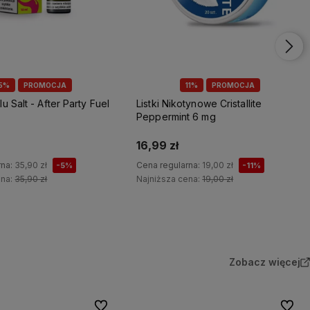
5%
PROMOCJA
11%
PROMOCJA
lu Salt - After Party Fuel
Listki Nikotynowe Cristallite
Peppermint 6 mg
16,99 zł
rna:
35,90 zł
Cena regularna:
19,00 zł
-5%
-11%
ena:
35,90 zł
Najniższa cena:
19,00 zł
Do koszyka
Do koszyka
Zobacz więcej
Do ulubionych
Do ulu