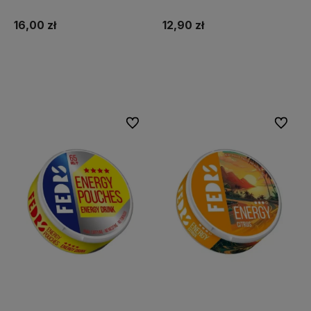
16,00 zł
12,90 zł
Do koszyka
Do koszyka
Do ulubionych
Do ulubi