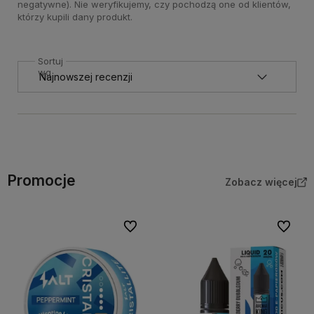
negatywne). Nie weryfikujemy, czy pochodzą one od klientów,
którzy kupili dany produkt.
Sortuj
wg
Promocje
Zobacz więcej
Do ulubionych
Do ulubi