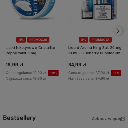
11%
PROMOCJA
8%
PROMOCJA
Listki Nikotynowe Cristallite
Liquid Aroma King Salt 20 mg
Peppermint 6 mg
10 ml - Blueberry Bubblegum
16,99 zł
34,99 zł
Cena regularna:
19,00 zł
Cena regularna:
37,90 zł
-11%
-8%
Najniższa cena:
19,00 zł
Najniższa cena:
34,99 zł
Do koszyka
Do koszyka
Bestsellery
Zobacz więcej