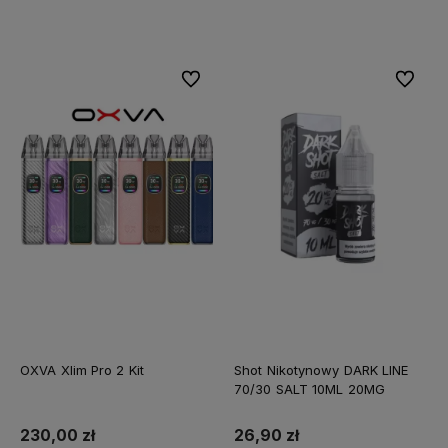
Do koszyka
Do koszyka
Do ulubionych
Do ulubi
OXVA Xlim Pro 2 Kit
Shot Nikotynowy DARK LINE
70/30 SALT 10ML 20MG
230,00 zł
26,90 zł