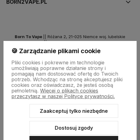
BORN2VAPE.PL
Born To Vape
|| Różana 2, 21-025 Niemce woj. lubelskie
NIP: 7141861133 || E:
kontakt@born2vape.pl
T:
665 744 477
🍪 Zarządzanie plikami cookie
by szoperski.pl
Pliki cookies i pokrewne im technologie
umożliwiają poprawne działanie strony i
pomagają nam dostosować ofertę do Twoich
potrzeb. Wchodząc na stronę akceptujesz pliki
cookies oraz oświadczasz, że jesteś osobą
pełnoletnią.
Więcej o plikach cookies
przeczytasz w naszej Polityce prywatności.
Zaakceptuj tylko niezbędne
Sklep internetowy Shoper Premium
Szablon Shoper Modern 3.0™
od GrowCommerce
Dostosuj zgody