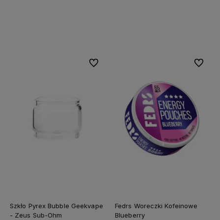
Do koszyka
Do koszyka
Do ulubionych
Do ulubi
Szkło Pyrex Bubble Geekvape
Fedrs Woreczki Kofeinowe
- Zeus Sub-Ohm
Blueberry