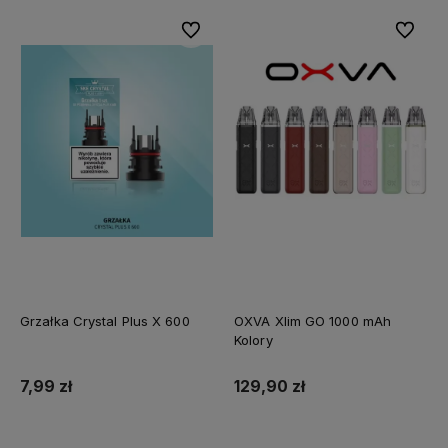
Do ulubionych
Do ulubi
Grzałka Crystal Plus X 600
OXVA Xlim GO 1000 mAh
Kolory
7,99 zł
129,90 zł