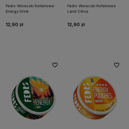
Fedrs Woreczki Kofeinowe
Fedrs Woreczki Kofeinowe
Energy Drink
Land Citrus
12,90 zł
12,90 zł
Do koszyka
Do koszyka
Do ulubionych
Do ulubi