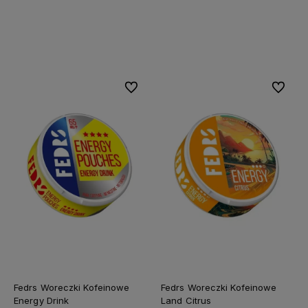
Do koszyka
Do koszyka
Do ulubionych
Do ulubi
Fedrs Woreczki Kofeinowe
Fedrs Woreczki Kofeinowe
Energy Drink
Land Citrus