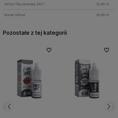
InPost Paczkomaty 24/7
12,99 zł
Kurier InPost
16,99 zł
Pozostałe z tej kategorii
bionych
bionych
Do ulubionych
Do ulubionych
Do ulubi
Do ulubi