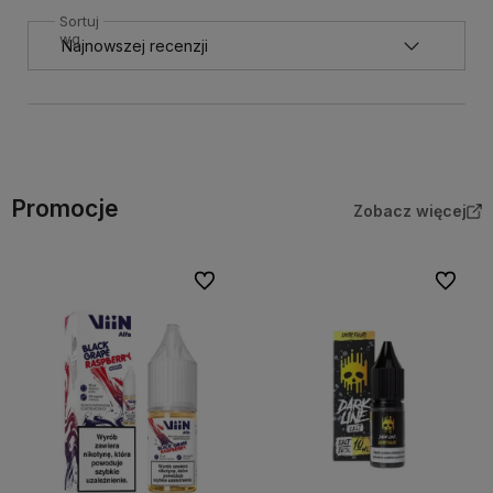
Sortuj
wg
Promocje
Zobacz więcej
Do ulubionych
Do ulubi