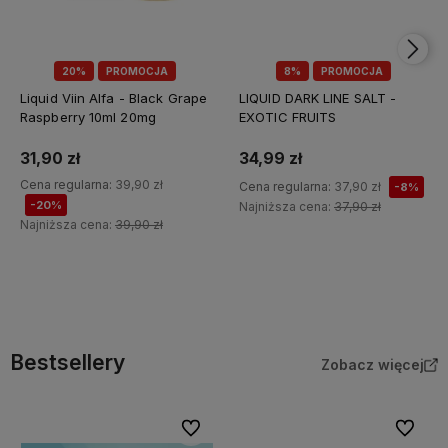
20%
PROMOCJA
8%
PROMOCJA
Liquid Viin Alfa - Black Grape
LIQUID DARK LINE SALT -
Raspberry 10ml 20mg
EXOTIC FRUITS
31,90 zł
34,99 zł
Cena regularna:
39,90 zł
Cena regularna:
37,90 zł
-8%
-20%
Najniższa cena:
37,90 zł
Najniższa cena:
39,90 zł
Do koszyka
Do koszyka
Bestsellery
Zobacz więcej
Do ulubionych
Do ulubi