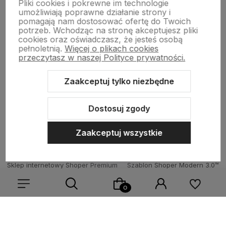
Pliki cookies i pokrewne im technologie
umożliwiają poprawne działanie strony i
pomagają nam dostosować ofertę do Twoich
potrzeb. Wchodząc na stronę akceptujesz pliki
Born To Vape
|| Różana 2, 21-025 Niemce woj. lubelskie
cookies oraz oświadczasz, że jesteś osobą
NIP: 7141861133 || E:
kontakt@born2vape.pl
T:
665 744 477
pełnoletnią.
Więcej o plikach cookies
przeczytasz w naszej Polityce prywatności.
by szoperski.pl
Zaakceptuj tylko niezbędne
Dostosuj zgody
Zaakceptuj wszystkie
Sklep internetowy Shoper Premium
Szablon Shoper Modern 3.0™
od GrowCommerce