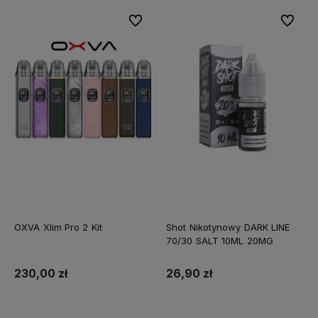
Do ulubionych
Do ulubi
OXVA Xlim Pro 2 Kit
Shot Nikotynowy DARK LINE
70/30 SALT 10ML 20MG
230,00 zł
26,90 zł