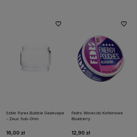
Do koszyka
Do koszyka
Do ulubionych
Do ulubi
Szkło Pyrex Bubble Geekvape
Fedrs Woreczki Kofeinowe
- Zeus Sub-Ohm
Blueberry
16,00 zł
12,90 zł