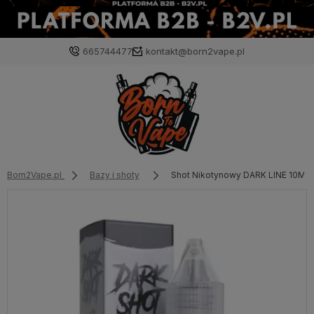
665744477
kontakt@born2vape.pl
Born2Vape.pl
Bazy i shoty
Shot Nikotynowy DARK LINE 10ML