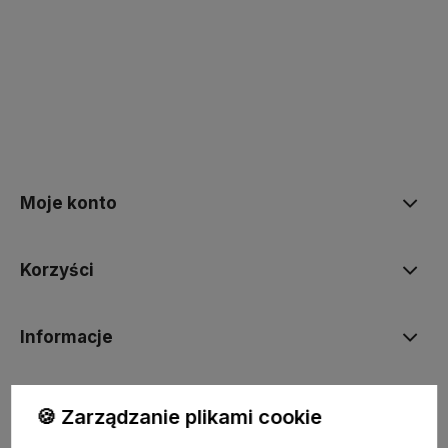
polityce prywatności
Moje konto
Korzyści
Informacje
BORN2VAPE.PL
🍪 Zarządzanie plikami cookie