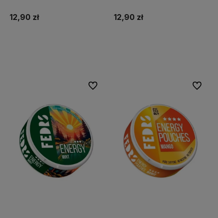
12,90 zł
12,90 zł
Do koszyka
Do koszyka
Do ulubionych
Do ulubi