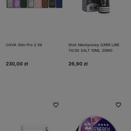
OXVA Xlim Pro 2 Kit
Shot Nikotynowy DARK LINE
70/30 SALT 10ML 20MG
230,00 zł
26,90 zł
Do koszyka
Do koszyka
Do ulubionych
Do ulubi