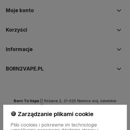
Moje konto
Korzyści
Informacje
BORN2VAPE.PL
Born To Vape
|| Różana 2, 21-025 Niemce woj. lubelskie
NIP: 7141861133 || E:
kontakt@born2vape.pl
T:
665 744 477
🍪 Zarządzanie plikami cookie
by szoperski.pl
Pliki cookies i pokrewne im technologie