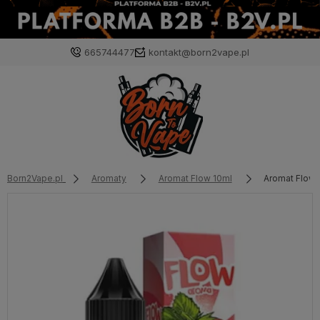
665744477
kontakt@born2vape.pl
Born2Vape.pl
Aromaty
Aromat Flow 10ml
Aromat Flow 