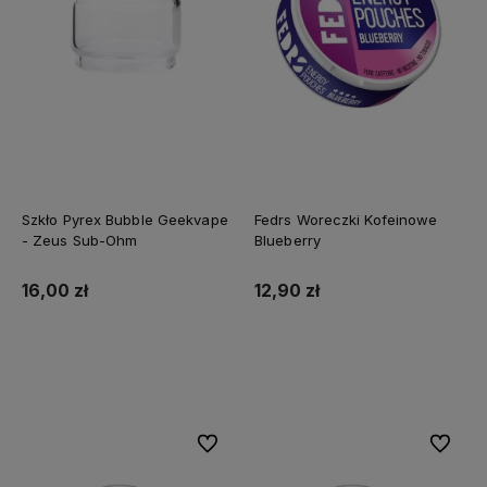
Szkło Pyrex Bubble Geekvape
Fedrs Woreczki Kofeinowe
- Zeus Sub-Ohm
Blueberry
16,00 zł
12,90 zł
Do koszyka
Do koszyka
Do ulubionych
Do ulubi