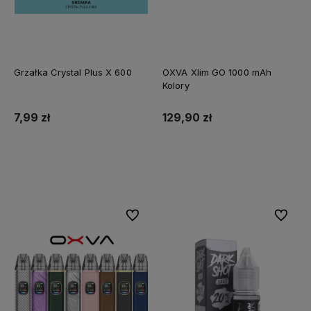
Grzałka Crystal Plus X 600
OXVA Xlim GO 1000 mAh
Kolory
7,99 zł
129,90 zł
Do koszyka
Do koszyka
Do ulubionych
Do ulubi