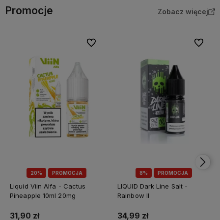
Promocje
Zobacz więcej
Do ulubionych
Do ulubi
20%
PROMOCJA
8%
PROMOCJA
Liquid Viin Alfa - Cactus
LIQUID Dark Line Salt -
Pineapple 10ml 20mg
Rainbow II
31,90 zł
34,99 zł