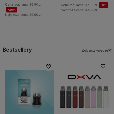
Cena regularna:
39,90 zł
Cena regularna:
37,90 zł
-8%
-20%
Najniższa cena:
37,90 zł
Najniższa cena:
39,90 zł
Do koszyka
Do koszyka
Bestsellery
Zobacz więcej
Do ulubionych
Do ulubi