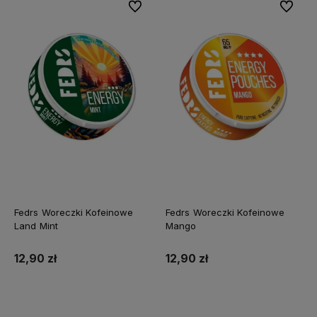
Do ulubionych
Do ulubi
Fedrs Woreczki Kofeinowe
Fedrs Woreczki Kofeinowe
Land Mint
Mango
12,90 zł
12,90 zł
Do koszyka
Do koszyka