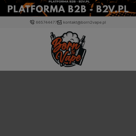
665744477
kontakt@born2vape.pl