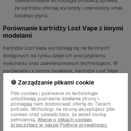
zaawansowana technologia produkcji sprawia,
że kartridże oferują wyrazisty i intensywny smak
każdego płynu.
Porównanie kartridży Lost Vape z innymi
modelami
Kartridże Lost Vape wyróżniają się na tle innych
dostępnych na rynku dzięki ich precyzyjnemu
wykonaniu oraz zaawansowanym technologiom. W
porównaniu z innymi modelami, kartridże Lost Vape
zapewniają:
🍪 Zarządzanie plikami cookie
Większą pojemność
– oznacza rzadszą
Pliki cookies i pokrewne im technologie
konieczność napełniania.
umożliwiają poprawne działanie strony i
pomagają nam dostosować ofertę do Twoich
potrzeb. Wchodząc na stronę akceptujesz pliki
Lepszą szczelność
– eliminuje ryzyko wycieków.
cookies oraz oświadczasz, że jesteś osobą
pełnoletnią.
Więcej o plikach cookies
Lepszą trwałość
– przekłada się na oszczędność
przeczytasz w naszej Polityce prywatności.
w dłuższej perspektywie.