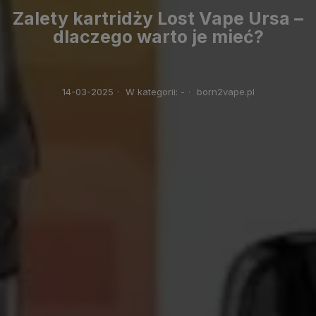
Zalety kartridży Lost Vape Ursa –
dlaczego warto je mieć?
14-03-2025
·
W kategorii:
-
·
born2vape.pl