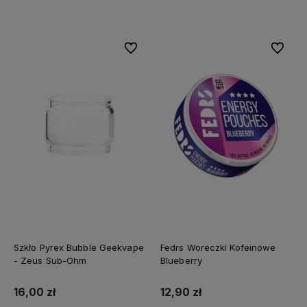
Do koszyka
Do koszyka
Do ulubionych
Do ulubi
Szkło Pyrex Bubble Geekvape
Fedrs Woreczki Kofeinowe
- Zeus Sub-Ohm
Blueberry
16,00 zł
12,90 zł