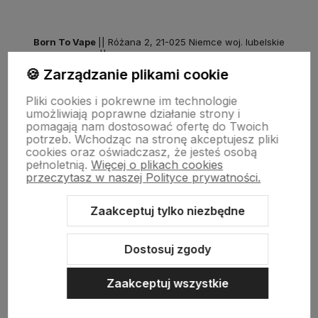
Born To Vape
|| Różana 2, 21-025 Niemce woj. lubelskie
NIP: 7141861133 || E:
kontakt@born2vape.pl
T:
665 744 477
🍪 Zarządzanie plikami cookie
by szoperski.pl
Pliki cookies i pokrewne im technologie
umożliwiają poprawne działanie strony i
pomagają nam dostosować ofertę do Twoich
potrzeb. Wchodząc na stronę akceptujesz pliki
cookies oraz oświadczasz, że jesteś osobą
pełnoletnią.
Więcej o plikach cookies
przeczytasz w naszej Polityce prywatności.
Zaakceptuj tylko niezbędne
Sklep internetowy Shoper Premium
Szablon Shoper Modern 3.0™
od GrowCommerce
Dostosuj zgody
Zaakceptuj wszystkie