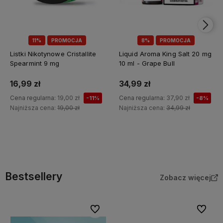
11%
PROMOCJA
8%
PROMOCJA
Listki Nikotynowe Cristallite
Liquid Aroma King Salt 20 mg
Spearmint 9 mg
10 ml - Grape Bull
16,99 zł
34,99 zł
Cena regularna:
19,00 zł
Cena regularna:
37,90 zł
-11%
-8%
Najniższa cena:
19,00 zł
Najniższa cena:
34,99 zł
Do koszyka
Do koszyka
Bestsellery
Zobacz więcej
Do ulubionych
Do ulubi