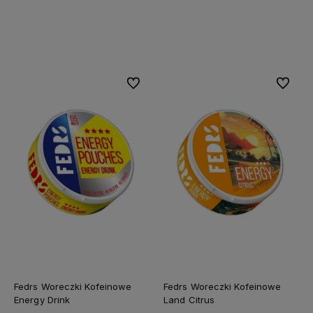
Do koszyka
Do koszyka
Do ulubionych
Do ulubi
Fedrs Woreczki Kofeinowe
Fedrs Woreczki Kofeinowe
Energy Drink
Land Citrus