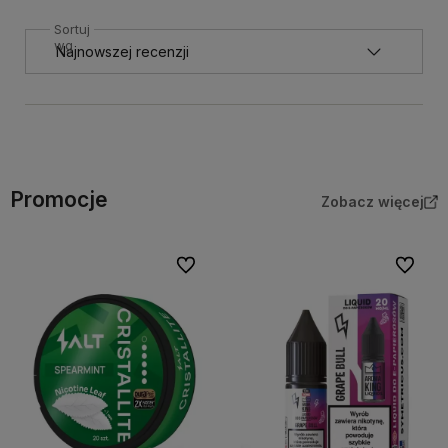
Sortuj
wg
Promocje
Zobacz więcej
Do ulubionych
Do ulubi