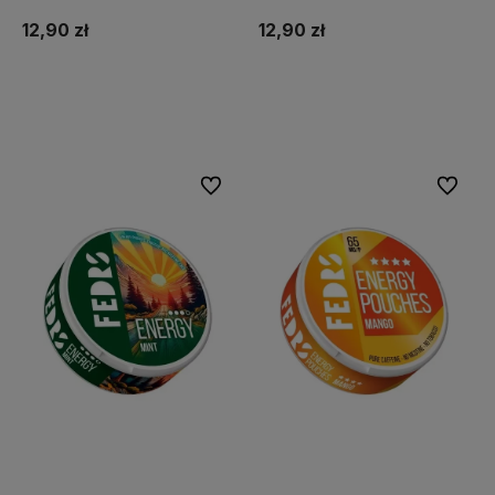
12,90 zł
12,90 zł
Do koszyka
Do koszyka
Do ulubionych
Do ulubi