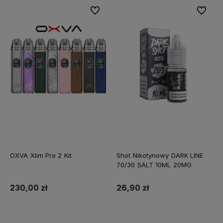
Do ulubionych
Do ulubi
OXVA Xlim Pro 2 Kit
Shot Nikotynowy DARK LINE
70/30 SALT 10ML 20MG
230,00 zł
26,90 zł