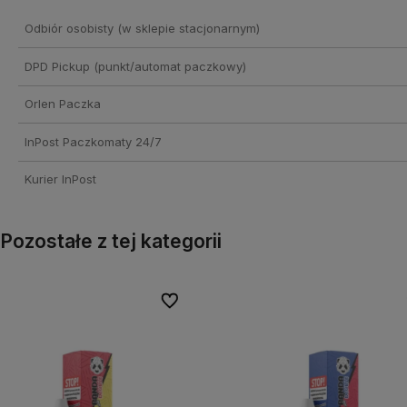
Odbiór osobisty
(w sklepie stacjonarnym)
DPD Pickup (punkt/automat paczkowy)
Orlen Paczka
InPost Paczkomaty 24/7
Kurier InPost
Pozostałe z tej kategorii
onych
onych
Do ulubionych
Do ulubionych