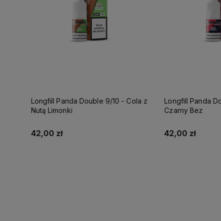
10 - Cola z
Longfill Panda Double 9/10 - Granat
Longfill P
Czarny Bez
Nutą Malin
42,00 zł
42,00 zł
Do koszyka