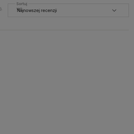
Sortuj
wg
).