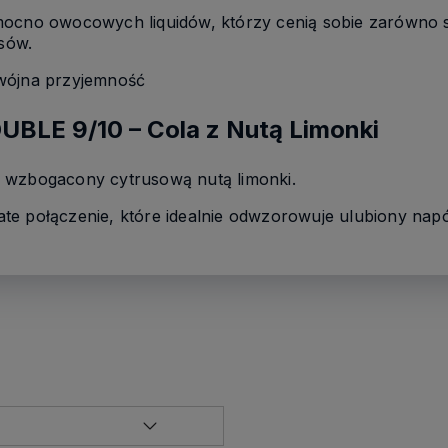
ocno owocowych liquidów, którzy cenią sobie zarówno so
sów.
wójna przyjemność
BLE 9/10 – Cola z Nutą Limonki
 wzbogacony cytrusową nutą limonki.
e połączenie, które idealnie odwzorowuje ulubiony napój