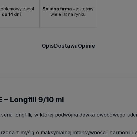
roblemowy zwrot
Solidna firma -
jesteśmy
do 14 dni
wiele lat na rynku
Opis
Dostawa
Opinie
 Longfill 9/10 ml
seria longfilli, w której podwójna dawka owocowego uder
zona z myślą o maksymalnej intensywności, harmonii i w