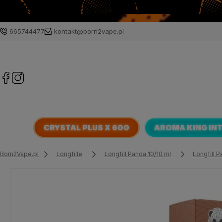
665744477
kontakt@born2vape.pl
CRYSTAL PLUS X 600
AROMA KING IN
Born2Vape.pl
Longfille
Longfill Panda 10/10 ml
Longfill 