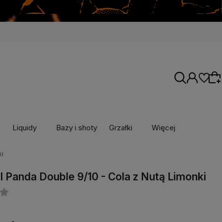
Liquidy
Bazy i shoty
Grzałki
Więcej
Wybierz coś dla siebie z naszej aktualnej
ki
oferty lub zaloguj się, aby przywrócić dodane
ll Panda Double 9/10 - Cola z Nutą Limonki
produkty do listy z poprzedniej sesji.