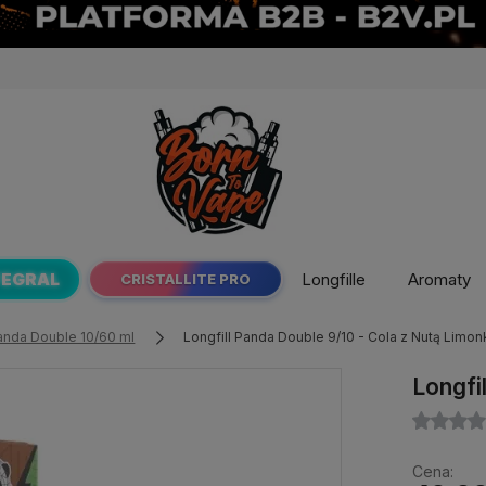
TEGRAL
Longfille
Aromaty
CRISTALLITE PRO
Panda Double 10/60 ml
Longfill Panda Double 9/10 - Cola z Nutą Limon
Longfi
Cena: