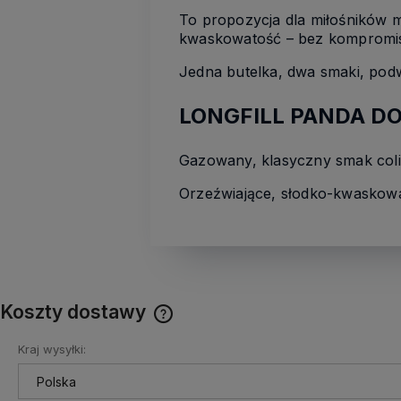
To propozycja dla miłośników m
kwaskowatość – bez kompromi
Jedna butelka, dwa smaki, pod
LONGFILL PANDA DOU
Gazowany, klasyczny smak coli
Orzeźwiające, słodko-kwaskowat
Koszty dostawy
Kraj wysyłki:
Cena nie zawiera ewentualnych
kosztów płatności