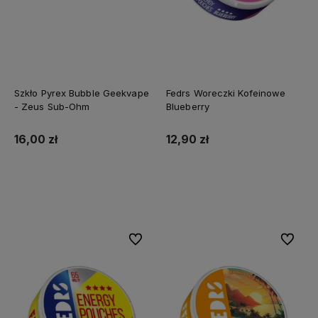
Szkło Pyrex Bubble Geekvape
Fedrs Woreczki Kofeinowe
- Zeus Sub-Ohm
Blueberry
16,00 zł
12,90 zł
Do koszyka
Do koszyka
Do ulubionych
Do ulubi