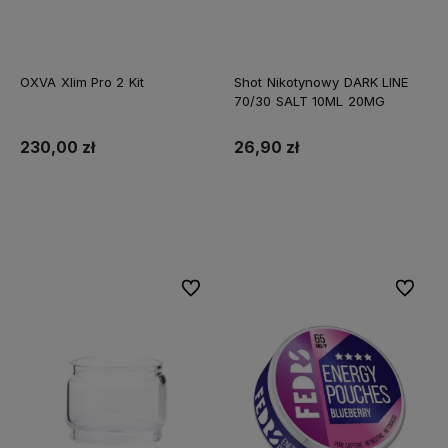
OXVA Xlim Pro 2 Kit
Shot Nikotynowy DARK LINE
70/30 SALT 10ML 20MG
230,00 zł
26,90 zł
Do koszyka
Do koszyka
Do ulubionych
Do ulubi