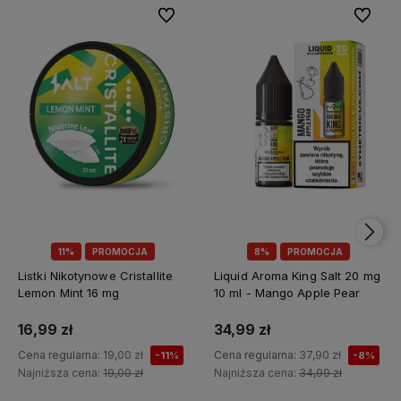
Do ulubionych
Do ulubi
11%
PROMOCJA
8%
PROMOCJA
Listki Nikotynowe Cristallite
Liquid Aroma King Salt 20 mg
Lemon Mint 16 mg
10 ml - Mango Apple Pear
16,99 zł
34,99 zł
Cena regularna:
19,00 zł
Cena regularna:
37,90 zł
-11%
-8%
Najniższa cena:
19,00 zł
Najniższa cena:
34,99 zł