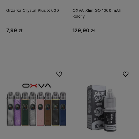
Grzałka Crystal Plus X 600
OXVA Xlim GO 1000 mAh
Kolory
7,99 zł
129,90 zł
Do koszyka
Do koszyka
Do ulubionych
Do ulubi