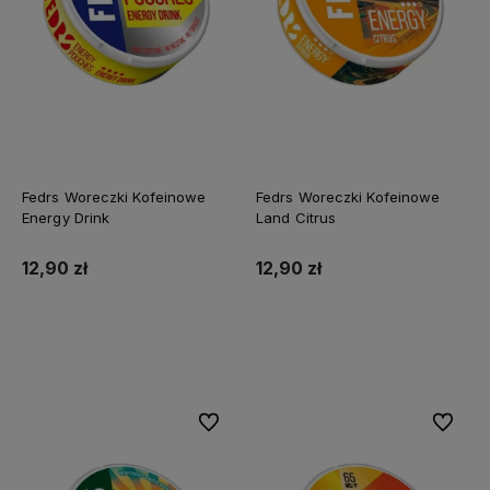
Fedrs Woreczki Kofeinowe
Fedrs Woreczki Kofeinowe
Energy Drink
Land Citrus
12,90 zł
12,90 zł
Do koszyka
Do koszyka
Do ulubionych
Do ulubi