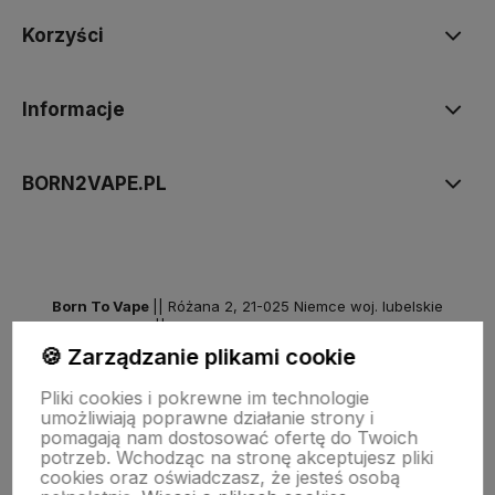
Korzyści
Informacje
BORN2VAPE.PL
Born To Vape
|| Różana 2, 21-025 Niemce woj. lubelskie
NIP: 7141861133 || E:
kontakt@born2vape.pl
T:
665 744 477
🍪 Zarządzanie plikami cookie
by szoperski.pl
Pliki cookies i pokrewne im technologie
umożliwiają poprawne działanie strony i
pomagają nam dostosować ofertę do Twoich
potrzeb. Wchodząc na stronę akceptujesz pliki
cookies oraz oświadczasz, że jesteś osobą