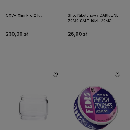
OXVA Xlim Pro 2 Kit
Shot Nikotynowy DARK LINE
70/30 SALT 10ML 20MG
230,00 zł
26,90 zł
Do koszyka
Do koszyka
Do ulubionych
Do ulubi