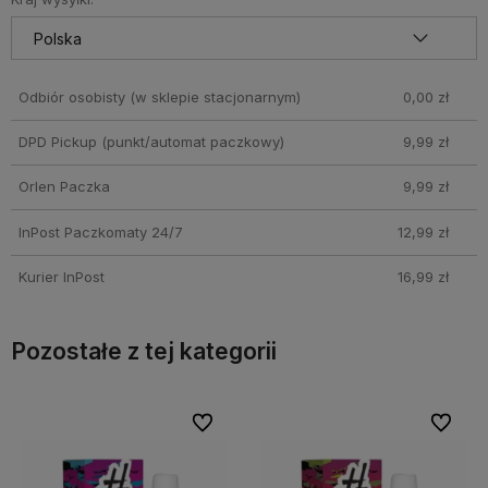
Odbiór osobisty
(w sklepie stacjonarnym)
0,00 zł
DPD Pickup (punkt/automat paczkowy)
9,99 zł
Orlen Paczka
9,99 zł
InPost Paczkomaty 24/7
12,99 zł
Kurier InPost
16,99 zł
Pozostałe z tej kategorii
bionych
bionych
Do ulubionych
Do ulubionych
Do ulubi
Do ulubi