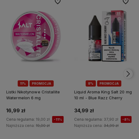
Do ulubionych
Do ulubi
11%
PROMOCJA
8%
PROMOCJA
Listki Nikotynowe Cristallite
Liquid Aroma King Salt 20 mg
Watermelon 6 mg
10 ml - Blue Razz Cherry
16,99 zł
34,99 zł
Cena regularna:
19,00 zł
Cena regularna:
37,90 zł
-11%
-8%
Najniższa cena:
19,00 zł
Najniższa cena:
34,99 zł