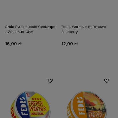
Szkło Pyrex Bubble Geekvape
Fedrs Woreczki Kofeinowe
- Zeus Sub-Ohm
Blueberry
16,00 zł
12,90 zł
Do koszyka
Do koszyka
Do ulubionych
Do ulubi