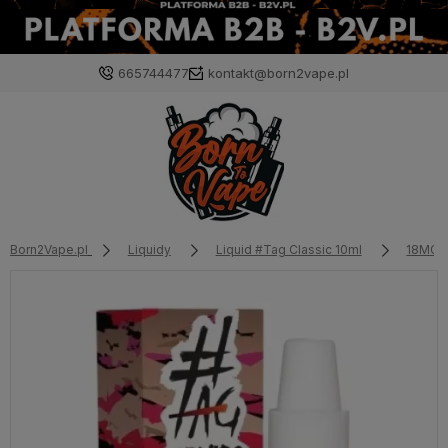
665744477
kontakt@born2vape.pl
Born2Vape.pl
Liquidy
Liquid #Tag Classic 10ml
18MG/