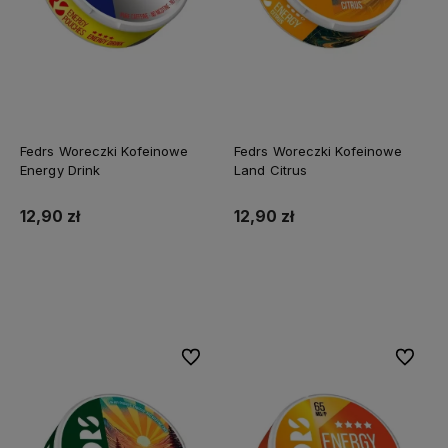
Fedrs Woreczki Kofeinowe
Fedrs Woreczki Kofeinowe
Energy Drink
Land Citrus
12,90 zł
12,90 zł
Do koszyka
Do koszyka
Do ulubionych
Do ulubi