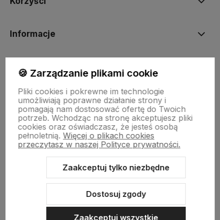
Korzyści
Informacje
BORN2VAPE.PL
🍪 Zarządzanie plikami cookie
Pliki cookies i pokrewne im technologie
umożliwiają poprawne działanie strony i
pomagają nam dostosować ofertę do Twoich
potrzeb. Wchodząc na stronę akceptujesz pliki
Born To Vape
|| Różana 2, 21-025 Niemce woj. lubelskie
cookies oraz oświadczasz, że jesteś osobą
NIP: 7141861133 || E:
kontakt@born2vape.pl
T:
665 744 477
pełnoletnią.
Więcej o plikach cookies
przeczytasz w naszej Polityce prywatności.
by szoperski.pl
Zaakceptuj tylko niezbędne
Dostosuj zgody
Zaakceptuj wszystkie