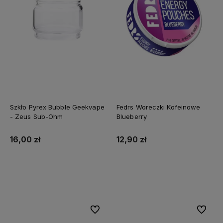
Szkło Pyrex Bubble Geekvape
Fedrs Woreczki Kofeinowe
- Zeus Sub-Ohm
Blueberry
16,00 zł
12,90 zł
Do koszyka
Do koszyka
Do ulubionych
Do ulubi