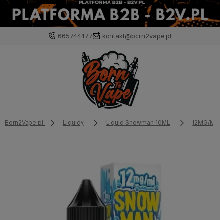
665744477
kontakt@born2vape.pl
Born2Vape.pl
Liquidy
Liquid Snowman 10ML
12MG/ML