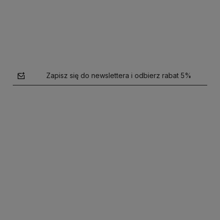
Do koszyka
Do koszyka
Zapisz się do newslettera i odbierz rabat 5%
polityce prywatności