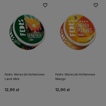
Do ulubionych
Do ulubi
Fedrs Woreczki Kofeinowe
Fedrs Woreczki Kofeinowe
Land Mint
Mango
12,90 zł
12,90 zł