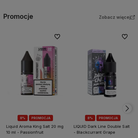
Promocje
Zobacz więcej
Do ulubionych
Do ulubi
8%
PROMOCJA
8%
PROMOCJA
Liquid Aroma King Salt 20 mg
LIQUID Dark Line Double Salt
10 ml - Passionfruit
- Blackcurrant Grape