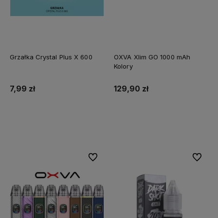
Grzałka Crystal Plus X 600
OXVA Xlim GO 1000 mAh
Kolory
7,99 zł
129,90 zł
Do koszyka
Do koszyka
Do ulubionych
Do ulubi