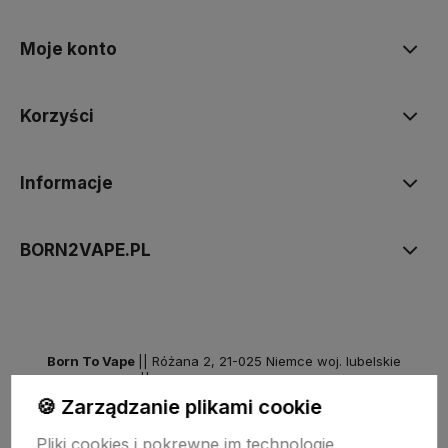
Moje konto
Korzyści
Informacje
BORN2VAPE.PL
Born To Vape
|| Różana 2, 21-025 Niemce woj. lubelskie
NIP: 7141861133 || E:
kontakt@born2vape.pl
T:
665 744 477
🍪 Zarządzanie plikami cookie
by szoperski.pl
Pliki cookies i pokrewne im technologie