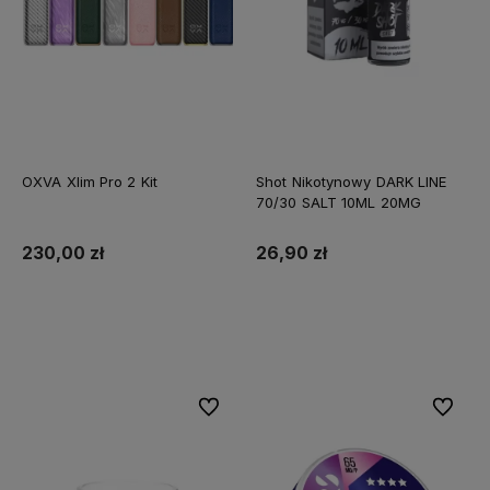
OXVA Xlim Pro 2 Kit
Shot Nikotynowy DARK LINE
70/30 SALT 10ML 20MG
230,00 zł
26,90 zł
Do koszyka
Do koszyka
Do ulubionych
Do ulubi