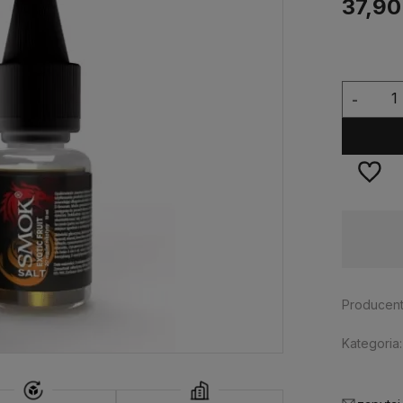
37,90
-
Wysyłka w:
24 godziny
Producent
Kategoria: