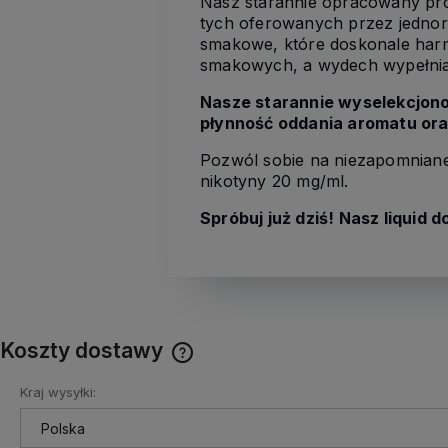
Nasz starannie opracowany pr
tych oferowanych przez jednora
smakowe, które doskonale har
smakowych, a wydech wypełnia
Nasze starannie wyselekcjono
płynność oddania aromatu or
Pozwól sobie na niezapomniane
nikotyny 20 mg/ml.
Spróbuj już dziś! Nasz liquid 
Koszty dostawy
Kraj wysyłki:
Cena nie zawiera ewentualnych
kosztów płatności