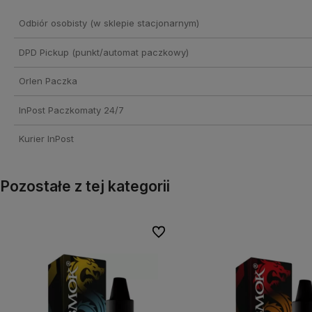
Odbiór osobisty
(w sklepie stacjonarnym)
DPD Pickup (punkt/automat paczkowy)
Orlen Paczka
InPost Paczkomaty 24/7
Kurier InPost
Pozostałe z tej kategorii
onych
onych
Do ulubionych
Do ulubionych