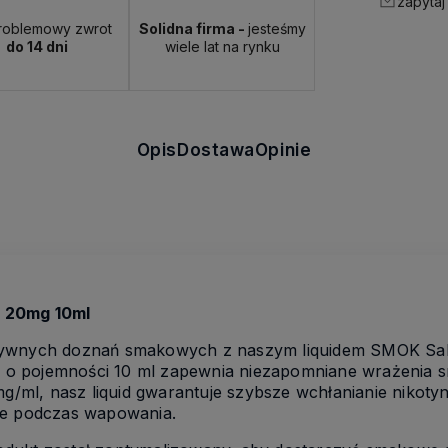
zapytaj
roblemowy zwrot
Solidna firma -
jesteśmy
do 14 dni
wiele lat na rynku
Opis
Dostawa
Opinie
t 20mg 10ml
nsywnych doznań smakowych z naszym liquidem SMOK Sa
 o pojemności 10 ml zapewnia niezapomniane wrażenia 
mg/ml, nasz liquid gwarantuje szybsze wchłanianie nikotyn
ie podczas wapowania.