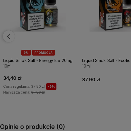
9%
PROMOCJA
Liquid Smok Salt - Energy Ice 20mg
Liquid Smok Salt - Exotic Fru
10ml
10ml
34,40 zł
37,90 zł
Cena regularna:
37,90 zł
-9%
Najniższa cena:
37,90 zł
Do koszyka
Do koszyka
Opinie o produkcie (0)