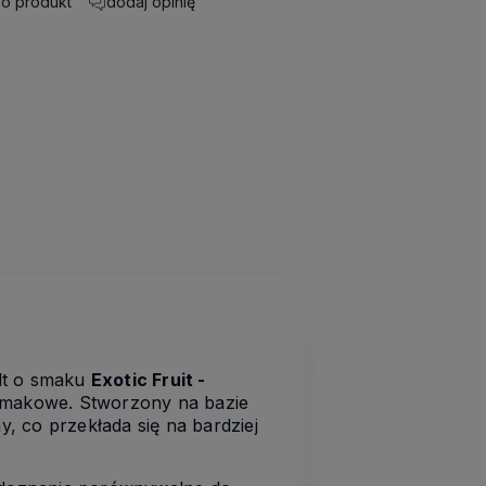
 o produkt
dodaj opinię
lt o smaku
Exotic Fruit -
smakowe. Stworzony na bazie
y, co przekłada się na bardziej