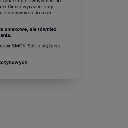
 doznania porównywalne do
dla Ciebie wyraźne nuty
a intensywnych doznań
ia smakowe, ale również
ania.
idowi SMOK Salt o stężeniu
nikotynowych.