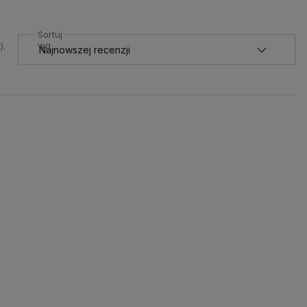
Sortuj
wg
).