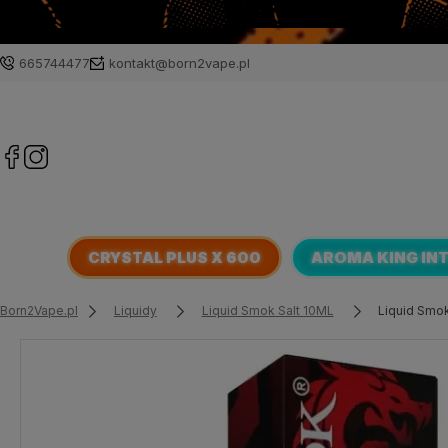
665744477
kontakt@born2vape.pl
CRYSTAL PLUS X 600
AROMA KING IN
Born2Vape.pl
Liquidy
Liquid Smok Salt 10ML
Liquid Smok