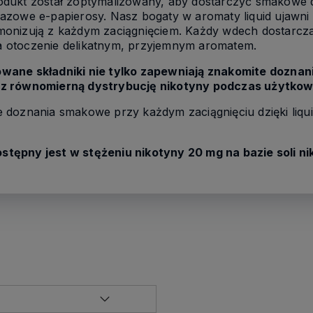
odukt został zoptymalizowany, aby dostarczyć smakowe
zowe e-papierosy. Nasz bogaty w aromaty liquid ujawni 
monizują z każdym zaciągnięciem. Każdy wdech dostarcz
 otoczenie delikatnym, przyjemnym aromatem.
wane składniki nie tylko zapewniają znakomite doznan
az równomierną dystrybucję nikotyny podczas użytkow
 doznania smakowe przy każdym zaciągnięciu dzięki liqu
dostępny jest w stężeniu nikotyny 20 mg na bazie soli 