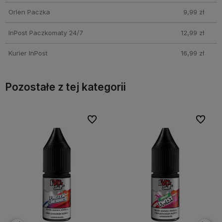
Orlen Paczka
9,99 zł
InPost Paczkomaty 24/7
12,99 zł
Kurier InPost
16,99 zł
Pozostałe z tej kategorii
bionych
bionych
Do ulubionych
Do ulubionych
Do ulubi
Do ulubi