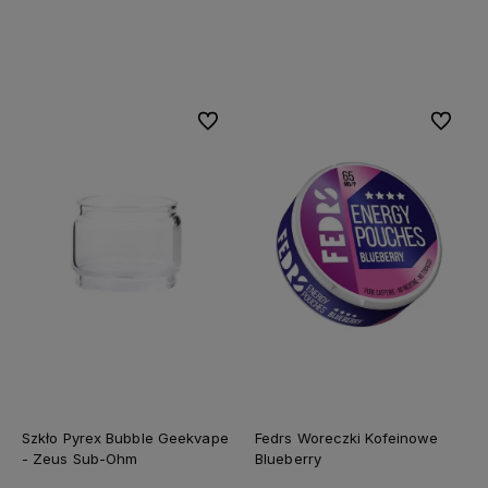
Do koszyka
Do koszyka
Do ulubionych
Do ulubi
Szkło Pyrex Bubble Geekvape
Fedrs Woreczki Kofeinowe
- Zeus Sub-Ohm
Blueberry