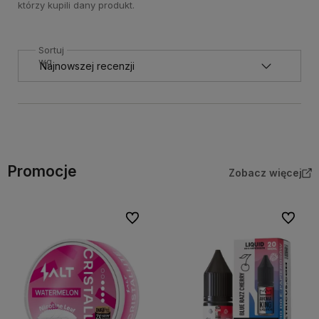
którzy kupili dany produkt.
Sortuj
wg
Promocje
Zobacz więcej
Do ulubionych
Do ulubi