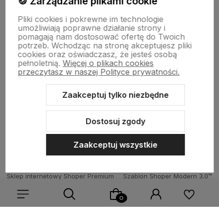
🍪 Zarządzanie plikami cookie
Pliki cookies i pokrewne im technologie
umożliwiają poprawne działanie strony i
pomagają nam dostosować ofertę do Twoich
potrzeb. Wchodząc na stronę akceptujesz pliki
Born To Vape
|| Różana 2, 21-025 Niemce woj. lubelskie
cookies oraz oświadczasz, że jesteś osobą
NIP: 7141861133 || E:
kontakt@born2vape.pl
T:
665 744 477
pełnoletnią.
Więcej o plikach cookies
przeczytasz w naszej Polityce prywatności.
by szoperski.pl
Zaakceptuj tylko niezbędne
Dostosuj zgody
Zaakceptuj wszystkie
Sklep internetowy Shoper Premium
Szablon Shoper Modern 3.0™
od GrowCommerce