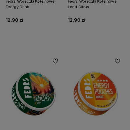
Fedrs Woreczki Kofeinowe
Fedrs Woreczki Kofeinowe
Energy Drink
Land Citrus
12,90 zł
12,90 zł
Do koszyka
Do koszyka
Do ulubionych
Do ulubi