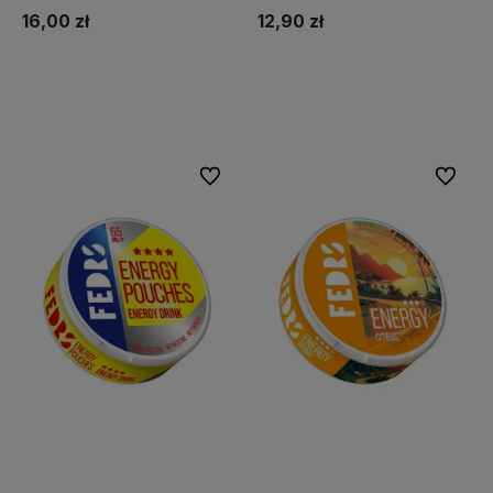
16,00 zł
12,90 zł
Do koszyka
Do koszyka
Do ulubionych
Do ulubi