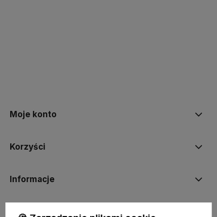
polityce prywatności
Moje konto
Korzyści
Informacje
BORN2VAPE.PL