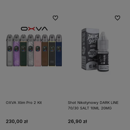
Do ulubionych
Do ulubi
OXVA Xlim Pro 2 Kit
Shot Nikotynowy DARK LINE
70/30 SALT 10ML 20MG
230,00 zł
26,90 zł