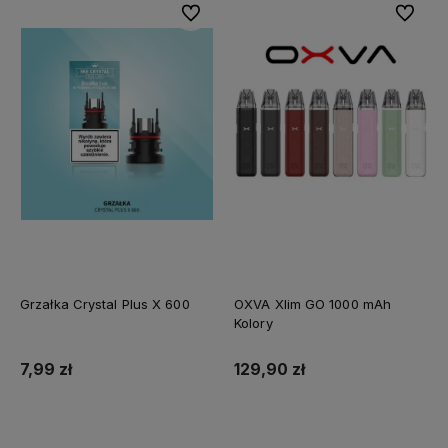
Do ulubionych
Do ulubi
Grzałka Crystal Plus X 600
OXVA Xlim GO 1000 mAh
Kolory
7,99 zł
129,90 zł
Do koszyka
Do koszyka