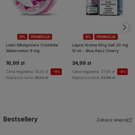
11%
PROMOCJA
8%
PROMOCJA
Listki Nikotynowe Cristallite
Liquid Aroma King Salt 20 mg
Watermelon 6 mg
10 ml - Blue Razz Cherry
16,99 zł
34,99 zł
Cena regularna:
19,00 zł
Cena regularna:
37,90 zł
-11%
-8%
Najniższa cena:
19,00 zł
Najniższa cena:
34,99 zł
Do koszyka
Do koszyka
Bestsellery
Zobacz więcej