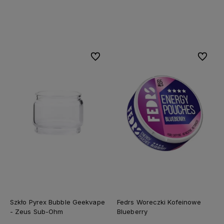
Do koszyka
Do koszyka
Do ulubionych
Do ulubi
Szkło Pyrex Bubble Geekvape
Fedrs Woreczki Kofeinowe
- Zeus Sub-Ohm
Blueberry