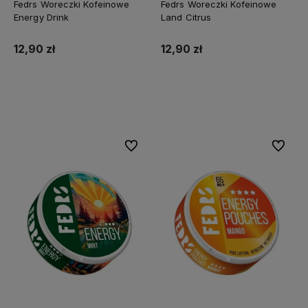
Fedrs Woreczki Kofeinowe
Fedrs Woreczki Kofeinowe
Energy Drink
Land Citrus
12,90 zł
12,90 zł
Do koszyka
Do koszyka
Do ulubionych
Do ulubi