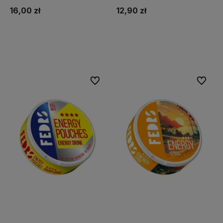
16,00 zł
12,90 zł
Do koszyka
Do koszyka
Do ulubionych
Do ulubi