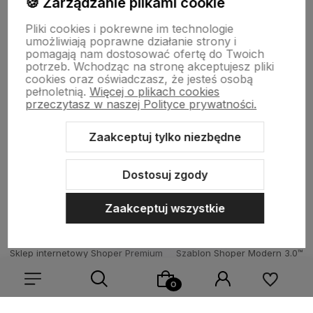
🍪 Zarządzanie plikami cookie
Pliki cookies i pokrewne im technologie
umożliwiają poprawne działanie strony i
pomagają nam dostosować ofertę do Twoich
potrzeb. Wchodząc na stronę akceptujesz pliki
Born To Vape
|| Różana 2, 21-025 Niemce woj. lubelskie
cookies oraz oświadczasz, że jesteś osobą
NIP: 7141861133 || E:
kontakt@born2vape.pl
T:
665 744 477
pełnoletnią.
Więcej o plikach cookies
przeczytasz w naszej Polityce prywatności.
by szoperski.pl
Zaakceptuj tylko niezbędne
Dostosuj zgody
Zaakceptuj wszystkie
Sklep internetowy Shoper Premium
Szablon Shoper Modern 3.0™
od GrowCommerce