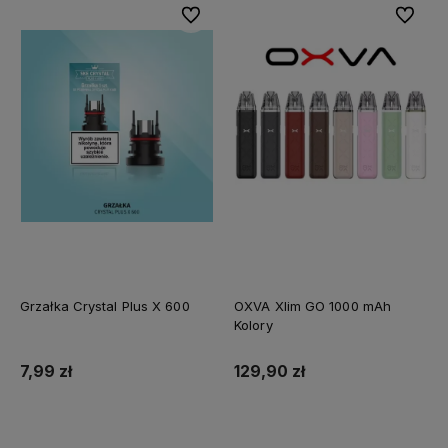
Do ulubionych
Do ulubi
Grzałka Crystal Plus X 600
OXVA Xlim GO 1000 mAh
Kolory
7,99 zł
129,90 zł
Do koszyka
Do koszyka