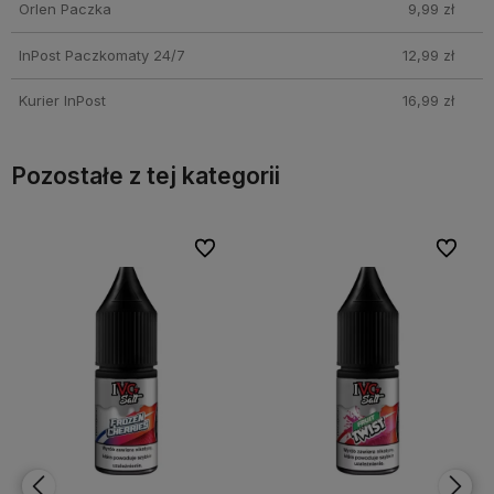
Orlen Paczka
9,99 zł
InPost Paczkomaty 24/7
12,99 zł
Kurier InPost
16,99 zł
Pozostałe z tej kategorii
bionych
bionych
Do ulubionych
Do ulubionych
Do ulubi
Do ulubi