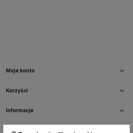
polityce prywatności
Moje konto
Korzyści
Informacje
BORN2VAPE.PL