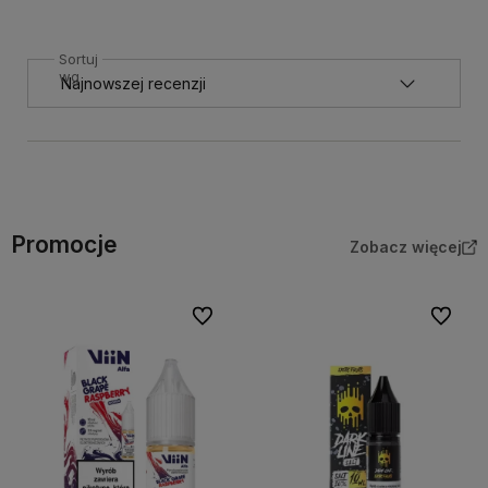
Sortuj
wg
Promocje
Zobacz więcej
Do ulubionych
Do ulubi