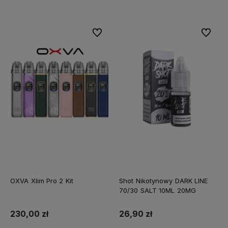
Do ulubionych
Do ulubi
OXVA Xlim Pro 2 Kit
Shot Nikotynowy DARK LINE
70/30 SALT 10ML 20MG
230,00 zł
26,90 zł