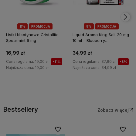
11%
PROMOCJA
8%
PROMOCJA
Listki Nikotynowe Cristallite
Liquid Aroma King Salt 20 mg
Spearmint 6 mg
10 ml - Blueberry
Pomegranate
16,99 zł
34,99 zł
Cena regularna:
19,00 zł
Cena regularna:
37,90 zł
-11%
-8%
Najniższa cena:
19,00 zł
Najniższa cena:
34,99 zł
Do koszyka
Do koszyka
Bestsellery
Zobacz więcej
Do ulubionych
Do ulubi