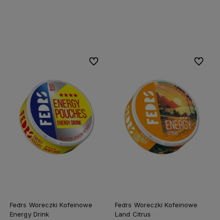
Do koszyka
Do koszyka
Do ulubionych
Do ulubi
Fedrs Woreczki Kofeinowe
Fedrs Woreczki Kofeinowe
Energy Drink
Land Citrus