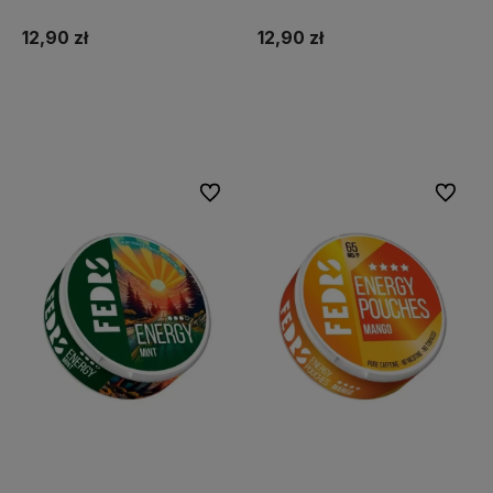
12,90 zł
12,90 zł
Do koszyka
Do koszyka
Do ulubionych
Do ulubi