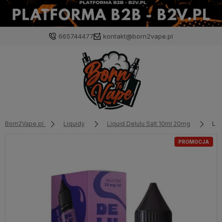
665744477
kontakt@born2vape.pl
Born2Vape.pl
Liquidy
Liquid Delulu Salt 10ml 20mg
Liq
PROMOCJA