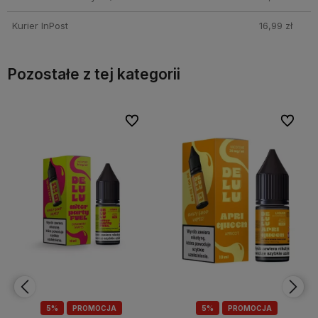
Kurier InPost
16,99 zł
Pozostałe z tej kategorii
bionych
bionych
Do ulubionych
Do ulubionych
Do ulubi
Do ulubi
5%
PROMOCJA
5%
PROMOCJA