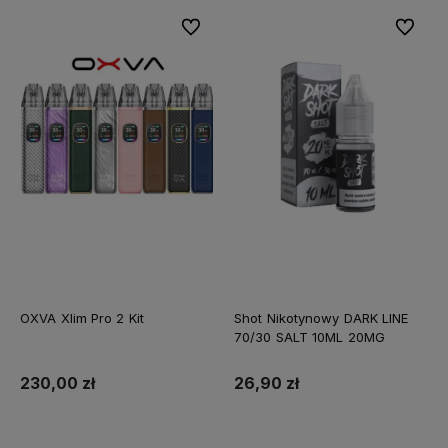
Do ulubionych
Do ulubi
OXVA Xlim Pro 2 Kit
Shot Nikotynowy DARK LINE
70/30 SALT 10ML 20MG
230,00 zł
26,90 zł