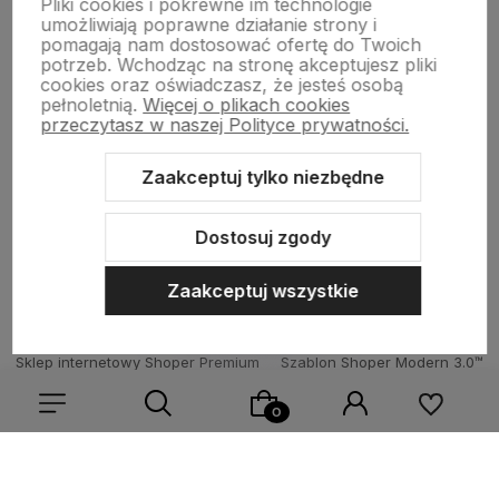
Pliki cookies i pokrewne im technologie
umożliwiają poprawne działanie strony i
pomagają nam dostosować ofertę do Twoich
potrzeb. Wchodząc na stronę akceptujesz pliki
Born To Vape
|| Różana 2, 21-025 Niemce woj. lubelskie
cookies oraz oświadczasz, że jesteś osobą
NIP: 7141861133 || E:
kontakt@born2vape.pl
T:
665 744 477
pełnoletnią.
Więcej o plikach cookies
przeczytasz w naszej Polityce prywatności.
by szoperski.pl
Zaakceptuj tylko niezbędne
Dostosuj zgody
Zaakceptuj wszystkie
Sklep internetowy Shoper Premium
Szablon Shoper Modern 3.0™
od GrowCommerce