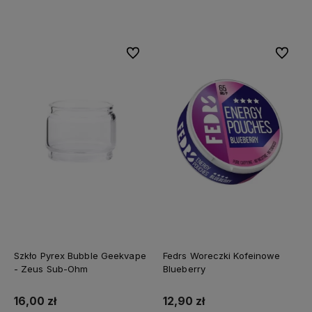
Do koszyka
Do koszyka
Do ulubionych
Do ulubi
Szkło Pyrex Bubble Geekvape
Fedrs Woreczki Kofeinowe
- Zeus Sub-Ohm
Blueberry
16,00 zł
12,90 zł