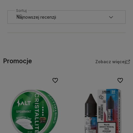
Sortuj
wg
Promocje
Zobacz więcej
Do ulubionych
Do ulubi