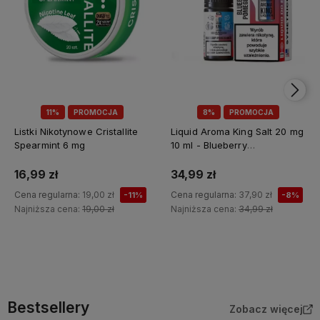
11%
PROMOCJA
8%
PROMOCJA
Listki Nikotynowe Cristallite
Liquid Aroma King Salt 20 mg
Spearmint 6 mg
10 ml - Blueberry
Pomegranate
16,99 zł
34,99 zł
Cena regularna:
19,00 zł
Cena regularna:
37,90 zł
-11%
-8%
Najniższa cena:
19,00 zł
Najniższa cena:
34,99 zł
Do koszyka
Do koszyka
Bestsellery
Zobacz więcej