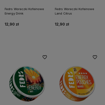
Fedrs Woreczki Kofeinowe
Fedrs Woreczki Kofeinowe
Energy Drink
Land Citrus
12,90 zł
12,90 zł
Do koszyka
Do koszyka
Do ulubionych
Do ulubi