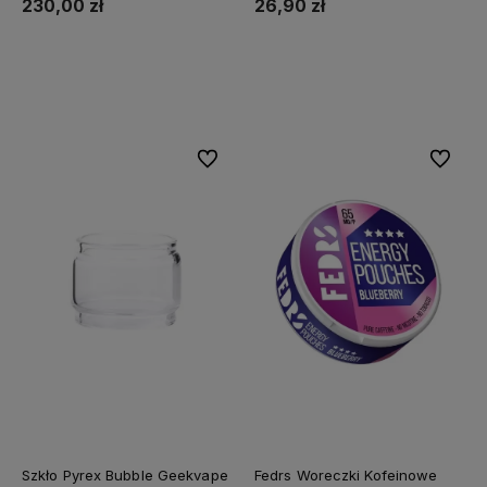
230,00 zł
26,90 zł
Do koszyka
Do koszyka
Do ulubionych
Do ulubi
Szkło Pyrex Bubble Geekvape
Fedrs Woreczki Kofeinowe