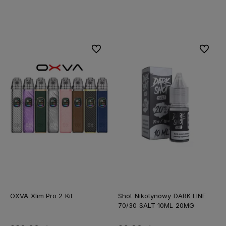
Do koszyka
Do koszyka
Do ulubionych
Do ulubi
OXVA Xlim Pro 2 Kit
Shot Nikotynowy DARK LINE
70/30 SALT 10ML 20MG