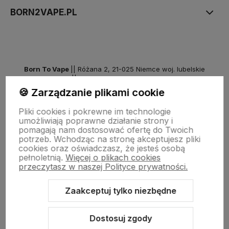
BORN2VAPE.PL
Born To Vape
|| Różana 2, 21-025 Niemce woj. lubelskie
NIP: 7141861133 || E:
kontakt@born2vape.pl
T:
665 744 477
🍪 Zarządzanie plikami cookie
by szoperski.pl
Pliki cookies i pokrewne im technologie
umożliwiają poprawne działanie strony i
pomagają nam dostosować ofertę do Twoich
potrzeb. Wchodząc na stronę akceptujesz pliki
cookies oraz oświadczasz, że jesteś osobą
pełnoletnią.
Więcej o plikach cookies
przeczytasz w naszej Polityce prywatności.
Zaakceptuj tylko niezbędne
Sklep internetowy Shoper Premium
Szablon Shoper Modern 3.0™
od GrowCommerce
Dostosuj zgody