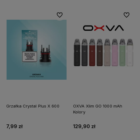
Do ulubionych
Do ulubi
Grzałka Crystal Plus X 600
OXVA Xlim GO 1000 mAh
Kolory
7,99 zł
129,90 zł