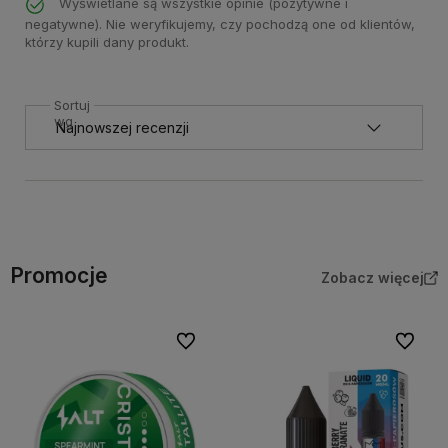
Wyświetlane są wszystkie opinie (pozytywne i
negatywne). Nie weryfikujemy, czy pochodzą one od klientów,
którzy kupili dany produkt.
Sortuj
wg
Promocje
Zobacz więcej
Do ulubionych
Do ulubi