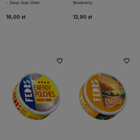
- Zeus Sub-Ohm
Blueberry
16,00 zł
12,90 zł
Do koszyka
Do koszyka
Do ulubionych
Do ulubi