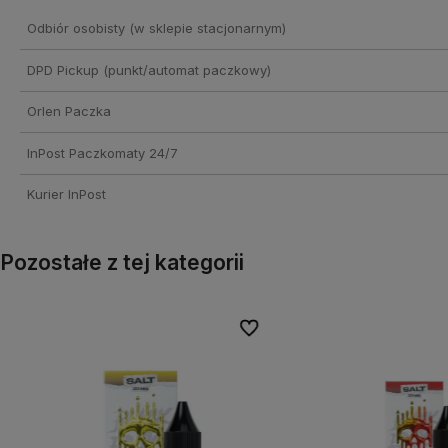
Odbiór osobisty
(w sklepie stacjonarnym)
DPD Pickup (punkt/automat paczkowy)
Orlen Paczka
InPost Paczkomaty 24/7
Kurier InPost
Pozostałe z tej kategorii
onych
onych
Do ulubionych
Do ulubionych