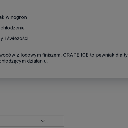
ak winogron
chłodzenie
y i świeżości
woców z lodowym finiszem. GRAPE ICE to pewniak dla tyc
chłodzącym działaniu.