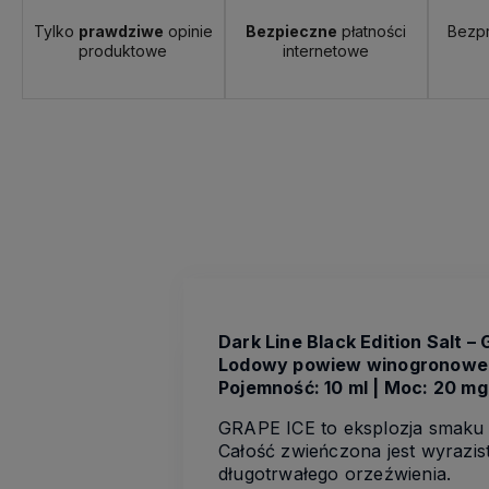
Tylko
prawdziwe
opinie
Bezpieczne
płatności
Bezp
produktowe
internetowe
Dark Line Black Edition Salt –
Lodowy powiew winogronowe
Pojemność: 10 ml | Moc: 20 mg
GRAPE ICE to eksplozja smaku d
Całość zwieńczona jest wyrazist
długotrwałego orzeźwienia.