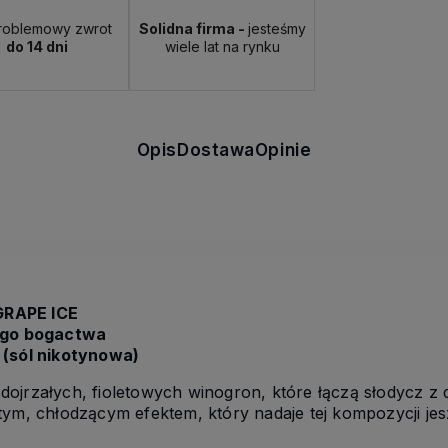
roblemowy zwrot
Solidna firma -
jesteśmy
do 14 dni
wiele lat na rynku
Opis
Dostawa
Opinie
 GRAPE ICE
go bogactwa
 (sól nikotynowa)
ojrzałych, fioletowych winogron, które łączą słodycz z 
ym, chłodzącym efektem, który nadaje tej kompozycji jesz