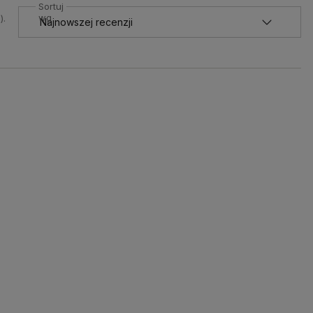
Sortuj
wg
).