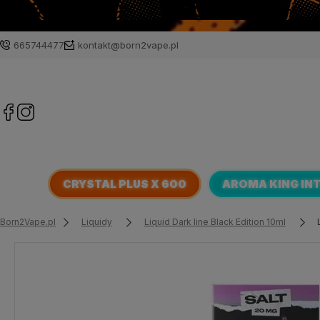
665744477
kontakt@born2vape.pl
CRYSTAL PLUS X 600
AROMA KING IN
Born2Vape.pl
Liquidy
Liquid Dark line Black Edition 10ml