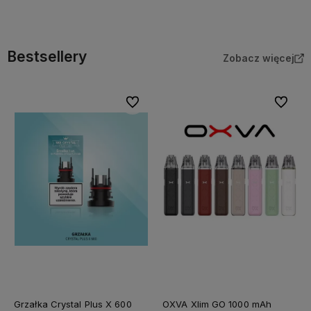
Do koszyka
Do koszyka
Bestsellery
Zobacz więcej
Do ulubionych
Do ulubi
Grzałka Crystal Plus X 600
OXVA Xlim GO 1000 mAh