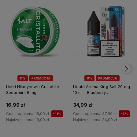
11%
PROMOCJA
8%
PROMOCJA
Listki Nikotynowe Cristallite
Liquid Aroma King Salt 20 mg
Spearmint 6 mg
10 ml - Blueberry
Pomegranate
16,99 zł
34,99 zł
Cena regularna:
19,00 zł
Cena regularna:
37,90 zł
-11%
-8%
Najniższa cena:
19,00 zł
Najniższa cena:
34,99 zł