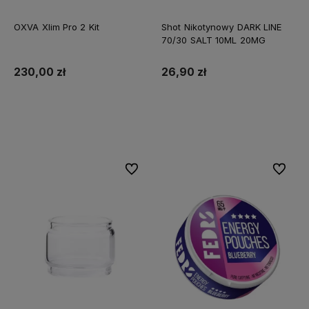
OXVA Xlim Pro 2 Kit
Shot Nikotynowy DARK LINE
70/30 SALT 10ML 20MG
230,00 zł
26,90 zł
Do koszyka
Do koszyka
Do ulubionych
Do ulubi