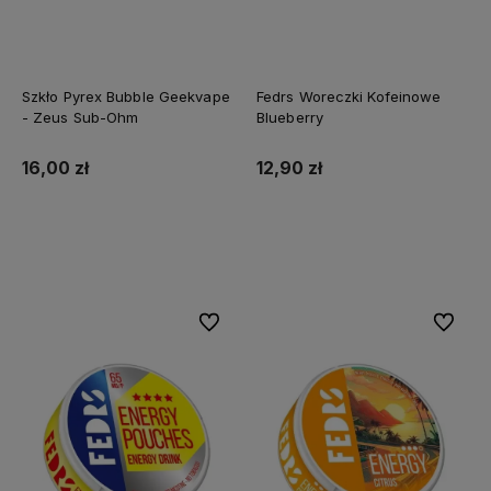
Szkło Pyrex Bubble Geekvape
Fedrs Woreczki Kofeinowe
- Zeus Sub-Ohm
Blueberry
16,00 zł
12,90 zł
Do koszyka
Do koszyka
Do ulubionych
Do ulubi