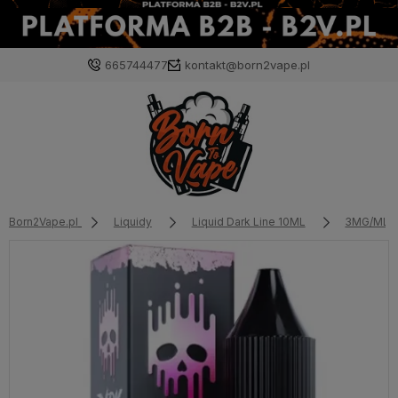
665744477
kontakt@born2vape.pl
Born2Vape.pl
Liquidy
Liquid Dark Line 10ML
3MG/ML