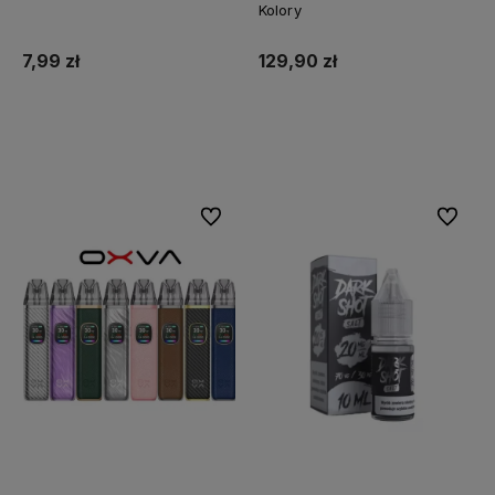
Kolory
7,99 zł
129,90 zł
Do koszyka
Do koszyka
Do ulubionych
Do ulubi