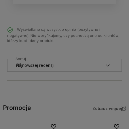
Wyświetlane są wszystkie opinie (pozytywne i
negatywne). Nie weryfikujemy, czy pochodzą one od klientów,
którzy kupili dany produkt.
Sortuj
wg
Promocje
Zobacz więcej
Do ulubionych
Do ulubi