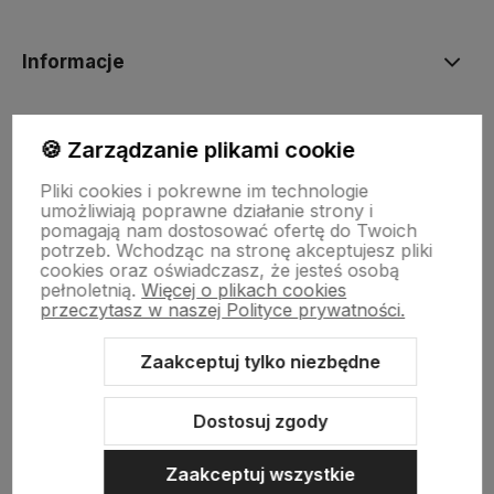
Informacje
BORN2VAPE.PL
🍪 Zarządzanie plikami cookie
Pliki cookies i pokrewne im technologie
umożliwiają poprawne działanie strony i
pomagają nam dostosować ofertę do Twoich
potrzeb. Wchodząc na stronę akceptujesz pliki
Born To Vape
|| Różana 2, 21-025 Niemce woj. lubelskie
cookies oraz oświadczasz, że jesteś osobą
NIP: 7141861133 || E:
kontakt@born2vape.pl
T:
665 744 477
pełnoletnią.
Więcej o plikach cookies
przeczytasz w naszej Polityce prywatności.
by szoperski.pl
Zaakceptuj tylko niezbędne
Dostosuj zgody
Zaakceptuj wszystkie