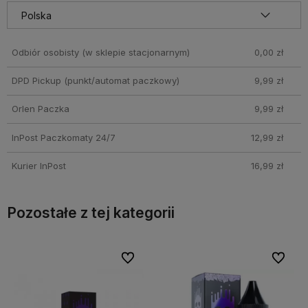
Odbiór osobisty
(w sklepie stacjonarnym)
0,00 zł
DPD Pickup (punkt/automat paczkowy)
9,99 zł
Orlen Paczka
9,99 zł
InPost Paczkomaty 24/7
12,99 zł
Kurier InPost
16,99 zł
Pozostałe z tej kategorii
bionych
bionych
Do ulubionych
Do ulubionych
Do ulubi
Do ulubi