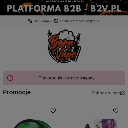
665744477
kontakt@born2vape.pl
Ten produkt jest niedostępny.
Promocje
Zobacz więcej
Do ulubionych
Do ulubi