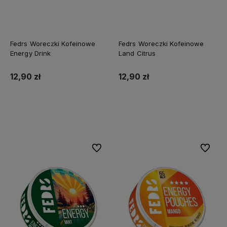
Fedrs Woreczki Kofeinowe
Fedrs Woreczki Kofeinowe
Energy Drink
Land Citrus
12,90 zł
12,90 zł
Do koszyka
Do koszyka
Do ulubionych
Do ulubi