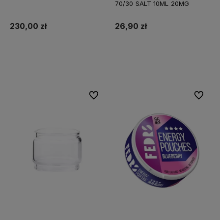
70/30 SALT 10ML 20MG
230,00 zł
26,90 zł
Do koszyka
Do koszyka
Do ulubionych
Do ulubi