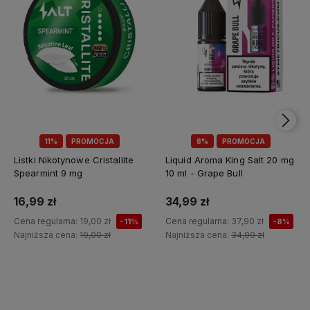
11%
PROMOCJA
8%
PROMOCJA
Listki Nikotynowe Cristallite
Liquid Aroma King Salt 20 mg
Spearmint 9 mg
10 ml - Grape Bull
16,99 zł
34,99 zł
Cena regularna:
19,00 zł
Cena regularna:
37,90 zł
-11%
-8%
Najniższa cena:
19,00 zł
Najniższa cena:
34,99 zł
Do koszyka
Do koszyka