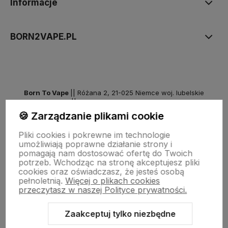
Informacje
BORN2VAPE.PL
Born To Vape
|| Różana 2, 21-025 Niemce woj. lubelskie
NIP: 7141861133 || E:
kontakt@born2vape.pl
T:
665 744 477
🍪 Zarządzanie plikami cookie
by szoperski.pl
Pliki cookies i pokrewne im technologie
umożliwiają poprawne działanie strony i
pomagają nam dostosować ofertę do Twoich
potrzeb. Wchodząc na stronę akceptujesz pliki
cookies oraz oświadczasz, że jesteś osobą
pełnoletnią.
Więcej o plikach cookies
przeczytasz w naszej Polityce prywatności.
Zaakceptuj tylko niezbędne
Sklep internetowy Shoper Premium
Szablon Shoper Modern 3.0™