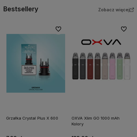
Bestsellery
Zobacz więcej
Do ulubionych
Do ulubi
Grzałka Crystal Plus X 600
OXVA Xlim GO 1000 mAh
Kolory