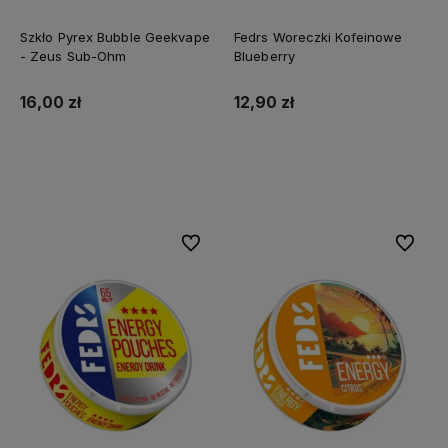
Szkło Pyrex Bubble Geekvape
Fedrs Woreczki Kofeinowe
- Zeus Sub-Ohm
Blueberry
16,00 zł
12,90 zł
Do koszyka
Do koszyka
Do ulubionych
Do ulubi