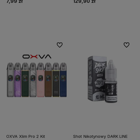
7,99 zł
129,90 zł
Do koszyka
Do koszyka
Do ulubionych
Do ulubi
OXVA Xlim Pro 2 Kit
Shot Nikotynowy DARK LINE