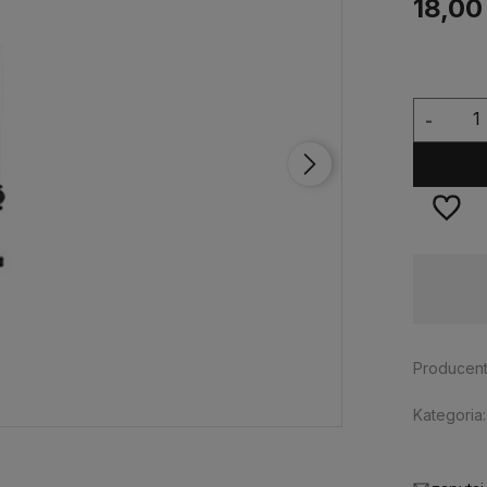
18,00
-
Wysyłka w:
24 godziny
Producent
Kategoria: