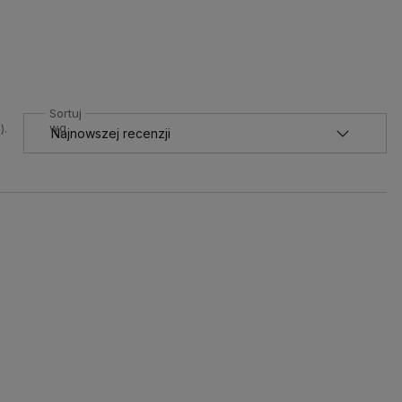
Sortuj
wg
).