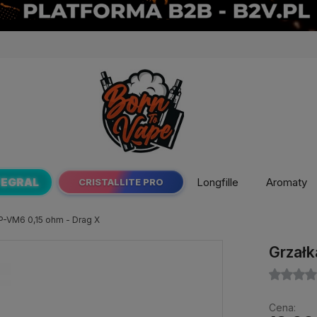
TEGRAL
Longfille
Aromaty
CRISTALLITE PRO
P-VM6 0,15 ohm - Drag X
Grzałk
Cena: