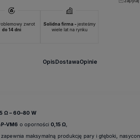
zapytaj
roblemowy zwrot
Solidna firma -
jesteśmy
do 14 dni
wiele lat na rynku
Opis
Dostawa
Opinie
5 Ω – 60–80 W
nP-VM6
o oporności
0,15 Ω
,
, zapewnia maksymalną produkcję pary i głęboki, nasyc