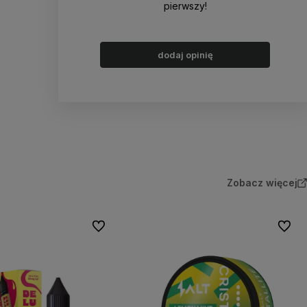
pierwszy!
dodaj opinię
Zobacz więcej
Do ulubionych
Do ulu