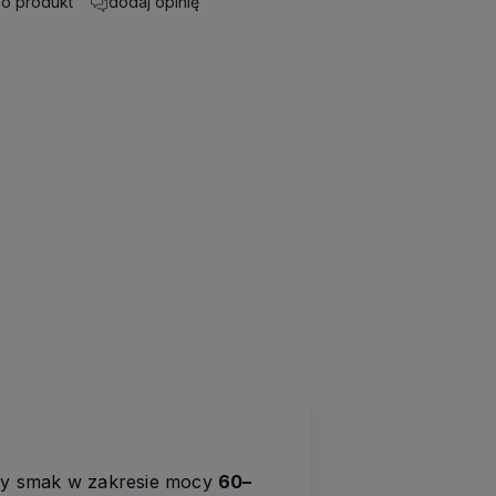
 o produkt
dodaj opinię
ony smak w zakresie mocy
60–