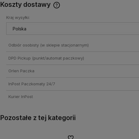
Koszty dostawy
Kraj wysyłki:
Cena nie zawiera ewentualnych
kosztów płatności
Odbiór osobisty
(w sklepie stacjonarnym)
DPD Pickup (punkt/automat paczkowy)
Orlen Paczka
InPost Paczkomaty 24/7
Kurier InPost
Pozostałe z tej kategorii
onych
onych
Do ulubionych
Do ulubionych