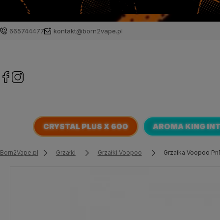
665744477
kontakt@born2vape.pl
CRYSTAL PLUS X 600
AROMA KING IN
Born2Vape.pl
Grzałki
Grzałki Voopoo
Grzałka Voopoo Pn