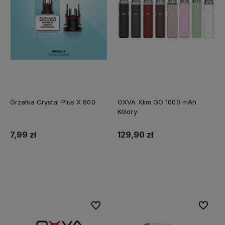
Grzałka Crystal Plus X 600
OXVA Xlim GO 1000 mAh
Kolory
7,99 zł
129,90 zł
Do koszyka
Do koszyka
Do ulubionych
Do ulubi