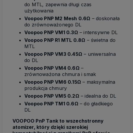
do MTL, zapewnia długi czas
użytkowania
Voopoo PNP M2 Mesh 0.6Ω
– doskonała
do zrównoważonego DL
Voopoo PNP VM1 0.3Ω
– intensywne DL
Voopoo PNP R1 MTL 0.8Ω
– świetna do
MTL
Voopoo PNP VM3 0.45Ω
– uniwersalna
do DL
Voopoo PNP VM4 0.6Ω
–
zrównoważona chmura i smak
Voopoo PNP VM6 0.15Ω
– maksymalna
produkcja chmury
Voopoo PNP VM5 0.2Ω
– idealna do DL
Voopoo PNP TM1 0.6Ω
– do gładkiego
DL
VOOPOO PnP Tank to wszechstronny
atomizer, który dzięki szerokiej