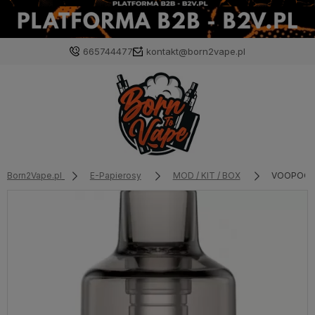
665744477
kontakt@born2vape.pl
Born2Vape.pl
E-Papierosy
MOD / KIT / BOX
VOOPOO P