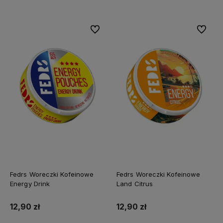
Do ulubionych
Do ulubi
Fedrs Woreczki Kofeinowe
Fedrs Woreczki Kofeinowe
Energy Drink
Land Citrus
12,90 zł
12,90 zł