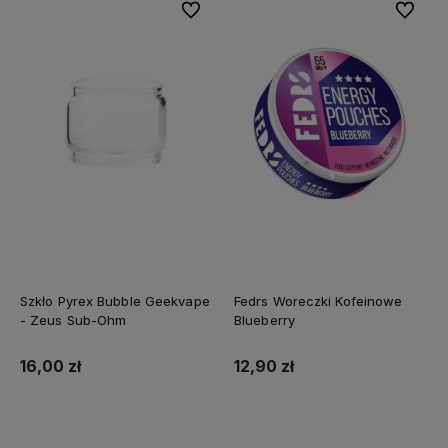
Do ulubionych
Do ulubi
Szkło Pyrex Bubble Geekvape
Fedrs Woreczki Kofeinowe
- Zeus Sub-Ohm
Blueberry
16,00 zł
12,90 zł
Do koszyka
Do koszyka