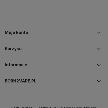
Moje konto
Korzyści
Informacje
BORN2VAPE.PL
Born To Vape
|| Różana 2, 21-025 Niemce woj. lubelskie