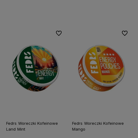
Do koszyka
Do koszyka
Do ulubionych
Do ulubi
Fedrs Woreczki Kofeinowe
Fedrs Woreczki Kofeinowe
Land Mint
Mango