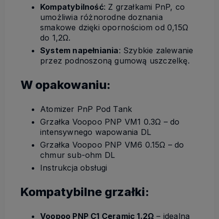
Kompatybilność
: Z grzałkami PnP, co
umożliwia różnorodne doznania
smakowe dzięki opornościom od 0,15Ω
do 1,2Ω.
System napełniania
: Szybkie zalewanie
przez podnoszoną gumową uszczelkę.
W opakowaniu:
Atomizer PnP Pod Tank
Grzałka Voopoo PNP VM1 0.3Ω – do
intensywnego wapowania DL
Grzałka Voopoo PNP VM6 0.15Ω – do
chmur sub-ohm DL
Instrukcja obsługi
Kompatybilne grzałki:
Voopoo PNP C1 Ceramic 1.2Ω
– idealna