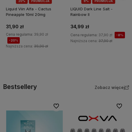
20%
PROMOCJA
8%
PROMOCJA
Liquid Viin Alfa - Cactus
LIQUID Dark Line Salt -
Pineapple 10ml 20mg
Rainbow II
31,90 zł
34,99 zł
Cena regularna:
39,90 zł
Cena regularna:
37,90 zł
-8%
-20%
Najniższa cena:
37,90 zł
Najniższa cena:
39,90 zł
Do koszyka
Do koszyka
Bestsellery
Zobacz więcej
Do ulubionych
Do ulubi