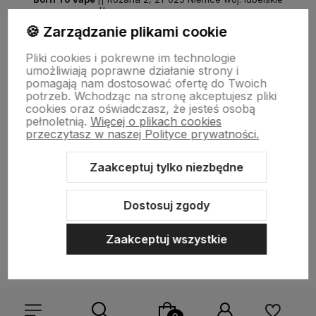
NIP: 7141861133 || E:
kontakt@born2vape.pl
T:
665 744 477
🍪 Zarządzanie plikami cookie
by szoperski.pl
Pliki cookies i pokrewne im technologie
umożliwiają poprawne działanie strony i
pomagają nam dostosować ofertę do Twoich
potrzeb. Wchodząc na stronę akceptujesz pliki
cookies oraz oświadczasz, że jesteś osobą
pełnoletnią.
Więcej o plikach cookies
przeczytasz w naszej Polityce prywatności.
Zaakceptuj tylko niezbędne
Sklep internetowy Shoper Premium
Szablon Shoper Modern 3.0™
od GrowCommerce
Dostosuj zgody
Zaakceptuj wszystkie