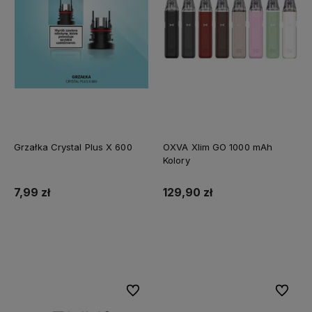
Grzałka Crystal Plus X 600
OXVA Xlim GO 1000 mAh
Kolory
7,99 zł
129,90 zł
Do koszyka
Do koszyka
Do ulubionych
Do ulubi