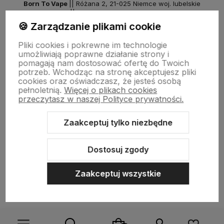
Born To Vape
|| Różana 2, 21-025 Niemce woj. lubelskie
NIP: 7141861133 || E:
kontakt@born2vape.pl
T:
665 744 477
🍪 Zarządzanie plikami cookie
by szoperski.pl
Pliki cookies i pokrewne im technologie
umożliwiają poprawne działanie strony i
pomagają nam dostosować ofertę do Twoich
potrzeb. Wchodząc na stronę akceptujesz pliki
cookies oraz oświadczasz, że jesteś osobą
pełnoletnią.
Więcej o plikach cookies
przeczytasz w naszej Polityce prywatności.
Zaakceptuj tylko niezbędne
Sklep internetowy Shoper Premium
Szablon Shoper Modern 3.0™
od GrowCommerce
Dostosuj zgody
Zaakceptuj wszystkie