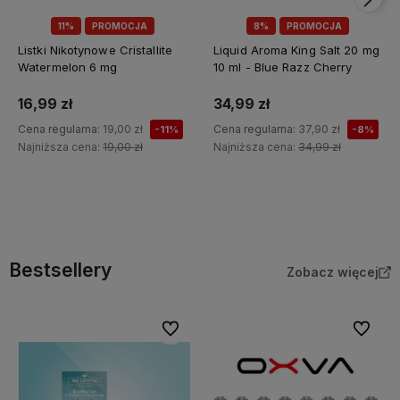
11%
PROMOCJA
8%
PROMOCJA
Listki Nikotynowe Cristallite
Liquid Aroma King Salt 20 mg
Watermelon 6 mg
10 ml - Blue Razz Cherry
16,99 zł
34,99 zł
Cena regularna:
19,00 zł
Cena regularna:
37,90 zł
-11%
-8%
Najniższa cena:
19,00 zł
Najniższa cena:
34,99 zł
Do koszyka
Do koszyka
Bestsellery
Zobacz więcej
Do ulubionych
Do ulubi