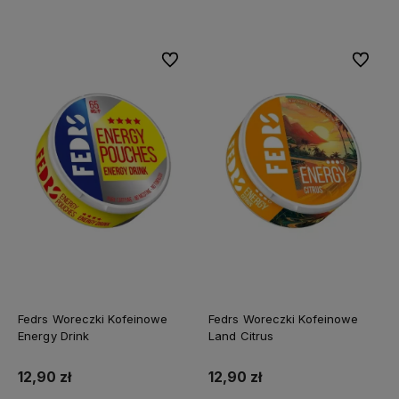
Do ulubionych
Do ulubi
Fedrs Woreczki Kofeinowe
Fedrs Woreczki Kofeinowe
Energy Drink
Land Citrus
12,90 zł
12,90 zł