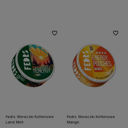
Do koszyka
Do koszyka
Do ulubionych
Do ulubi
Fedrs Woreczki Kofeinowe
Fedrs Woreczki Kofeinowe
Land Mint
Mango