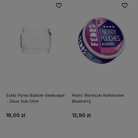
Do ulubionych
Do ulubi
Szkło Pyrex Bubble Geekvape
Fedrs Woreczki Kofeinowe
- Zeus Sub-Ohm
Blueberry
16,00 zł
12,90 zł
Do koszyka
Do koszyka