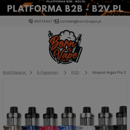
665744477
kontakt@born2vape.pl
Born2Vape.pl
E-Papierosy
POD
Voopoo Argus Pro 2 