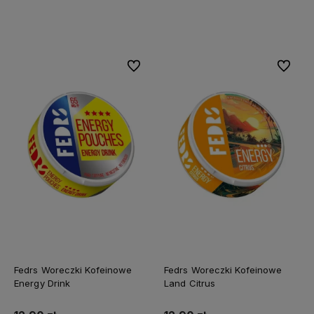
Do koszyka
Do koszyka
Do ulubionych
Do ulubi
Fedrs Woreczki Kofeinowe
Fedrs Woreczki Kofeinowe
Energy Drink
Land Citrus