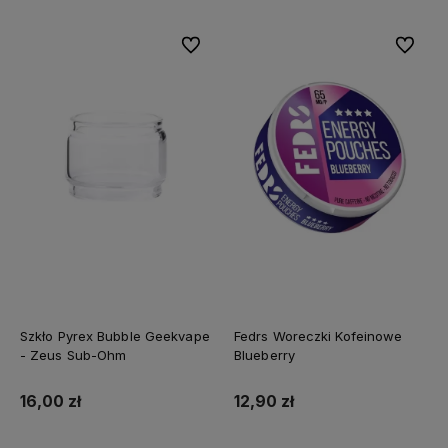
Do ulubionych
Do ulubi
Szkło Pyrex Bubble Geekvape
Fedrs Woreczki Kofeinowe
- Zeus Sub-Ohm
Blueberry
16,00 zł
12,90 zł