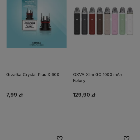
Grzałka Crystal Plus X 600
OXVA Xlim GO 1000 mAh
Kolory
7,99 zł
129,90 zł
Do koszyka
Do koszyka
Do ulubionych
Do ulubi