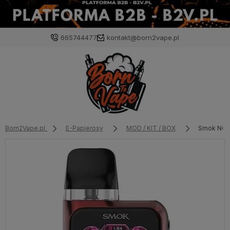
665744477
kontakt@born2vape.pl
Born2Vape.pl
E-Papierosy
MOD / KIT / BOX
Smok NOV