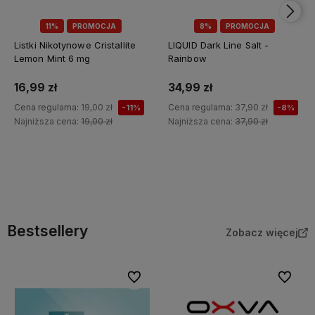
11%
PROMOCJA
8%
PROMOCJA
Listki Nikotynowe Cristallite
LIQUID Dark Line Salt -
Lemon Mint 6 mg
Rainbow
16,99 zł
34,99 zł
Cena regularna:
19,00 zł
Cena regularna:
37,90 zł
-11%
-8%
Najniższa cena:
19,00 zł
Najniższa cena:
37,90 zł
Do koszyka
Do koszyka
Bestsellery
Zobacz więcej
Do ulubionych
Do ulubi